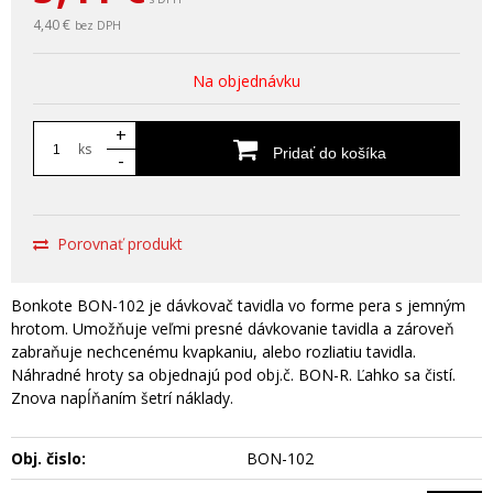
4,40 €
bez DPH
Na objednávku
+
ks
Pridať do košíka
-
Porovnať produkt
Bonkote BON-102 je dávkovač tavidla vo forme pera s jemným
hrotom. Umožňuje veľmi presné dávkovanie tavidla a zároveň
zabraňuje nechcenému kvapkaniu, alebo rozliatiu tavidla.
Náhradné hroty sa objednajú pod obj.č. BON-R. Ľahko sa čistí.
Znova napĺňaním šetrí náklady.
Obj. čislo:
BON-102