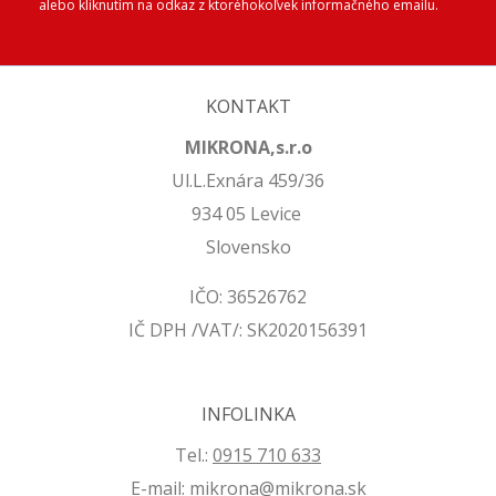
alebo kliknutím na odkaz z ktoréhokoľvek informačného emailu.
KONTAKT
MIKRONA,s.r.o
Ul.L.Exnára 459/36
934 05 Levice
Slovensko
IČO: 36526762
IČ DPH /VAT/: SK2020156391
INFOLINKA
Tel.:
0915 710 633
E-mail:
mikrona@mikrona.sk