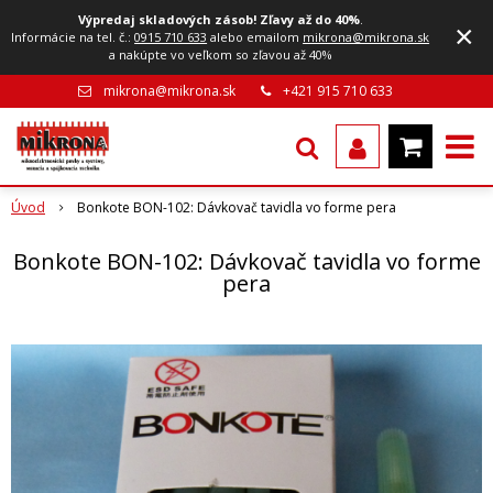
Výpredaj skladových zásob! Zľavy až do 40%
.
×
Informácie na tel. č.:
0915 710 633
alebo emailom
mikrona@mikrona.sk
a nakúpte vo veľkom so zľavou až 40%
mikrona@mikrona.sk
+421 915 710 633
Úvod
Bonkote BON-102: Dávkovač tavidla vo forme pera
Bonkote BON-102: Dávkovač tavidla vo forme
pera