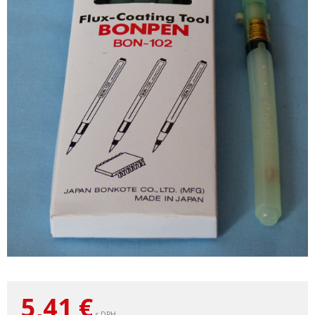
5,41
€
s DPH