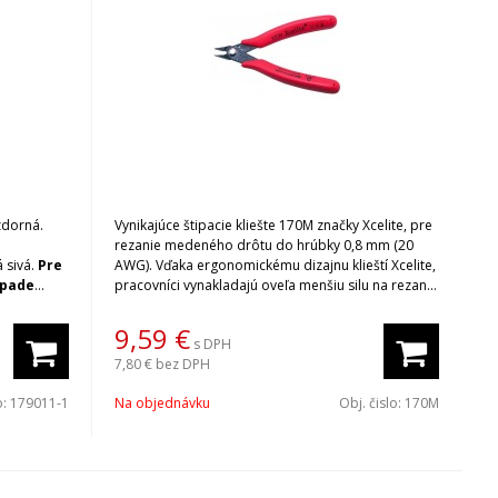
zdorná.
Vynikajúce štipacie kliešte 170M značky Xcelite, pre
rezanie medeného drôtu do hrúbky 0,8 mm (20
 sivá.
Pre
AWG). Vďaka ergonomickému dizajnu klieští Xcelite,
pracovníci vynakladajú oveľa menšiu silu na rezanie
ovú
drôtu ako u mnoho iných kvalitných klieští na trhu.
a.sk
Tým sa výrazne redukuje prenos mechanického
9,59
€
s DPH
otrasu na komponenty. Katalógový list na
7,80 €
bez DPH
stiahnutie nájdete v prílohe Dokumentácia.
o:
179011-1
Na objednávku
Obj. čislo:
170M