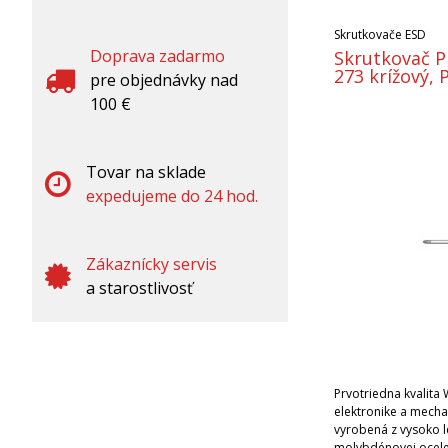
Skrutkovače ESD
Doprava zadarmo
Skrutkovač Pr
273 krížový
pre objednávky nad
100 €
Tovar na sklade
expedujeme do 24 hod.
Zákaznícky servis
a starostlivosť
Prvotriedna kvalita 
elektronike a mecha
vyrobená z vysoko 
molybdénovej ocele