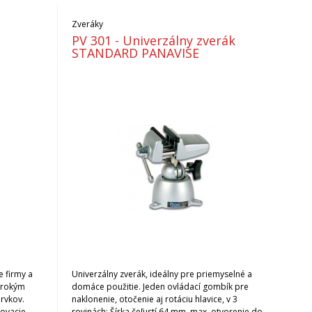
Zveráky
PV 301 - Univerzálny zverák
STANDARD PANAVISE
 firmy a
Univerzálny zverák, ideálny pre priemyselné a
širokým
domáce použitie. Jeden ovládací gombík pre
rvkov.
naklonenie, otočenie aj rotáciu hlavice, v 3
povacie
rovinách: Šírka čeľustí 64 mm, max. otvorenie do 58