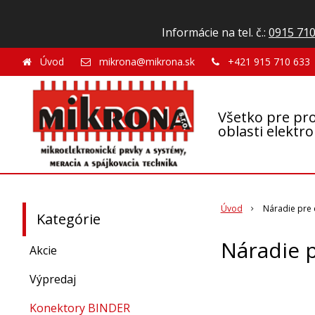
Informácie na tel. č.:
0915 710
Úvod
mikrona@mikrona.sk
+421 915 710 633
Všetko pre pro
oblasti elektr
Úvod
Náradie pre 
Kategórie
Náradie p
Akcie
Výpredaj
Konektory BINDER