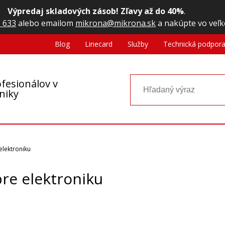
Výpredaj skladových zásob! Zľavy až do 40%
.
 633
alebo emailom
mikrona@mikrona.sk
a nakúpte vo veľk
Blog
Linecard
Služby
Technická podpor
fesionálov v
oniky
elektroniku
re elektroniku