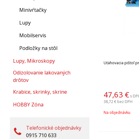
Minivŕtačky
Lupy
Mobilservis
Podložky na stôl
Lupy, Mikroskopy
Uťahovacia pištoľ p
Odizolovanie lakovaných
drôtov
Krabice, skrinky, skrine
47,63
€
s DP
38,72 €
bez DPH
HOBBY Zóna
Na objednávku
Telefonické objednávky
0915 710 633