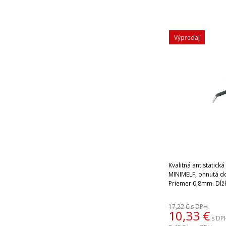
Výpredaj
Kvalitná antistatická
MINIMELF, ohnutá do
Priemer 0,8mm. Dĺ
17,22 €
s DPH
10,33
€
s DP