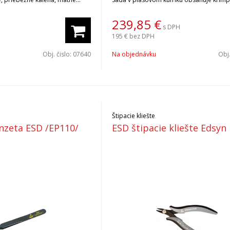
patívna rúkoväť s otočnou
kliešte a 6 ks viacúčelových krimpovacích
ý odpor 10mil - 10mld Ohmov.
až F.
239,85
€
s DPH
rmu IEC 61340-5-1 a je určený
195 €
bez DPH
iastkach ohrozených statickou
 /skrutkovač radu 273/
Obj. čislo:
07640
Na objednávku
Obj.
Štipacie kliešte
nzeta ESD /EP110/
ESD štipacie kliešte Edsyn