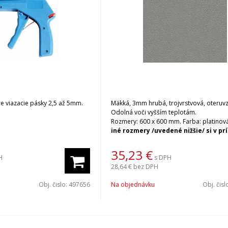
re viazacie pásky 2,5 až 5mm.
Mäkká, 3mm hrubá, trojvrstvová, oteruv
Odolná voči vyšším teplotám.
Rozmery: 600 x 600 mm. Farba: platinová
iné rozmery /uvedené nižšie/ si v prípade
záujmu vyžiadajte cenovú a termín
ponuku na adrese
mikrona@mikron
35,23
€
H
s DPH
28,64 €
bez DPH
Obj. čislo:
497656
Na objednávku
Obj. čisl