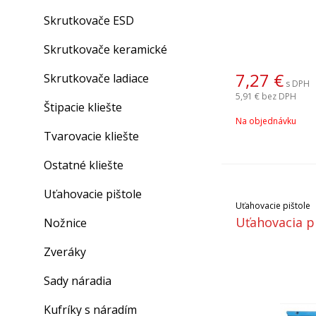
Skrutkovače ESD
Skrutkovače keramické
7,27
€
Skrutkovače ladiace
s DPH
5,91 €
bez DPH
Štipacie kliešte
Na objednávku
Tvarovacie kliešte
Ostatné kliešte
Uťahovacie pištole
Uťahovacie pištole
Uťahovacia p
Nožnice
Zveráky
Sady náradia
Kufríky s náradím