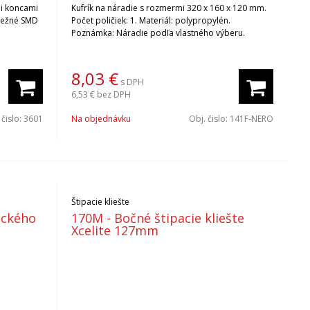
mi koncami
Kufrík na náradie s rozmermi 320 x 160 x 120 mm.
 bežné SMD
Počet poličiek: 1. Materiál: polypropylén.
Poznámka: Náradie podľa vlastného výberu.
8,03
€
s DPH
6,53 €
bez DPH
 čislo:
3601
Na objednávku
Obj. čislo:
141F-NERO
Štipacie kliešte
ického
170M - Bočné štipacie kliešte
Xcelite 127mm