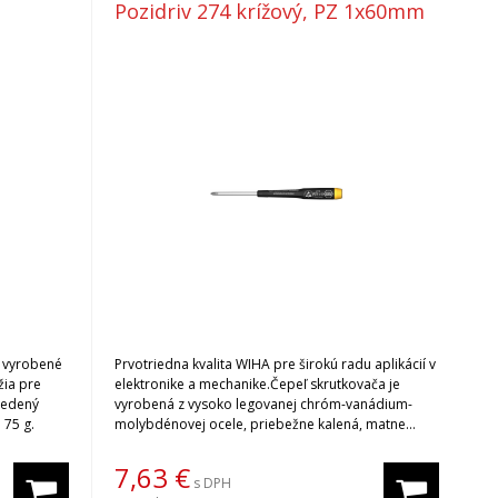
Pozidriv 274 krížový, PZ 1x60mm
30 vyrobené
Prvotriedna kvalita WIHA pre širokú radu aplikácií v
žia pre
elektronike a mechanike.Čepeľ skrutkovača je
 medený
vyrobená z vysoko legovanej chróm-vanádium-
 75 g.
molybdénovej ocele, priebežne kalená, matne
pochrómovaná. Disipatívna rúkoväť s otočnou
hlavicou, povrchový odpor 10mil - 10mld Ohmov.
7,63
€
s DPH
Skrutkovač spĺňa normu IEC 61340-5-1 a je určený