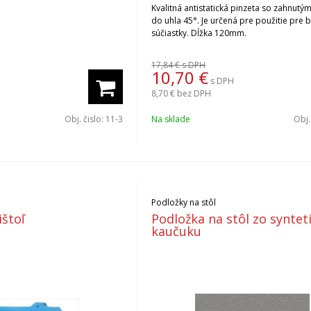
Kvalitná antistatická pinzeta so zahnutý
do uhla 45°. Je určená pre použitie pre
súčiastky. Dĺžka 120mm.
17,84 €
s DPH
10,70
€
s DPH
8,70 €
bez DPH
Obj. čislo:
11-3
Na sklade
Obj.
Podložky na stôl
ištoľ
Podložka na stôl zo syntet
kaučuku