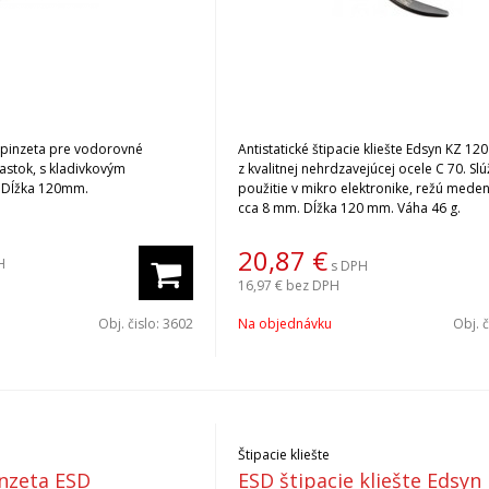
á pinzeta pre vodorovné
Antistatické štipacie kliešte Edsyn KZ 1
ladivkovým
z kvalitnej nehrdzavejúcej ocele C 70. Slú
 Dĺžka 120mm.
použitie v mikro elektronike, režú mede
cca 8 mm. Dĺžka 120 mm. Váha 46 g.
20,87
€
H
s DPH
16,97 €
bez DPH
Obj. čislo:
3602
Na objednávku
Obj. č
Štipacie kliešte
nzeta ESD
ESD štipacie kliešte Edsyn