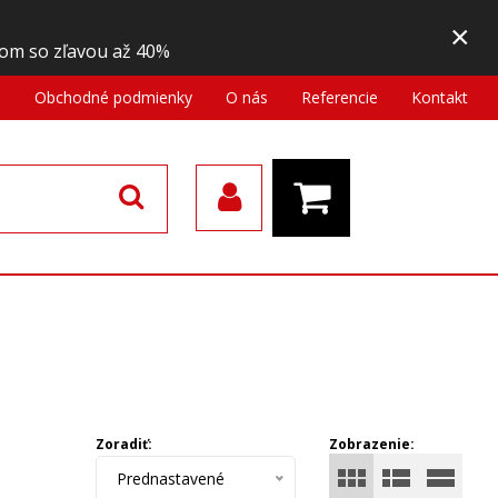
×
om so zľavou až 40%
a
Obchodné podmienky
O nás
Referencie
Kontakt
Zoradiť:
Zobrazenie:
Prednastavené