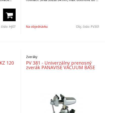
 hlavíc A
mm.
V prípade záujmu si vyžiadajte cenovú a
termínovú ponuku na adrese
mikrona@mikrona.sk
 čislo:
HJ07
Na objednávku
Obj. čislo:
PV301
Zveráky
 KZ 120
PV 381 - Univerzálny prenosný
zverák PANAVISE VACUUM BASE