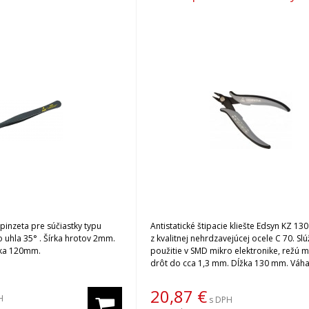
 pinzeta pre súčiastky typu
Antistatické štipacie kliešte Edsyn KZ 1
 uhla 35° . Šírka hrotov 2mm.
z kvalitnej nehrdzavejúcej ocele C 70. Slú
žka 120mm.
použitie v SMD mikro elektronike, režú
drôt do cca 1,3 mm. Dĺžka 130 mm. Váha
20,87
€
H
s DPH