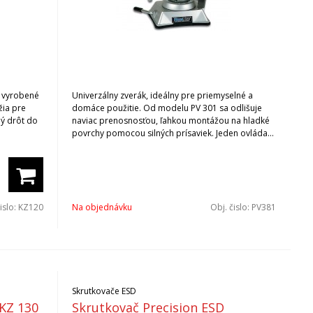
20 vyrobené
Univerzálny zverák, ideálny pre priemyselné a
žia pre
domáce použitie. Od modelu PV 301 sa odlišuje
ný drôt do
naviac prenosnosťou, ľahkou montážou na hladké
povrchy pomocou silných prísaviek. Jeden ovládací
gombík pre naklonenie, otočenie a rotácu hlavice, v
3 rovinách: Šírka čeľustí 64 mm, max. otvorenie do
58 mm. V prípade záujmu si vyžiadajte cenovú a
termínovú ponuku na adrese mikrona@mikrona.sk
islo:
KZ120
Na objednávku
Obj. čislo:
PV381
Skrutkovače ESD
 KZ 130
Skrutkovač Precision ESD