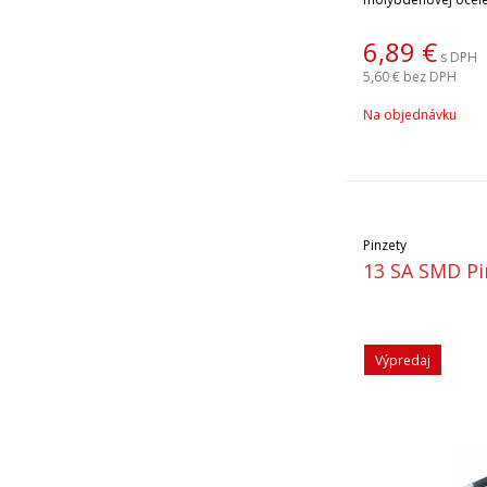
pochrómovaná. Disi
hlavicou, povrchov
6,89
€
s DPH
Skrutkovač spĺňa no
5,60 €
bez DPH
pre použitie na súč
elektrinou. Obrázok
Na objednávku
Pinzety
13 SA SMD Pi
Výpredaj