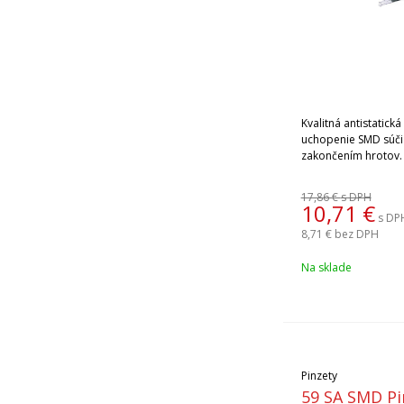
Kvalitná antistatick
uchopenie SMD súčiastok, s k
zakončením hrotov.
17,86 €
s DPH
10,71
€
s DP
8,71 €
bez DPH
Na sklade
Pinzety
59 SA SMD Pi