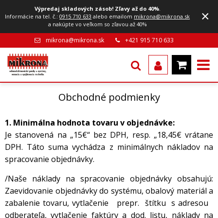
Výpredaj skladových zásob! Zľavy až do 40%
.
×
Informácie na tel. č.:
0915 710 633
alebo emailom
mikrona@mikrona.sk
a nakúpte vo veľkom so zľavou až 40%
mikrona@mikrona.sk
+421 915 710 633
Obchodné podmienky
1. Minimálna hodnota tovaru v objednávke:
Je stanovená na „15€“ bez DPH, resp. „18,45€ vrátane
DPH.
Táto suma vychádza z minimálnych nákladov na
spracovanie objednávky.
/Naše náklady na spracovanie objednávky obsahujú:
Zaevidovanie objednávky do systému, obalový materiál a
zabalenie tovaru, vytlačenie prepr. štítku s adresou
odberateľa, vytlačenie faktúry a dod. listu, náklady na