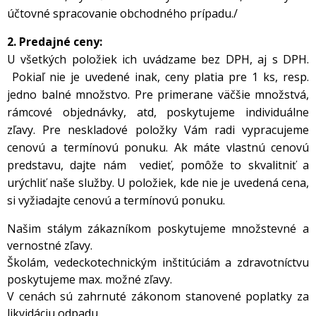
účtovné spracovanie obchodného prípadu./
2. Predajné ceny:
U všetkých položiek ich uvádzame bez DPH, aj s DPH.
Pokiaľ nie je uvedené inak, ceny platia pre 1 ks, resp.
jedno balné množstvo. Pre primerane väčšie množstvá,
rámcové objednávky, atd, poskytujeme individuálne
zľavy. Pre neskladové položky Vám radi vypracujeme
cenovú a termínovú ponuku. Ak máte vlastnú cenovú
predstavu, dajte nám vedieť, pomôže to skvalitniť a
urýchliť naše služby. U položiek, kde nie je uvedená cena,
si vyžiadajte cenovú a termínovú ponuku.
Našim stálym zákazníkom poskytujeme množstevné a
vernostné zľavy.
Školám, vedeckotechnickým inštitúciám a zdravotníctvu
poskytujeme max. možné zľavy.
V cenách sú zahrnuté zákonom stanovené poplatky za
likvidáciu odpadu.