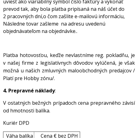
uviesť ako viariabilný symbol číslo faktúry a vykonať
prevod tak, aby bola platba pripísaná na náš účet do
2 pracovných dní,o čom zašlite e-mailovú informáciu,
Následne tovar zašleme na adresu uvedenú
objednávateľom na objednávke..
Platba hotovosťou, keďže nevlastníme reg. pokladňu, je
v našej firme z legislatívnych dôvodov vylúčená, je však
možná u našich zmluvných maloobchodných predajcov /
Platí pre Hobby zónu/.
4.
Pre
pravné náklady
:
V ostatných bežných prípadoch cena prepravného závisí
od hmotnosti balíka.
Kuriér DPD
Váha balíka
Cena € bez DPH