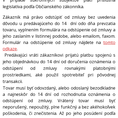
V prípade súkromných subjektov platí príslušná
legislatíva podľa Občianského zákonníka.
Zákazník má právo odstúpiť od zmluvy bez uvedenia
dôvodu u predávajúceho do 14 dní odo dňa prevzatia
tovaru, vyplnením formulára na odstúpenie od zmluvy a
jeho zaslaním v listinnej podobe, alebo emailom, faxom.
Formulár na odstúpenie od zmluvy nájdete na
tomto
odkaze
.
Predávajúci vráti zákazníkovi prijatú platbu spojenú s
jeho objednávkou do 14 dní od doručenia oznámenia o
odstúpení od zmluvy rovnakými platobnými
prostriedkami, aké použil spotrebiteľ pri pôvodnej
transakcii.
Tovar musí byť odovzdaný, alebo odoslaný bezodkladne
a najneskôr do 14 dní od rozhodnutia oznámenia o
odstúpení od zmluvy. Vrátený tovar musí byť
neporušený, nepoužitý, plne funkčný a bez akéhokoľvek
poškodenia, či znečistenia. Až po jeho posúdení podľa