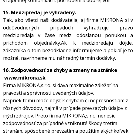
vzájomnej komunikácii, pochopení a dobrej vôli.
15. Medzipredaj je vyhradený.
Tak, ako všetci naši dodávatelia, aj firma MIKRONA si v
oddôvodnených prípadoch vyhradzuje právo
medzipredaja v čase medzi odoslanou ponukou a
príchodom objednávky.
Ak k medzipredaju dôjde,
zákazníka o tom bezodkladne informujeme a pokiaľ je to
možné, navrhneme mu náhradný termín dodávky.
16. Zodpovednosť za chyby a zmeny na stránke
www.mikrona.sk
Firma MIKRONA,s.r.o. si dáva maximálne záležať na
pravosti a správnosti uvedených údajov.
Napriek tomu môže dôjsť k chybám či nepresnostiam z
rôznych dôvodov, najmä v prípade prevzatých údajov z
iných zdrojov. Preto firma MIKRONA,s.r.o. nenesie
zodpovednosť za prípadné vzniknuté škody tretím
stranám, spôsobené prevzatím a použitím akýchkoľvek