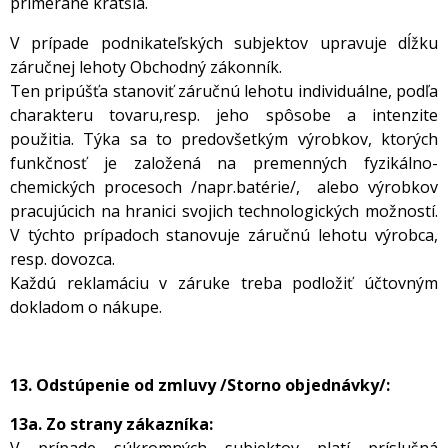
primerane kratšia.
V prípade podnikateľských subjektov upravuje dĺžku
záručnej lehoty Obchodný zákonník.
Ten pripúšťa stanoviť záručnú lehotu individuálne, podľa
charakteru tovaru,resp. jeho spôsobe a intenzite
použitia. Týka sa to predovšetkým výrobkov, ktorých
funkčnosť je založená na premenných fyzikálno-
chemických procesoch /napr.batérie/, alebo výrobkov
pracujúcich na hranici svojich technologických možností.
V týchto prípadoch stanovuje záručnú lehotu výrobca,
resp. dovozca.
Každú reklamáciu v záruke treba podložiť účtovným
dokladom o nákupe.
13. Odstúpenie od zmluvy /Storno objednávky/:
13a. Zo strany zákazníka: