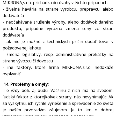
MIKRONA,s.r.o. prichádza do úvahy v týchto prípadoch:
- živelná havária na strane výrobcu, prepravcu, alebo
dodávateľa
- neočakávané zrušenie výroby, alebo dodávok daného
produktu, prípadne výrazná zmena ceny zo stran
dodávateľa
- ak nie je možné z technických príčin dodať tovar v
požadovanej lehote
- zmena legislatívy, resp. administratívne prekážky na
strane vývozcu či
dovozcu
- iné faktory, ktoré firma MIKRONA,s.r.o. nedokáže
ovplyvniť.
14. Problémy a omyly:
Tie vždy boli, aj budú. Väčšinu z nich má na svedomí
ľudský faktor z ktorejkoľvek strany, nás nevynímajúc. Ak
sa vyskytnú, ich rýchle vyriešenie a sprevadenie zo sveta
je naším prvoradým záujmom. Je to len o dobrej