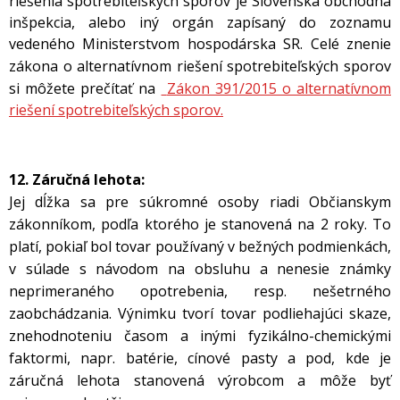
riešenia spotrebiteľských sporov je Slovenská obchodná
inšpekcia, alebo iný orgán zapísaný do zoznamu
vedeného Ministerstvom hospodárska SR.
Celé znenie
zákona o
alternatívnom riešení spotrebiteľských sporov
si môžete prečítať na
Zákon 391/2015 o alternatívnom
riešení spotrebiteľských sporov.
12. Záručná lehota:
Jej dĺžka sa pre súkromné osoby riadi Občianskym
zákonníkom, podľa ktorého je stanovená na 2 roky. To
platí, pokiaľ bol tovar používaný v bežných podmienkách,
v súlade s návodom na obsluhu a nenesie známky
neprimeraného opotrebenia, resp. nešetrného
zaobchádzania. Výnimku tvorí tovar podliehajúci skaze,
znehodnoteniu časom a inými fyzikálno-chemickými
faktormi, napr. batérie, cínové pasty a pod, kde je
záručná lehota stanovená výrobcom a môže byť