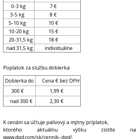
0-3 kg
7 €
3-5 kg
8 €
5-10 kg
10 €
10-20 kg
15 €
20-31,5 kg
18 €
nad 31,5 kg
individuálne
Poplatok za službu dobierka:
Dobierka do
Cena € bez DPH
300 €
1,99 €
nad 300
€
2,30 €
K cenám sa účtuje palivový a mýtny príplatok,
ktorého aktuálnu výšku zistíte na
www.dpd.com/sk/cennik–dpd/.