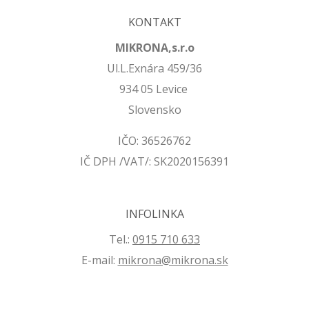
KONTAKT
MIKRONA,s.r.o
Ul.L.Exnára 459/36
934 05 Levice
Slovensko
IČO: 36526762
IČ DPH /VAT/: SK2020156391
INFOLINKA
Tel.:
0915 710 633
E-mail:
mikrona@mikrona.sk