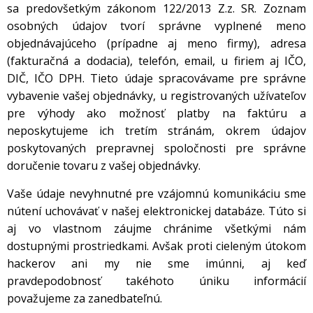
sa predovšetkým zákonom 122/2013 Z.z. SR. Zoznam
osobných údajov tvorí správne vyplnené meno
objednávajúceho (prípadne aj meno firmy), adresa
(fakturačná a dodacia), telefón, email, u firiem aj IČO,
DIČ, IČO DPH. Tieto údaje spracovávame pre správne
vybavenie vašej objednávky, u registrovaných užívateľov
pre výhody ako možnosť platby na faktúru a
neposkytujeme ich tretím stránám, okrem údajov
poskytovaných prepravnej spoločnosti pre správne
doručenie tovaru z vašej objednávky.
Vaše údaje nevyhnutné pre vzájomnú komunikáciu sme
nútení uchovávať v našej elektronickej databáze. Túto si
aj vo vlastnom záujme chránime všetkými nám
dostupnými prostriedkami. Avšak proti cieleným útokom
hackerov ani my nie sme imúnni, aj keď
pravdepodobnosť takéhoto úniku informácií
považujeme za zanedbateľnú.