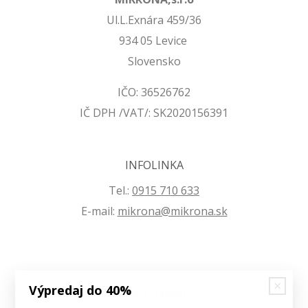
Ul.L.Exnára 459/36
934 05 Levice
Slovensko
IČO: 36526762
IČ DPH /VAT/: SK2020156391
INFOLINKA
Tel.:
0915 710 633
E-mail:
mikrona@mikrona.sk
Výpredaj do 40%
VŠETKO O NÁKUPE