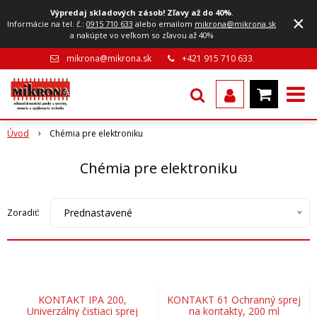
Výpredaj skladových zásob! Zľavy až do 40%
.
×
Informácie na tel. č.:
0915 710 633
alebo emailom
mikrona@mikrona.sk
a nakúpte vo veľkom so zľavou až 40%
mikrona@mikrona.sk
+421 915 710 633
Úvod
Chémia pre elektroniku
Chémia pre elektroniku
Prednastavené
Zoradiť:
KONTAKT IPA 200,
KONTAKT 61 Ochranný sprej
Univerzálny čistiaci sprej
na kontakty, 200 ml