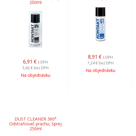
200ml
8,91
€
s DPH
6,91
€
s DPH
7,24 €
bez DPH
5,62 €
bez DPH
Na objednávku
Na objednávku
DUST CLEANER 360°
Odstraňovač prachu, Sprej
250ml