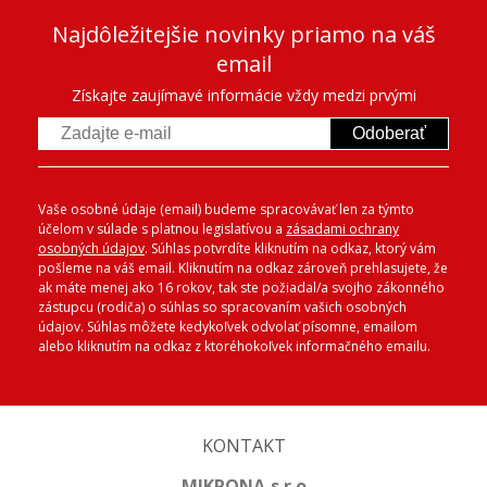
Najdôležitejšie novinky priamo na váš
email
Získajte zaujímavé informácie vždy medzi prvými
Odoberať
Vaše osobné údaje (email) budeme spracovávať len za týmto
účelom v súlade s platnou legislatívou a
zásadami ochrany
osobných údajov
. Súhlas potvrdíte kliknutím na odkaz, ktorý vám
pošleme na váš email. Kliknutím na odkaz zároveň prehlasujete, že
ak máte menej ako 16 rokov, tak ste požiadal/a svojho zákonného
zástupcu (rodiča) o súhlas so spracovaním vašich osobných
údajov. Súhlas môžete kedykoľvek odvolať písomne, emailom
alebo kliknutím na odkaz z ktoréhokoľvek informačného emailu.
KONTAKT
MIKRONA,s.r.o