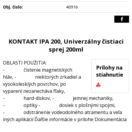
Obj. čislo:
40916
KONTAKT IPA 200, Univerzálny čistiaci
sprej 200ml
OBLASTI POUŽITIA:
Prílohy na
- čistenie magnetických
stiahnutie
hláv, - niektorých zrkadiel a
vysokolesklých povrchov, po
vyparení nezanecháva fľaky,
- hard-diskov, - jemnej mechaniky,
- optiky - dosiek s plošnými spojmi,
- odstránenie vodeodolného atramentu a veľa
iných aplikácií Ďaľšie informácie v prílohe Dokumentácia