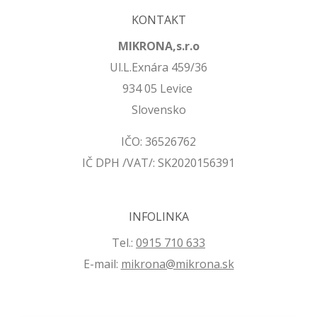
KONTAKT
MIKRONA,s.r.o
Ul.L.Exnára 459/36
934 05 Levice
Slovensko
IČO: 36526762
IČ DPH /VAT/: SK2020156391
INFOLINKA
Tel.:
0915 710 633
E-mail:
mikrona@mikrona.sk