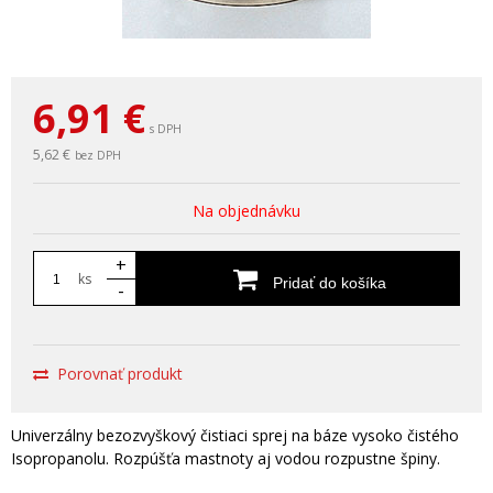
6,91
€
s DPH
5,62 €
bez DPH
Na objednávku
+
ks
Pridať do košíka
-
Porovnať produkt
Univerzálny bezozvyškový čistiaci sprej na báze vysoko čistého
Isopropanolu. Rozpúšťa mastnoty aj vodou rozpustne špiny.