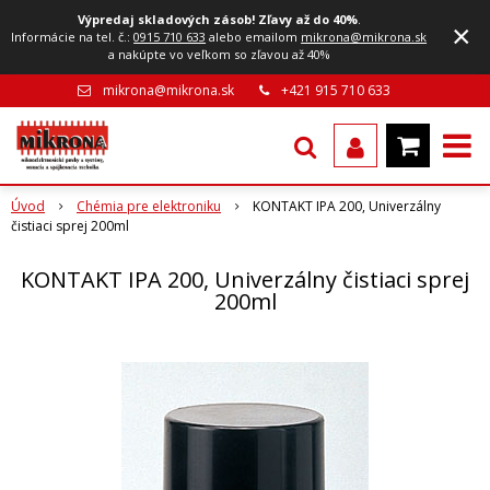
Výpredaj skladových zásob! Zľavy až do 40%
.
×
Informácie na tel. č.:
0915 710 633
alebo emailom
mikrona@mikrona.sk
a nakúpte vo veľkom so zľavou až 40%
mikrona@mikrona.sk
+421 915 710 633
Úvod
Chémia pre elektroniku
KONTAKT IPA 200, Univerzálny
čistiaci sprej 200ml
KONTAKT IPA 200, Univerzálny čistiaci sprej
200ml