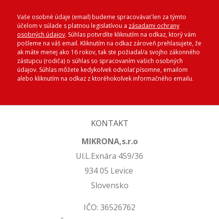
Vaše osobné údaje (email) budeme spracovávať len za týmto
účelom v súlade s platnou legislatívou a
zásadami ochrany
osobných údajov
. Súhlas potvrdíte kliknutím na odkaz, ktorý vám
pošleme na váš email. Kliknutím na odkaz zároveň prehlasujete, že
ak máte menej ako 16 rokov, tak ste požiadal/a svojho zákonného
zástupcu (rodiča) o súhlas so spracovaním vašich osobných
údajov. Súhlas môžete kedykoľvek odvolať písomne, emailom
alebo kliknutím na odkaz z ktoréhokoľvek informačného emailu.
KONTAKT
MIKRONA,s.r.o
Ul.L.Exnára 459/36
934 05 Levice
Slovensko
IČO: 36526762