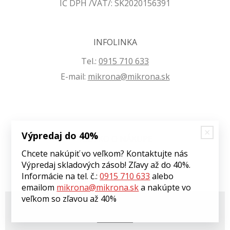
IČ DPH /VAT/: SK2020156391
INFOLINKA
Tel.:
0915 710 633
E-mail:
mikrona@mikrona.sk
Výpredaj do 40%
VŠETKO O NÁKUPE
Chcete nakúpiť vo veľkom? Kontaktujte nás
Obchodné podmienky
Výpredaj skladových zásob! Zľavy až do 40%.
Ochrana osobných údajov
Informácie na tel. č.:
0915 710 633
alebo
emailom
mikrona@mikrona.sk
a nakúpte vo
veľkom so zľavou až 40%
© 2026 Môj eshop •
tvorba eshopu cez UNIobchod
,
webhosting
spoločnosti
WEBYGROUP