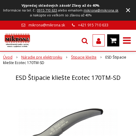
Výpredaj skladových zásob! Zľavy až do 40%
.
×
Informácie na tel. č.:
0915 710 633
alebo emailom
mikrona@mikrona.sk
a nakúpte vo veľkom so zľavou až 40%
mikrona@mikrona.sk
+421 915 710 633
Úvod
Náradie pre elektroniku
Štipacie kliešte
ESD Štipacie
kliešte Ecotec 170TM-SD
ESD Štipacie kliešte Ecotec 170TM-SD