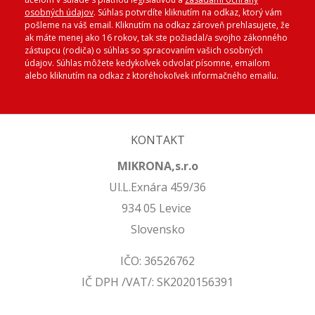
osobných údajov
. Súhlas potvrdíte kliknutím na odkaz, ktorý vám
pošleme na váš email. Kliknutím na odkaz zároveň prehlasujete, že
ak máte menej ako 16 rokov, tak ste požiadal/a svojho zákonného
zástupcu (rodiča) o súhlas so spracovaním vašich osobných
údajov. Súhlas môžete kedykoľvek odvolať písomne, emailom
alebo kliknutím na odkaz z ktoréhokoľvek informačného emailu.
KONTAKT
MIKRONA,s.r.o
Ul.L.Exnára 459/36
934 05 Levice
Slovensko
IČO: 36526762
IČ DPH /VAT/: SK2020156391