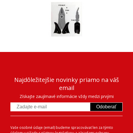
Najdôležitejšie novinky priamo na váš
email
Získajte zaujímavé informácie vždy medzi prvými
Odoberať
Vaše osobné údaje (email) budeme spracovávať len za týmto
účelom v súlade s platnou legislatívou a
zásadami ochrany