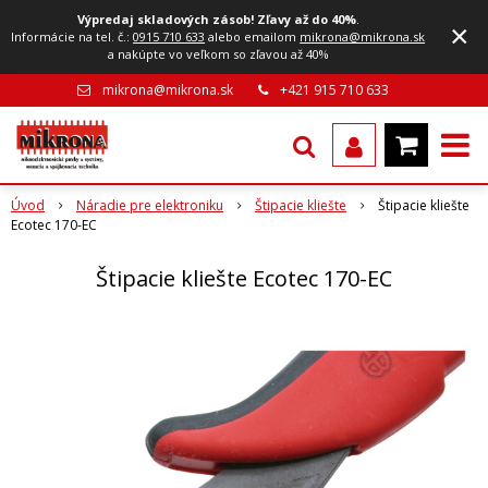
Výpredaj skladových zásob! Zľavy až do 40%
.
×
Informácie na tel. č.:
0915 710 633
alebo emailom
mikrona@mikrona.sk
a nakúpte vo veľkom so zľavou až 40%
mikrona@mikrona.sk
+421 915 710 633
Úvod
Náradie pre elektroniku
Štipacie kliešte
Štipacie kliešte
Ecotec 170-EC
Štipacie kliešte Ecotec 170-EC