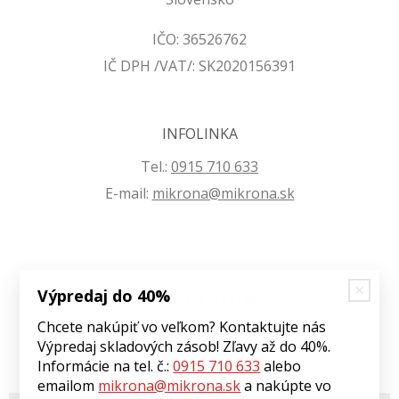
IČO: 36526762
IČ DPH /VAT/: SK2020156391
INFOLINKA
Tel.:
0915 710 633
E-mail:
mikrona@mikrona.sk
Výpredaj do 40%
VŠETKO O NÁKUPE
Chcete nakúpiť vo veľkom? Kontaktujte nás
Obchodné podmienky
Výpredaj skladových zásob! Zľavy až do 40%.
Ochrana osobných údajov
Informácie na tel. č.:
0915 710 633
alebo
emailom
mikrona@mikrona.sk
a nakúpte vo