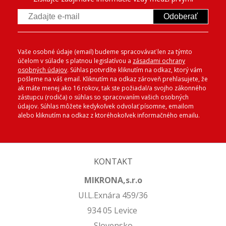
Odoberať
Vaše osobné údaje (email) budeme spracovávať len za týmto
účelom v súlade s platnou legislatívou a
zásadami ochrany
osobných údajov
. Súhlas potvrdíte kliknutím na odkaz, ktorý vám
pošleme na váš email. Kliknutím na odkaz zároveň prehlasujete, že
ak máte menej ako 16 rokov, tak ste požiadal/a svojho zákonného
zástupcu (rodiča) o súhlas so spracovaním vašich osobných
údajov. Súhlas môžete kedykoľvek odvolať písomne, emailom
alebo kliknutím na odkaz z ktoréhokoľvek informačného emailu.
KONTAKT
MIKRONA,s.r.o
Ul.L.Exnára 459/36
934 05 Levice
Slovensko