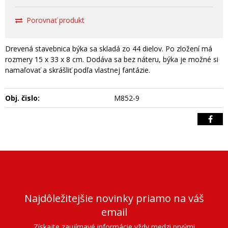
Porovnať produkt
Drevená stavebnica býka sa skladá zo 44 dielov. Po zložení má
rozmery 15 x 33 x 8 cm. Dodáva sa bez náteru, býka je možné si
namaľovať a skrášliť podľa vlastnej fantázie.
Obj. čislo:
M852-9
Najdôležitejšie novinky priamo na váš
email
Získajte zaujímavé informácie vždy medzi prvými