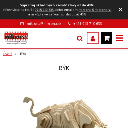
Výpredaj skladových zásob! Zľavy až do 40%
.
×
Informácie na tel. č.:
0915 710 633
alebo emailom
mikrona@mikrona.sk
a nakúpte vo veľkom so zľavou až 40%
mikrona@mikrona.sk
+421 915 710 633
Úvod
BÝK
BÝK