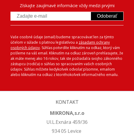
Získajte zaujímavé informácie vždy medzi prvými
Odoberať
Vaše osobné údaje (email) budeme spracovávať len za týmto
účelom v súlade s platnou legislatívou a
zásadami ochrany
osobných údajov
. Súhlas potvrdíte kliknutím na odkaz, ktorý vám
pošleme na váš email. Kliknutím na odkaz zároveň prehlasujete, že
ak máte menej ako 16 rokov, tak ste požiadal/a svojho zákonného
zástupcu (rodiča) o súhlas so spracovaním vašich osobných
údajov. Súhlas môžete kedykoľvek odvolať písomne, emailom
alebo kliknutím na odkaz z ktoréhokoľvek informačného emailu.
KONTAKT
MIKRONA,s.r.o
Ul.L.Exnára 459/36
934 05 Levice