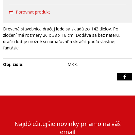
Porovnať produkt
Drevená stavebnica dračej lode sa skladá zo 142 dielov. Po
zložení má rozmery 26 x 38 x 16 cm. Dodáva sa bez náteru,
dračiu loď je možné si namaľovať a skrášliť podľa vlastnej
fantázie.
Obj. čislo:
M875
Najdôležitejšie novinky priamo na váš
email