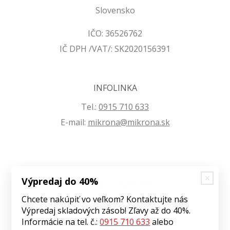
Slovensko
IČO: 36526762
IČ DPH /VAT/: SK2020156391
INFOLINKA
Tel.:
0915 710 633
E-mail:
mikrona@mikrona.sk
Výpredaj do 40%
VŠETKO O NÁKUPE
Chcete nakúpiť vo veľkom? Kontaktujte nás
Obchodné podmienky
Výpredaj skladových zásob! Zľavy až do 40%.
Ochrana osobných údajov
Informácie na tel. č.:
0915 710 633
alebo