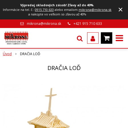
Výpredaj skladových zásob! Zľavy až do 40%
.
×
Informácie na tel. č.:
0915 710 633
alebo emailom
mikrona@mikrona.sk
a nakúpte vo veľkom so zľavou až 40%
mikrona@mikrona.sk
+421 915 710 633
Úvod
DRAČIA LOĎ
DRAČIA LOĎ