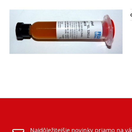
O
Najdôležitejšie novinky priamo na vá