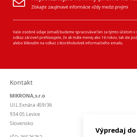
Získajte zaujímavé informácie vždy medzi prvými
Vaše osobné údaje (email) budeme spracovávať len za týmto účelom v s
odkaz zároveň prehlasujete, že ak máte menej ako 16 rokov, tak ste p
alebo kliknutím na odkaz z ktoréhokoľvek informačného emailu.
Kontakt
MIKRONA,s.r.o
Ul.L.Exnára 459/36
934 05 Levice
Slovensko
Výpredaj do