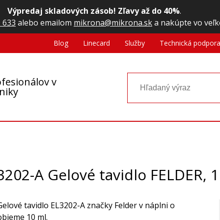
Výpredaj skladových zásob! Zľavy až do 40%
.
 633
alebo emailom
mikrona@mikrona.sk
a nakúpte vo veľk
Blog
Linecard
Služby
Technická podpor
fesionálov v
oniky
3202-A Gelové tavidlo FELDER, 1
Gelové tavidlo EL3202-A značky Felder v náplni o
objeme 10 ml.