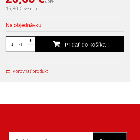
s DPH
16,80 €
bez DPH
Na objednávku
+
ks
Pridať do košíka
-
Porovnať produkt