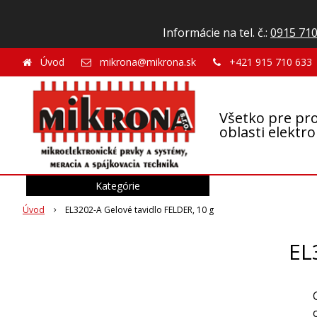
Informácie na tel. č.:
0915 710
Úvod
mikrona@mikrona.sk
+421 915 710 633
Všetko pre pro
oblasti elektr
Kategórie
Úvod
EL3202-A Gelové tavidlo FELDER, 10 g
EL