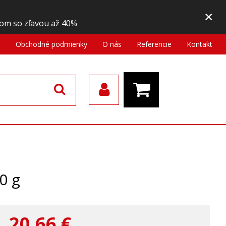
×
om so zľavou až 40%
a
Obchodné podmienky
O nás
Referencie
Kontakt
0 g
20,66
€