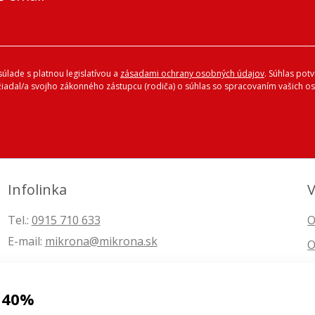
úlade s platnou legislatívou a
zásadami ochrany osobných údajov
. Súhlas pot
ožiadal/a svojho zákonného zástupcu (rodiča) o súhlas so spracovaním vašich
Infolinka
V
Tel.:
0915 710 633
O
E-mail:
mikrona@mikrona.sk
O
 40%