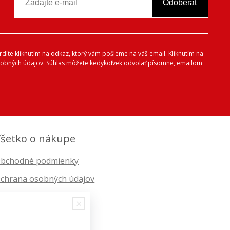
Odoberať
vrdíte kliknutím na odkaz, ktorý vám pošleme na váš email. Kliknutím na
 osobných údajov. Súhlas môžete kedykoľvek odvolať písomne, emailom
šetko o nákupe
bchodné podmienky
chrana osobných údajov