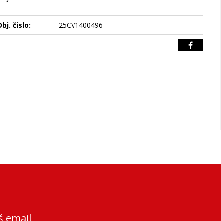
bj. čislo:
25CV1400496
š email