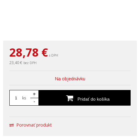
28,78
€
s DPH
23,40 €
bez DPH
Na objednávku
+
ks
Pridať do košíka
-
Porovnať produkt