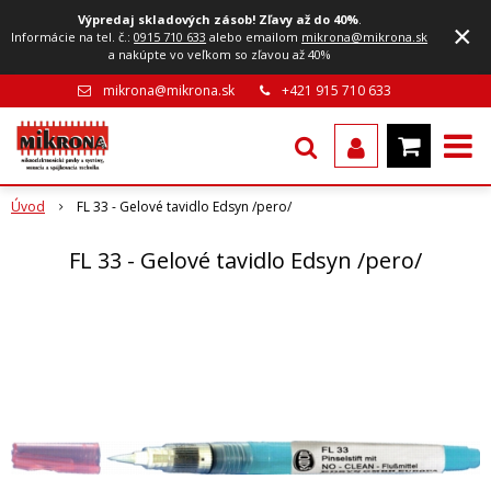
Výpredaj skladových zásob! Zľavy až do 40%
.
×
Informácie na tel. č.:
0915 710 633
alebo emailom
mikrona@mikrona.sk
a nakúpte vo veľkom so zľavou až 40%
mikrona@mikrona.sk
+421 915 710 633
Úvod
FL 33 - Gelové tavidlo Edsyn /pero/
FL 33 - Gelové tavidlo Edsyn /pero/