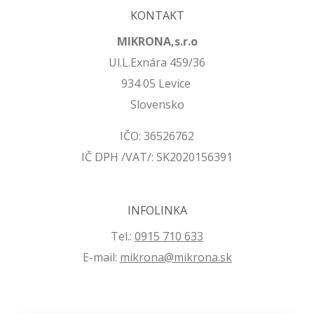
KONTAKT
MIKRONA,s.r.o
Ul.L.Exnára 459/36
934 05 Levice
Slovensko
IČO: 36526762
IČ DPH /VAT/: SK2020156391
INFOLINKA
Tel.:
0915 710 633
E-mail:
mikrona@mikrona.sk