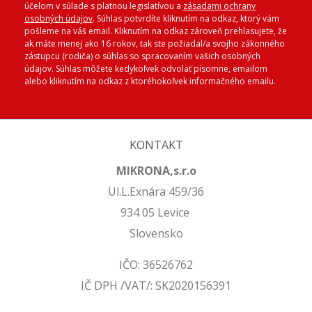
účelom v súlade s platnou legislatívou a
zásadami ochrany
osobných údajov
. Súhlas potvrdíte kliknutím na odkaz, ktorý vám
pošleme na váš email. Kliknutím na odkaz zároveň prehlasujete, že
ak máte menej ako 16 rokov, tak ste požiadal/a svojho zákonného
zástupcu (rodiča) o súhlas so spracovaním vašich osobných
údajov. Súhlas môžete kedykoľvek odvolať písomne, emailom
alebo kliknutím na odkaz z ktoréhokoľvek informačného emailu.
KONTAKT
MIKRONA,s.r.o
Ul.L.Exnára 459/36
934 05 Levice
Slovensko
IČO: 36526762
IČ DPH /VAT/: SK2020156391