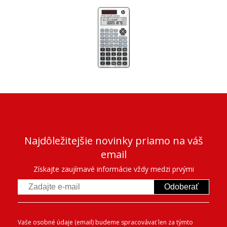
Najdôležitejšie novinky priamo na váš
email
Získajte zaujímavé informácie vždy medzi prvými
Odoberať
Vaše osobné údaje (email) budeme spracovávať len za týmto