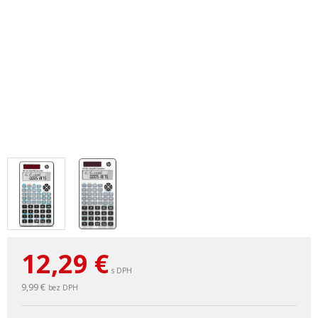
12,29
€
s DPH
9,99 €
bez DPH