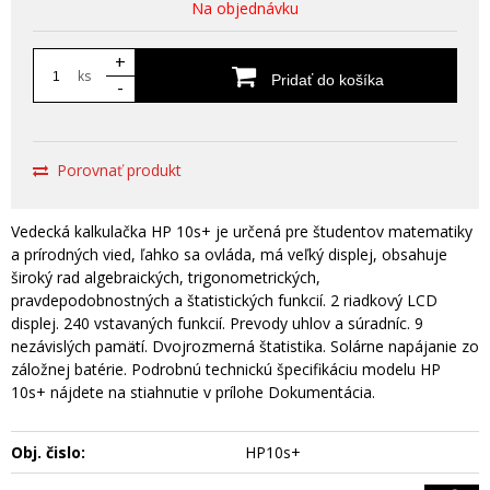
Na objednávku
+
ks
Pridať do košíka
-
Porovnať produkt
Vedecká kalkulačka HP 10s+ je určená pre študentov matematiky
a prírodných vied, ľahko sa ovláda, má veľký displej, obsahuje
široký rad algebraických, trigonometrických,
pravdepodobnostných a štatistických funkcií. 2 riadkový LCD
displej. 240 vstavaných funkcií. Prevody uhlov a súradníc. 9
nezávislých pamätí. Dvojrozmerná štatistika. Solárne napájanie zo
záložnej batérie. Podrobnú technickú špecifikáciu modelu HP
10s+ nájdete na stiahnutie v prílohe Dokumentácia.
Obj. čislo:
HP10s+