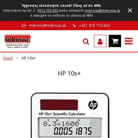
Výpredaj skladových zásob! Zľavy až do 40%
.
×
Informácie na tel. č.:
0915 710 633
alebo emailom
mikrona@mikrona.sk
a nakúpte vo veľkom so zľavou až 40%
mikrona@mikrona.sk
+421 915 710 633
Úvod
HP 10s+
HP 10s+