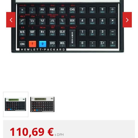
110,69
€
s DPH