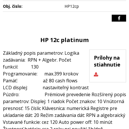
Obj. čislo:
HP12cp
HP 12c platinum
Základný popis parametrov: Logika
Prílohy na
zadávania: RPN + Algebr. Počet
stiahnutie
funkcií: 130
Programovanie: max.399 krokov
Pamäť: až 80 cash flows
LCD displej: nastaviteľný kontrast
Púzdro: Prémiové prevedenie Rozšírený popis
parametrov: Displej: 1 riadok Počet znakov: 10 Vnútorná
presnosť: 15 číslic Klávesnica: numerická Registre pre
ukladanie dát: 20 Režim zadávania dát: RPN a algebraický
Vstavané funkcie: cez 120 Auto power off: 10 minút
Životnosť batérie: cca 2 roky pri použití 1h/deň