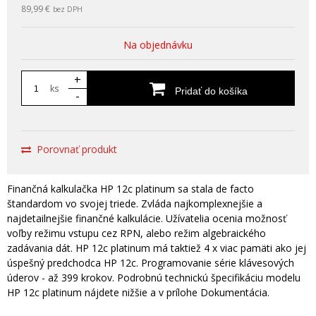
89,99 €
bez DPH
Na objednávku
+
ks
Pridať do košíka
-
Porovnať produkt
Finančná kalkulačka HP 12c platinum sa stala de facto
štandardom vo svojej triede. Zvláda najkomplexnejšie a
najdetailnejšie finančné kalkulácie. Užívatelia ocenia možnosť
voľby režimu vstupu cez RPN, alebo režim algebraického
zadávania dát. HP 12c platinum má taktiež 4 x viac pamäti ako jej
úspešný predchodca HP 12c. Programovanie série klávesových
úderov - až 399 krokov. Podrobnú technickú špecifikáciu modelu
HP 12c platinum nájdete nižšie a v prílohe Dokumentácia.