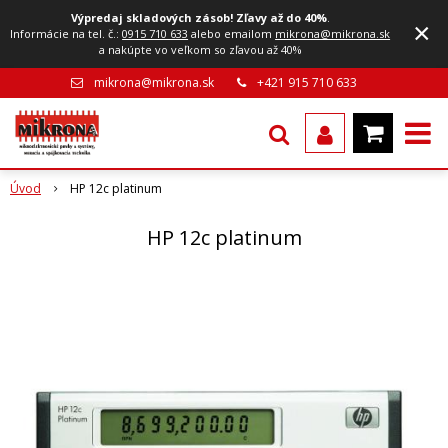
Výpredaj skladových zásob! Zľavy až do 40%
.
×
Informácie na tel. č.:
0915 710 633
alebo emailom
mikrona@mikrona.sk
a nakúpte vo veľkom so zľavou až 40%
mikrona@mikrona.sk
+421 915 710 633
Úvod
HP 12c platinum
HP 12c platinum