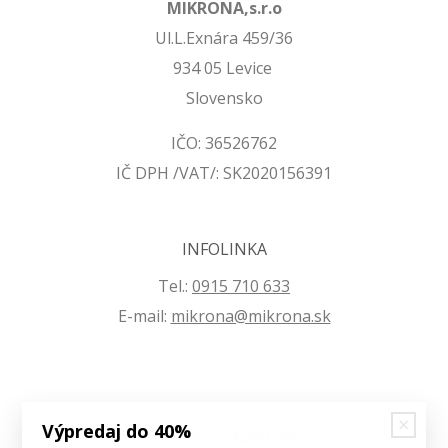
MIKRONA,s.r.o
Ul.L.Exnára 459/36
934 05 Levice
Slovensko
IČO: 36526762
IČ DPH /VAT/: SK2020156391
INFOLINKA
Tel.:
0915 710 633
E-mail:
mikrona@mikrona.sk
Výpredaj do 40%
VŠETKO O NÁKUPE