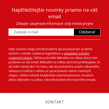
Najdôležitejšie novinky priamo na váš
email
Získajte zaujímavé informácie vždy medzi prvými
Odoberať
Vaše osobné údaje (email) budeme spracovávať len za týmto
účelom v súlade s platnou legislatívou a
zásadami ochrany
osobných údajov
. Súhlas potvrdíte kliknutím na odkaz, ktorý vám
pošleme na váš email. Kliknutím na odkaz zároveň prehlasujete, že
ak máte menej ako 16 rokov, tak ste požiadal/a svojho zákonného
zástupcu (rodiča) o súhlas so spracovaním vašich osobných
údajov. Súhlas môžete kedykoľvek odvolať písomne, emailom
alebo kliknutím na odkaz z ktoréhokoľvek informačného emailu.
KONTAKT