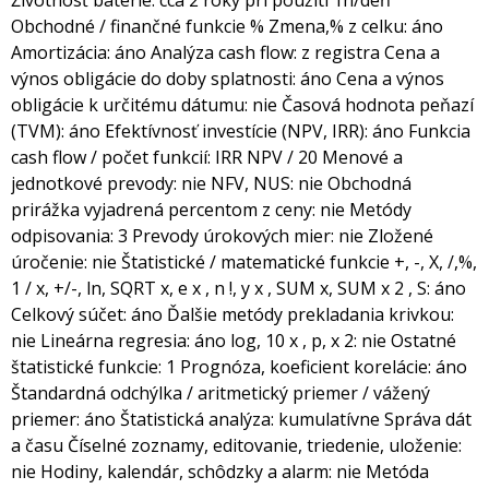
Obchodné / finančné funkcie % Zmena,% z celku: áno
Amortizácia: áno Analýza cash flow: z registra Cena a
výnos obligácie do doby splatnosti: áno Cena a výnos
obligácie k určitému dátumu: nie Časová hodnota peňazí
(TVM): áno Efektívnosť investície (NPV, IRR): áno Funkcia
cash flow / počet funkcií: IRR NPV / 20 Menové a
jednotkové prevody: nie NFV, NUS: nie Obchodná
prirážka vyjadrená percentom z ceny: nie Metódy
odpisovania: 3 Prevody úrokových mier: nie Zložené
úročenie: nie Štatistické / matematické funkcie +, -, X, /,%,
1 / x, +/-, ln, SQRT x, e x , n !, y x , SUM x, SUM x 2 , S: áno
Celkový súčet: áno Ďalšie metódy prekladania krivkou:
nie Lineárna regresia: áno log, 10 x , p, x 2: nie Ostatné
štatistické funkcie: 1 Prognóza, koeficient korelácie: áno
Štandardná odchýlka / aritmetický priemer / vážený
priemer: áno Štatistická analýza: kumulatívne Správa dát
a času Číselné zoznamy, editovanie, triedenie, uloženie:
nie Hodiny, kalendár, schôdzky a alarm: nie Metóda