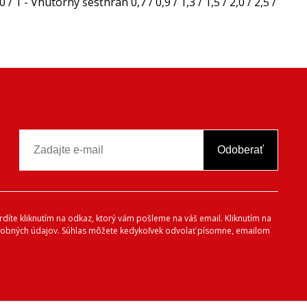
0 / 1 - Vnútorný šesťhran 0,7 / 0,9 / 1,3 / 1,5 / 2,0 / 2,5 /
Odoberať
vrdíte kliknutím na odkaz, ktorý vám pošleme na váš email. Kliknutím na
 osobných údajov. Súhlas môžete kedykoľvek odvolať písomne, emailom