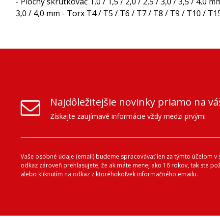
- Plochý skrutkovač 1,0 / 1,5 / 2,0 / 2,5 / 3,0 / 3,5 / 4,0 mm
3,0 / 4,0 mm - Torx T4 / T5 / T6 / T7 / T8 / T9 / T10 / T1
Najdôležitejšie novinky priamo na vá
Získajte zaujímavé informácie vždy medzi prvými
Vaše osobné údaje (email) budeme spracovávať len za týmto účelom v s
odkaz zároveň prehlasujete, že ak máte menej ako 16 rokov, tak ste p
alebo kliknutím na odkaz z ktoréhokoľvek informačného emailu.