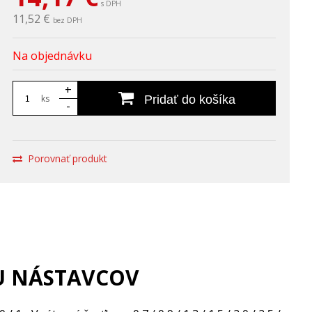
s DPH
11,52 €
bez DPH
Na objednávku
+
ks
Pridať do košíka
-
Porovnať produkt
OU NÁSTAVCOV