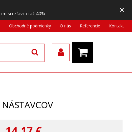
×
om so zľavou až 40%
a
Obchodné podmienky
O nás
Referencie
Kontakt
U NÁSTAVCOV
14,17
€