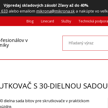
Výpredaj skladových zásob! Zľavy až do 40%
.
 633
alebo emailom
mikrona@mikrona.sk
a nakúpte vo veľk
Blog
Linecard
Služby
Technická podpor
fesionálov v
oniky
RUTKOVAČ S 30-DIELNOU SADO
30 dielna sada bitov pre skrutkovače v praktickom
púzdre.