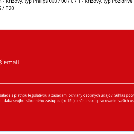
 - Krížový, typ Philips 000 / 00 / 0 / 1 - Krížový, typ Pozidrive 
5 / T20
š email
úlade s platnou legislatívou a
zásadami ochrany osobných údajov
. Súhlas pot
ožiadal/a svojho zákonného zástupcu (rodiča) o súhlas so spracovaním vašich