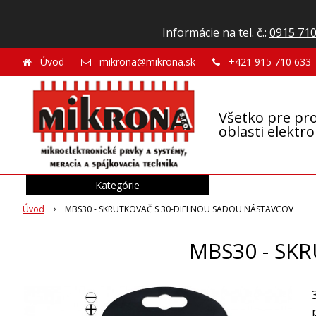
Informácie na tel. č.:
0915 710
Úvod
mikrona@mikrona.sk
+421 915 710 633
Všetko pre pro
oblasti elektr
Kategórie
Úvod
MBS30 - SKRUTKOVAČ S 30-DIELNOU SADOU NÁSTAVCOV
MBS30 - SK