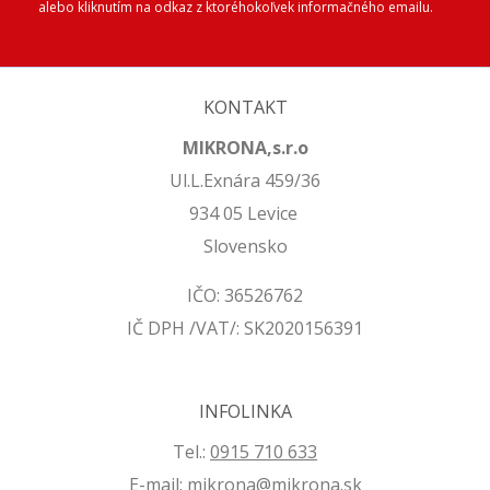
alebo kliknutím na odkaz z ktoréhokoľvek informačného emailu.
KONTAKT
MIKRONA,s.r.o
Ul.L.Exnára 459/36
934 05 Levice
Slovensko
IČO: 36526762
IČ DPH /VAT/: SK2020156391
INFOLINKA
Tel.:
0915 710 633
E-mail:
mikrona@mikrona.sk