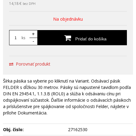
14,18 €
bez DPH
Na objednávku
+
ks
Pridať do košíka
-
Porovnať produkt
Šírka pásika sa vyberie po kliknutí na Variant. Odsávací pásik
FELDER s dĺžkou 30 metrov. Pásiky sú napustené tavidlom podľa
DIN EN 29454.1, 1.1.3.B (ROL0) a slúžia k odsávaniu cínu pri
odspájkovaní súčiastok. Ďaľšie informácie o odsávacích pásikoch
a príslušenstve pre spájkovanie od spoločnosti Felder, nájdete v
prílohe Dokumentácia.
Obj. čislo:
27162530