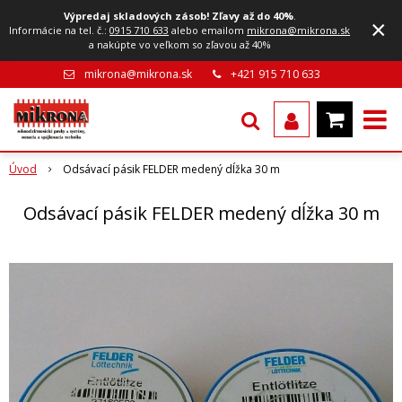
Výpredaj skladových zásob! Zľavy až do 40%
.
×
Informácie na tel. č.:
0915 710 633
alebo emailom
mikrona@mikrona.sk
a nakúpte vo veľkom so zľavou až 40%
mikrona@mikrona.sk
+421 915 710 633
Úvod
Odsávací pásik FELDER medený dĺžka 30 m
Odsávací pásik FELDER medený dĺžka 30 m