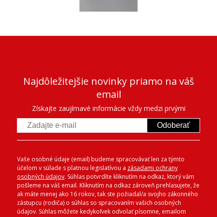
Najdôležitejšie novinky priamo na váš
email
Získajte zaujímavé informácie vždy medzi prvými
Odoberať
Vaše osobné údaje (email) budeme spracovávať len za týmto
účelom v súlade s platnou legislatívou a
zásadami ochrany
osobných údajov
. Súhlas potvrdíte kliknutím na odkaz, ktorý vám
pošleme na váš email. Kliknutím na odkaz zároveň prehlasujete, že
ak máte menej ako 16 rokov, tak ste požiadal/a svojho zákonného
zástupcu (rodiča) o súhlas so spracovaním vašich osobných
údajov. Súhlas môžete kedykoľvek odvolať písomne, emailom