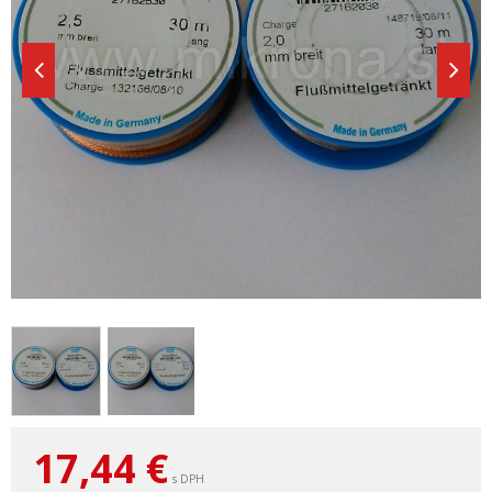
17,44
€
s DPH