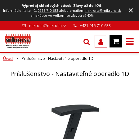
Výpredaj skladových zásob! Zľavy až do 40%
.
×
Informácie na tel. č.:
0915 710 633
alebo emailom
mikrona@mikrona.sk
a nakúpte vo veľkom so zľavou až 40%
mikrona@mikrona.sk
+421 915 710 633
Úvod
Príslušenstvo - Nastaviteľné operadlo 1D
Príslušenstvo - Nastaviteľné operadlo 1D