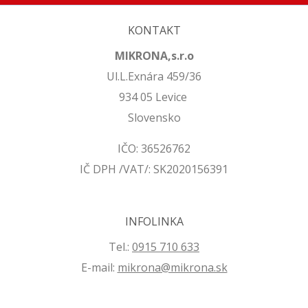
KONTAKT
MIKRONA,s.r.o
Ul.L.Exnára 459/36
934 05 Levice
Slovensko
IČO: 36526762
IČ DPH /VAT/: SK2020156391
INFOLINKA
Tel.:
0915 710 633
E-mail:
mikrona@mikrona.sk