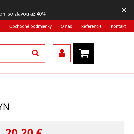
×
om so zľavou až 40%
a
Obchodné podmienky
O nás
Referencie
Kontakt
YN
20,20
€