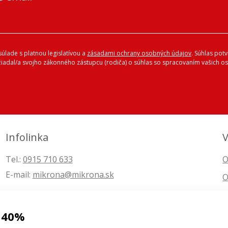
úlade s platnou legislatívou a
zásadami ochrany osobných údajov
. Súhlas pot
ožiadal/a svojho zákonného zástupcu (rodiča) o súhlas so spracovaním vašich
Infolinka
V
Tel.:
0915 710 633
O
E-mail:
mikrona@mikrona.sk
O
 40%