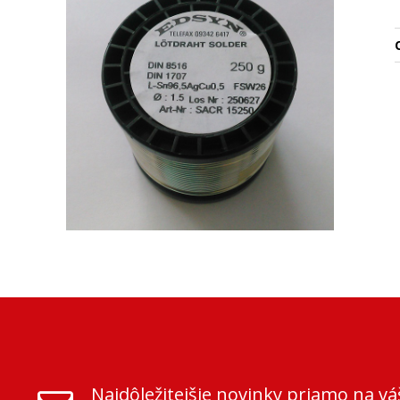
O
Najdôležitejšie novinky priamo na vá