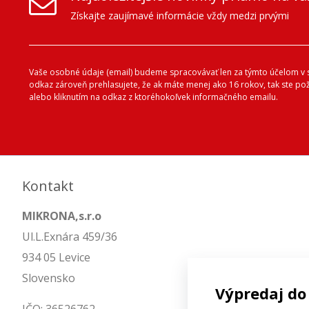
Získajte zaujímavé informácie vždy medzi prvými
Vaše osobné údaje (email) budeme spracovávať len za týmto účelom v s
odkaz zároveň prehlasujete, že ak máte menej ako 16 rokov, tak ste p
alebo kliknutím na odkaz z ktoréhokoľvek informačného emailu.
Kontakt
MIKRONA,s.r.o
Ul.L.Exnára 459/36
934 05 Levice
Slovensko
Výpredaj do