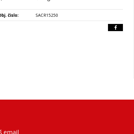
bj. čislo:
SACR15250
š email