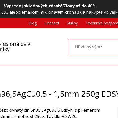
Výpredaj skladových zásob! Zľavy až do 40%
.
 633
alebo emailom
mikrona@mikrona.sk
a nakúpte vo veľk
Blog
Linecard
Služby
Technická podpor
fesionálov v
oniky
n96,5AgCu0,5 - 1,5mm 250g EDS
Bezolovnatý cín Sn96,5AgCu0,5 Edsyn, s priemerom
1,5mm. Hmotnosť 250g. Tavidlo F-SW26.