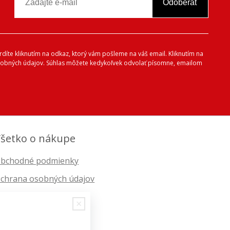
Odoberať
vrdíte kliknutím na odkaz, ktorý vám pošleme na váš email. Kliknutím na
 osobných údajov. Súhlas môžete kedykoľvek odvolať písomne, emailom
šetko o nákupe
bchodné podmienky
chrana osobných údajov