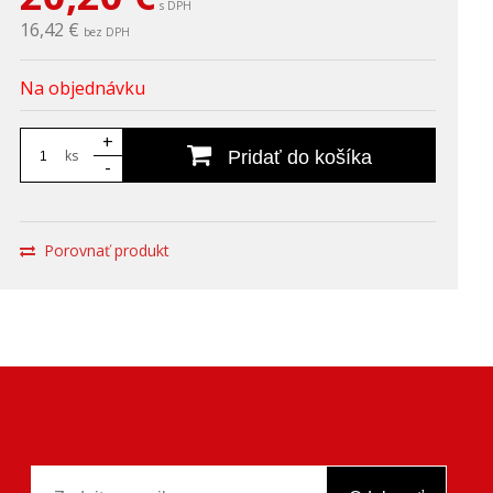
s DPH
16,42 €
bez DPH
Na objednávku
+
ks
Pridať do košíka
-
Porovnať produkt