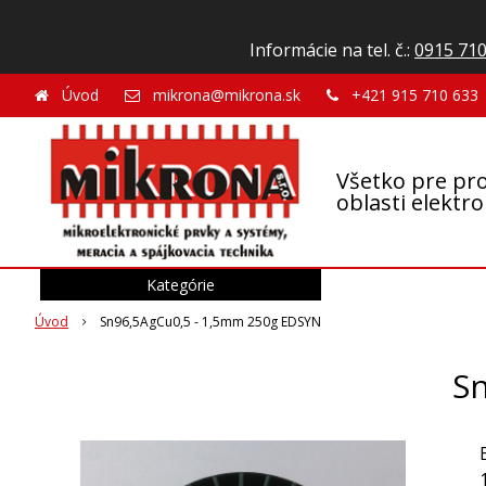
Informácie na tel. č.:
0915 710
Úvod
mikrona@mikrona.sk
+421 915 710 633
Všetko pre pro
oblasti elektr
Kategórie
Úvod
Sn96,5AgCu0,5 - 1,5mm 250g EDSYN
S