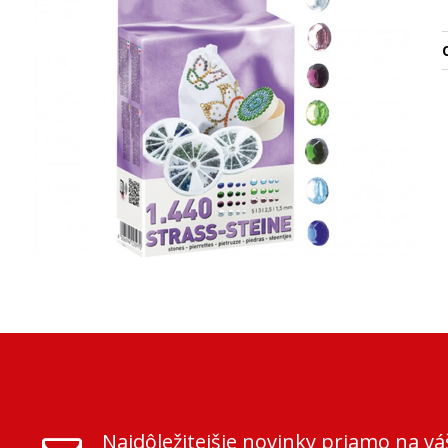
O
Najdôležitejšie novinky priamo na vá