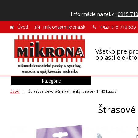
Informácie na tel. č.:
0915 710
Úvod
mikrona@mikrona.sk
+421 915 710 633
Všetko pre pro
oblasti elektr
Kategórie
Úvod
Štrasové dekoračné kamienky, tmavé - 1440 kusov
Štrasové