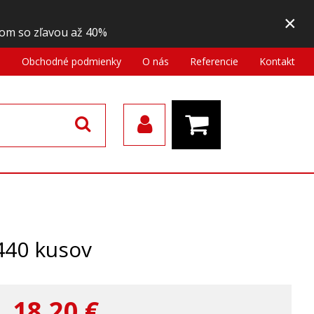
×
om so zľavou až 40%
a
Obchodné podmienky
O nás
Referencie
Kontakt
440 kusov
18,20
€