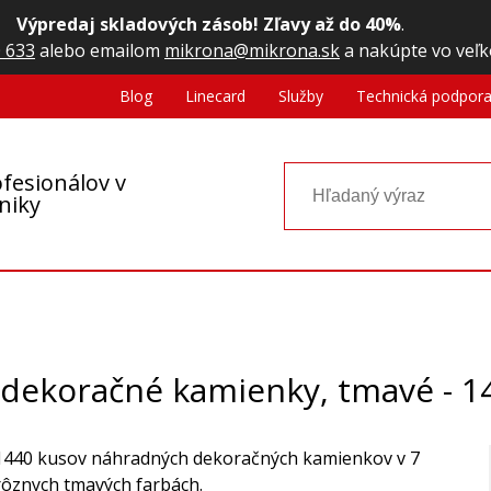
Výpredaj skladových zásob! Zľavy až do 40%
.
 633
alebo emailom
mikrona@mikrona.sk
a nakúpte vo veľk
Blog
Linecard
Služby
Technická podpor
fesionálov v
oniky
 dekoračné kamienky, tmavé - 1
1440 kusov náhradných dekoračných kamienkov v 7
rôznych tmavých farbách.