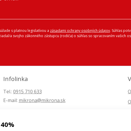
úlade s platnou legislatívou a
zásadami ochrany osobných údajov
. Súhlas pot
ožiadal/a svojho zákonného zástupcu (rodiča) o súhlas so spracovaním vašich
Infolinka
V
Tel.:
0915 710 633
O
E-mail:
mikrona@mikrona.sk
O
 40%