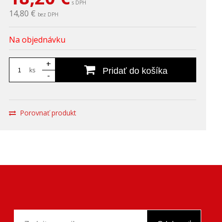
s DPH
14,80 €
bez DPH
Na objednávku
+
ks
Pridať do košíka
-
Porovnať produkt