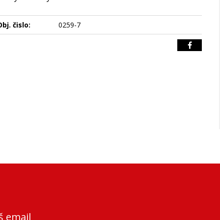
bj. čislo:
0259-7
š email