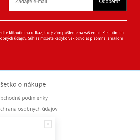
Odoberať
vrdíte kliknutím na odkaz, ktorý vám pošleme na váš email. Kliknutím na
 osobných údajov. Súhlas môžete kedykoľvek odvolať písomne, emailom
šetko o nákupe
bchodné podmienky
chrana osobných údajov