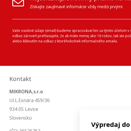
Získajte zaujímavé informácie vždy medzi prvými
Vaše osobné údaje (email) budeme spracovávať len za týmto účelom v s
odkaz zároveň prehlasujete, že ak máte menej ako 16 rokov, tak ste p
alebo kliknutím na odkaz z ktoréhokoľvek informačného emailu.
Kontakt
MIKRONA,s.r.o
Ul.L.Exnára 459/36
934 05 Levice
Slovensko
Výpredaj do