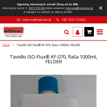
Výpredaj skladových zásob! Zľavy až do 40%
.
×
Informácie na tel. č.:
0915 710 633
alebo emailom
mikrona@mikrona.sk
a nakúpte vo veľkom so zľavou až 40%
mikrona@mikrona.sk
+421 915 710 633
Úvod
Tavidlo ISO-Flux® KF-070, flaša 1000ml, FELDER
Tavidlo ISO-Flux® KF-070, flaša 1000ml,
FELDER