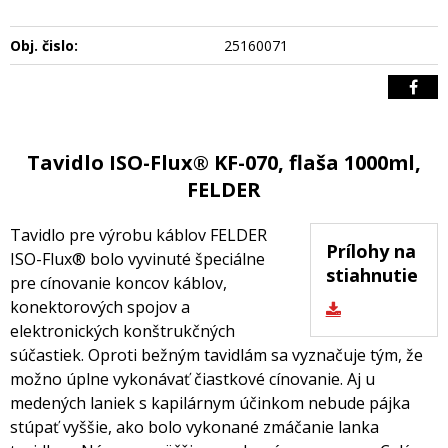
Obj. čislo:
25160071
Tavidlo ISO-Flux® KF-070, flaša 1000ml,
FELDER
Tavidlo pre výrobu káblov FELDER
Prílohy na
ISO-Flux® bolo vyvinuté špeciálne
stiahnutie
pre cínovanie koncov káblov,
konektorových spojov a
elektronických konštrukčných
súčastiek. Oproti bežným tavidlám sa vyznačuje tým, že
možno úplne vykonávať čiastkové cínovanie. Aj u
medených laniek s kapilárnym účinkom nebude pájka
stúpať vyššie, ako bolo vykonané zmáčanie lanka