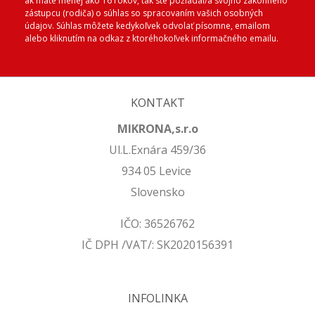
ak máte menej ako 16 rokov, tak ste požiadal/a svojho zákonného
zástupcu (rodiča) o súhlas so spracovaním vašich osobných
údajov. Súhlas môžete kedykoľvek odvolať písomne, emailom
alebo kliknutím na odkaz z ktoréhokoľvek informačného emailu.
KONTAKT
MIKRONA,s.r.o
Ul.L.Exnára 459/36
934 05 Levice
Slovensko
IČO: 36526762
IČ DPH /VAT/: SK2020156391
INFOLINKA