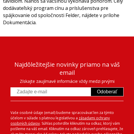
tavidlom. Nános sa väčšinou vykonáva ponorom. Celý
dodávateľský program cínu a príslušenstva pre
spájkovanie od spoločnosti Felder, nájdete v prílohe
Dokumentácia.
Najdôležitejšie novinky priamo na váš
email
Získajte zaujímavé informácie vždy medzi prvými
Odoberať
Vaše osobné údaje (email) budeme spracovávať len za týmto
účelom v súlade s platnou legislatívou a
zásadami ochrany
osobných údajov
. Súhlas potvrdíte kliknutím na odkaz, ktorý vám
pošleme na váš email. Kliknutím na odkaz zároveň prehlasujete, že