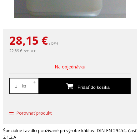
28,15
€
s DPH
22,89 €
bez DPH
Na objednávku
+
ks
Pridať do košíka
-
Porovnať produkt
Špeciálne tavidlo používané pri výrobe káblov. DIN EN 29454, časť
2.1.2.A