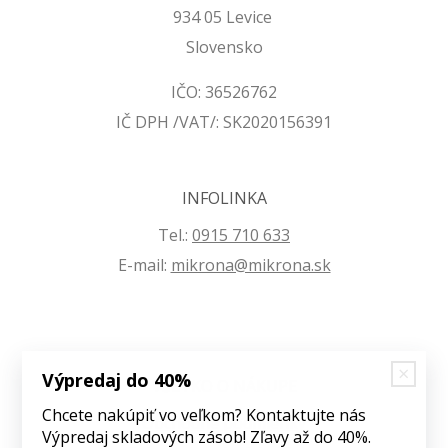
934 05 Levice
Slovensko
IČO: 36526762
IČ DPH /VAT/: SK2020156391
INFOLINKA
Tel.:
0915 710 633
E-mail:
mikrona@mikrona.sk
Výpredaj do 40%
VŠETKO O NÁKUPE
Chcete nakúpiť vo veľkom? Kontaktujte nás
Obchodné podmienky
Výpredaj skladových zásob! Zľavy až do 40%.