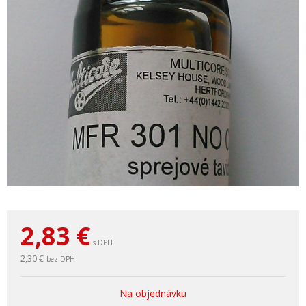
2,83
€
s DPH
2,30 €
bez DPH
Na objednávku