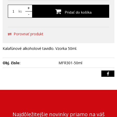
+
ks
Pridať do košíka
-
Porovnať produkt
Kalafúnové alkoholové tavidlo. Vzorka 50ml.
Obj. čislo:
MFR301-50ml
Najdôležitejšie novinky priamo na váš