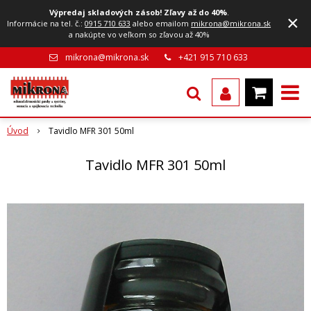
Výpredaj skladových zásob! Zľavy až do 40%
.
×
Informácie na tel. č.:
0915 710 633
alebo emailom
mikrona@mikrona.sk
a nakúpte vo veľkom so zľavou až 40%
mikrona@mikrona.sk
+421 915 710 633
Úvod
Tavidlo MFR 301 50ml
Tavidlo MFR 301 50ml