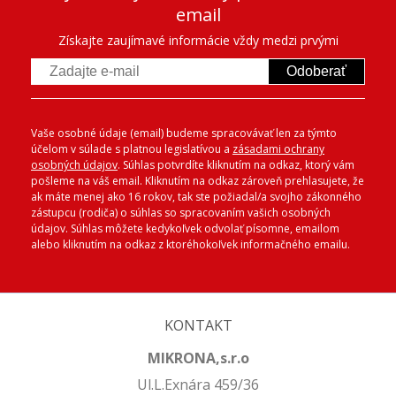
email
Získajte zaujímavé informácie vždy medzi prvými
Odoberať
Vaše osobné údaje (email) budeme spracovávať len za týmto
účelom v súlade s platnou legislatívou a
zásadami ochrany
osobných údajov
. Súhlas potvrdíte kliknutím na odkaz, ktorý vám
pošleme na váš email. Kliknutím na odkaz zároveň prehlasujete, že
ak máte menej ako 16 rokov, tak ste požiadal/a svojho zákonného
zástupcu (rodiča) o súhlas so spracovaním vašich osobných
údajov. Súhlas môžete kedykoľvek odvolať písomne, emailom
alebo kliknutím na odkaz z ktoréhokoľvek informačného emailu.
KONTAKT
MIKRONA,s.r.o
Ul.L.Exnára 459/36