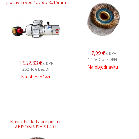
plochých vodičov do 8x16mm
17,99
€
s DPH
14,63 €
bez DPH
1 552,83
€
s DPH
Na objednávku
1 262,46 €
bez DPH
Na objednávku
Náhradné kefy pre prístroj
ABISOBRUSH ST40.L