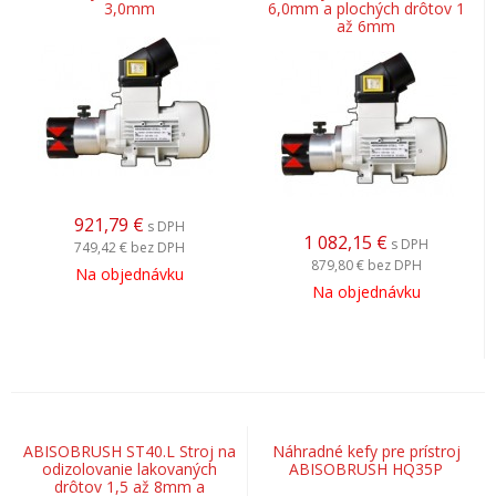
3,0mm
6,0mm a plochých drôtov 1
až 6mm
921,79
€
s DPH
1 082,15
€
s DPH
749,42 €
bez DPH
879,80 €
bez DPH
Na objednávku
Na objednávku
ABISOBRUSH ST40.L Stroj na
Náhradné kefy pre prístroj
odizolovanie lakovaných
ABISOBRUSH HQ35P
drôtov 1,5 až 8mm a