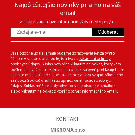
Najdôležitejšie novinky priamo na váš
email
Získajte zaujímavé informácie vždy medzi prvými
Odoberať
Vaše osobné údaje (email) budeme spracovávať len za týmto
účelom v súlade s platnou legislatívou a
zásadami ochrany
osobných údajov
. Súhlas potvrdíte kliknutím na odkaz, ktorý vám
pošleme na váš email. Kliknutím na odkaz zároveň prehlasujete, že
ak máte menej ako 16 rokov, tak ste požiadal/a svojho zákonného
zástupcu (rodiča) o súhlas so spracovaním vašich osobných
údajov. Súhlas môžete kedykoľvek odvolať písomne, emailom
alebo kliknutím na odkaz z ktoréhokoľvek informačného emailu.
KONTAKT
MIKRONA,s.r.o