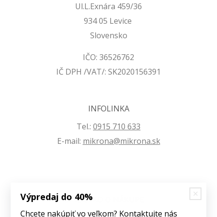
Ul.L.Exnára 459/36
934 05 Levice
Slovensko
IČO: 36526762
IČ DPH /VAT/: SK2020156391
INFOLINKA
Tel.:
0915 710 633
E-mail:
mikrona@mikrona.sk
Výpredaj do 40%
VŠETKO O NÁKUPE
Chcete nakúpiť vo veľkom? Kontaktujte nás