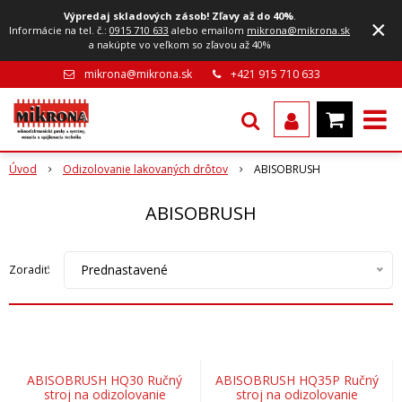
Výpredaj skladových zásob! Zľavy až do 40%
.
×
Informácie na tel. č.:
0915 710 633
alebo emailom
mikrona@mikrona.sk
a nakúpte vo veľkom so zľavou až 40%
mikrona@mikrona.sk
+421 915 710 633
Úvod
Odizolovanie lakovaných drôtov
ABISOBRUSH
ABISOBRUSH
Prednastavené
Zoradiť:
ABISOBRUSH HQ30 Ručný
ABISOBRUSH HQ35P Ručný
stroj na odizolovanie
stroj na odizolovanie