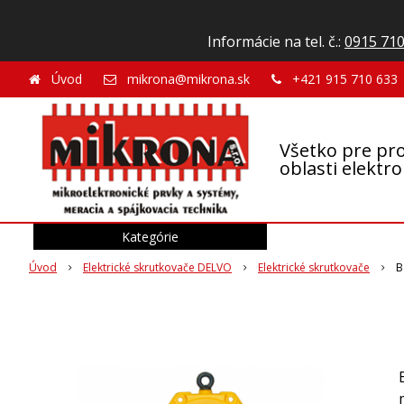
Informácie na tel. č.:
0915 710
Úvod
mikrona@mikrona.sk
+421 915 710 633
Všetko pre pro
oblasti elektr
Kategórie
Úvod
Elektrické skrutkovače DELVO
Elektrické skrutkovače
B