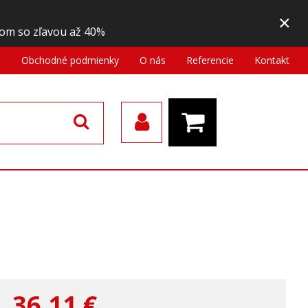
×
om so zľavou až 40%
a
Obchodné podmienky
O nás
Referencie
Kontakt
36,11
€