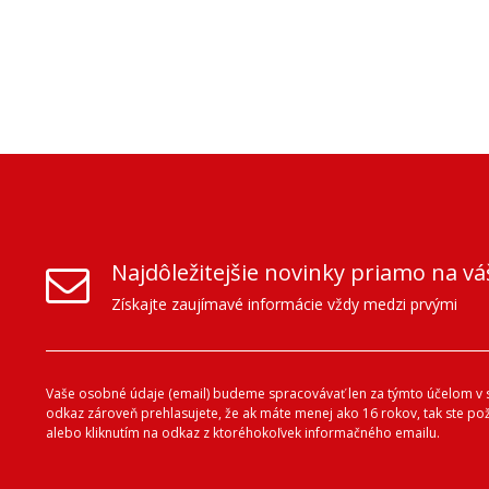
Najdôležitejšie novinky priamo na vá
Získajte zaujímavé informácie vždy medzi prvými
Vaše osobné údaje (email) budeme spracovávať len za týmto účelom v s
odkaz zároveň prehlasujete, že ak máte menej ako 16 rokov, tak ste p
alebo kliknutím na odkaz z ktoréhokoľvek informačného emailu.