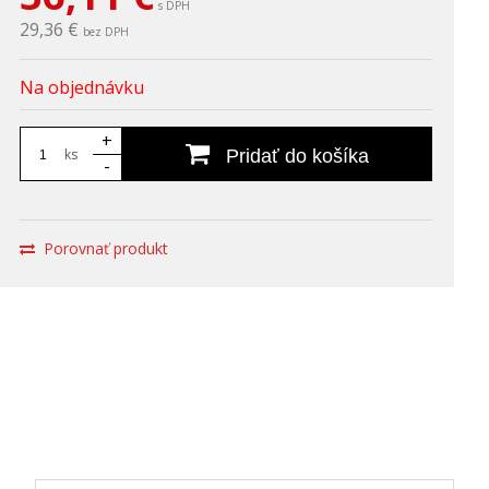
s DPH
29,36 €
bez DPH
Na objednávku
+
ks
Pridať do košíka
-
Porovnať produkt