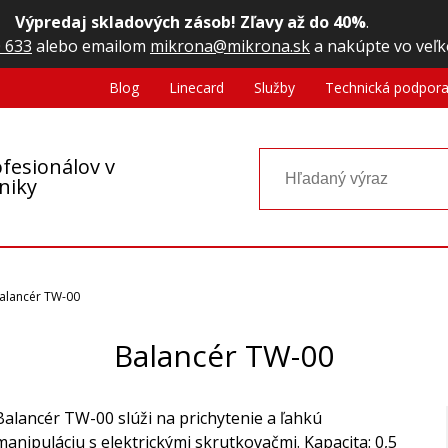
Výpredaj skladových zásob! Zľavy až do 40%
.
 633
alebo emailom
mikrona@mikrona.sk
a nakúpte vo veľk
Blog
Linecard
Služby
Technická podpor
fesionálov v
oniky
alancér TW-00
Balancér TW-00
Balancér TW-00 slúži na prichytenie a ľahkú
manipuláciu s elektrickými skrutkovačmi. Kapacita: 0,5