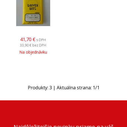
41,70
€
s DPH
33,90 €
bez DPH
Na objednávku
Produkty:
3
| Aktuálna strana:
1
/
1
Najdôležitejšie novinky priamo na váš