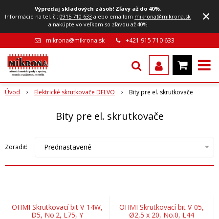
Výpredaj skladových zásob! Zľavy až do 40%
.
×
Informácie na tel. č.:
0915 710 633
alebo emailom
mikrona@mikrona.sk
a nakúpte vo veľkom so zľavou až 40%
mikrona@mikrona.sk
+421 915 710 633
Úvod
Elektrické skrutkovače DELVO
Bity pre el. skrutkovače
Bity pre el. skrutkovače
Prednastavené
Zoradiť:
OHMI Skrutkovací bit V-14W,
OHMI Skrutkovací bit V-05,
D5, No.2, L75, Y
Ø2,5 x 20, No.0, L44