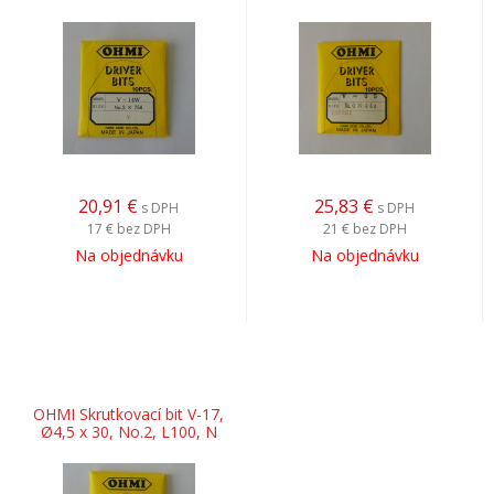
20,91
€
25,83
€
s DPH
s DPH
17 €
bez DPH
21 €
bez DPH
Na objednávku
Na objednávku
OHMI Skrutkovací bit V-17,
Ø4,5 x 30, No.2, L100, N