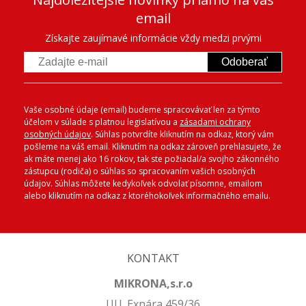
email
Získajte zaujímavé informácie vždy medzi prvými
Odoberať
Vaše osobné údaje (email) budeme spracovávať len za týmto
účelom v súlade s platnou legislatívou a
zásadami ochrany
osobných údajov
. Súhlas potvrdíte kliknutím na odkaz, ktorý vám
pošleme na váš email. Kliknutím na odkaz zároveň prehlasujete, že
ak máte menej ako 16 rokov, tak ste požiadal/a svojho zákonného
zástupcu (rodiča) o súhlas so spracovaním vašich osobných
údajov. Súhlas môžete kedykoľvek odvolať písomne, emailom
alebo kliknutím na odkaz z ktoréhokoľvek informačného emailu.
KONTAKT
MIKRONA,s.r.o
Ul.L.Exnára 459/36