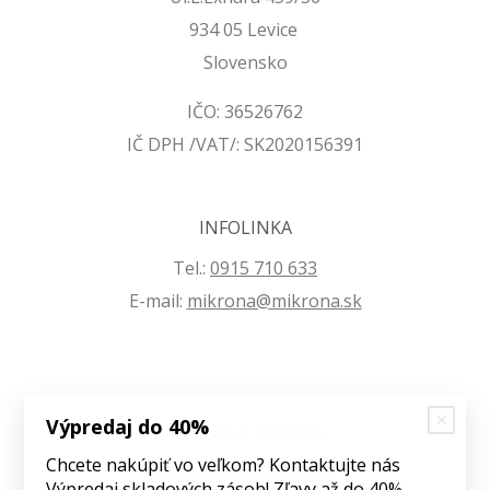
934 05 Levice
Slovensko
IČO: 36526762
IČ DPH /VAT/: SK2020156391
INFOLINKA
Tel.:
0915 710 633
E-mail:
mikrona@mikrona.sk
Výpredaj do 40%
VŠETKO O NÁKUPE
Chcete nakúpiť vo veľkom? Kontaktujte nás
Obchodné podmienky
Výpredaj skladových zásob! Zľavy až do 40%.