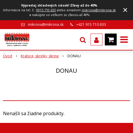
Výpredaj skladových zásob! Zľavy až do 40%
.
×
Informácie na tel. č.:
0915 710 633
alebo emailom
mikrona@mikrona.sk
a nakúpte vo veľkom so zľavou až 40%
mikrona@mikrona.sk
+421 915 710 633
Úvod
Krabice, skrinky, skrine
DONAU
DONAU
Nenašli sa žiadne produkty.