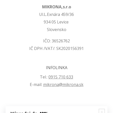
MIKRONA,s.r.o
Ul.L.Exnára 459/36
934 05 Levice
Slovensko
IČO: 36526762
IČ DPH /VAT/: SK2020156391
INFOLINKA
Tel.:
0915 710 633
E-mail:
mikrona@mikrona.sk