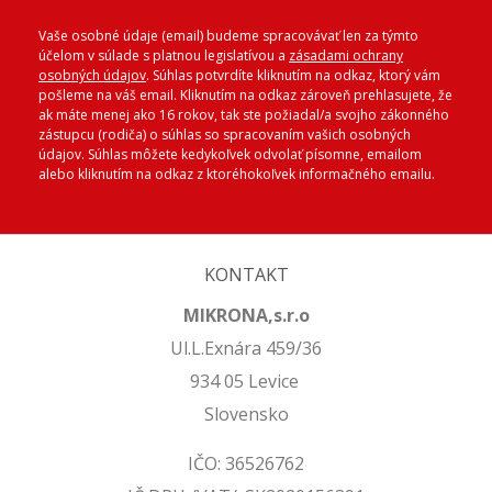
Vaše osobné údaje (email) budeme spracovávať len za týmto
účelom v súlade s platnou legislatívou a
zásadami ochrany
osobných údajov
. Súhlas potvrdíte kliknutím na odkaz, ktorý vám
pošleme na váš email. Kliknutím na odkaz zároveň prehlasujete, že
ak máte menej ako 16 rokov, tak ste požiadal/a svojho zákonného
zástupcu (rodiča) o súhlas so spracovaním vašich osobných
údajov. Súhlas môžete kedykoľvek odvolať písomne, emailom
alebo kliknutím na odkaz z ktoréhokoľvek informačného emailu.
KONTAKT
MIKRONA,s.r.o
Ul.L.Exnára 459/36
934 05 Levice
Slovensko
IČO: 36526762