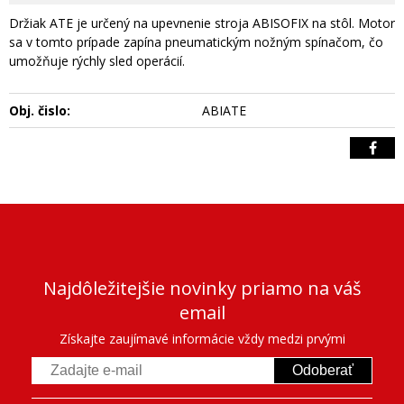
Držiak ATE je určený na upevnenie stroja ABISOFIX na stôl. Motor
sa v tomto prípade zapína pneumatickým nožným spínačom, čo
umožňuje rýchly sled operácií.
Obj. čislo:
ABIATE
Najdôležitejšie novinky priamo na váš
email
Získajte zaujímavé informácie vždy medzi prvými
Odoberať