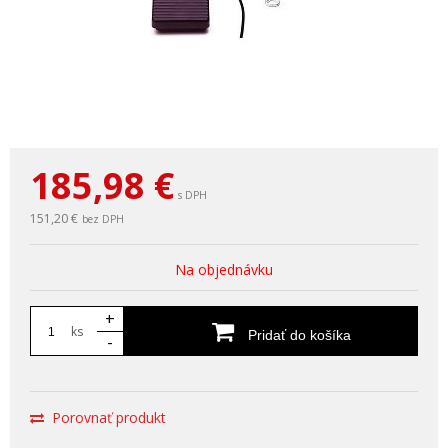
185,98
€
s DPH
151,20 €
bez DPH
Na objednávku
+
ks
Pridať do košíka
-
Porovnať produkt