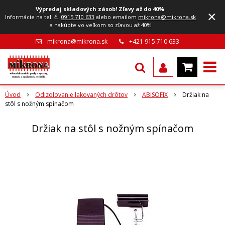
Výpredaj skladových zásob! Zľavy až do 40%
.
×
Informácie na tel. č.:
0915 710 633
alebo emailom
mikrona@mikrona.sk
a nakúpte vo veľkom so zľavou až 40%
mikrona@mikrona.sk
+421 915 710 633
Úvod
Odizolovanie lakovaných drôtov
ABISOFIX
Držiak na
stôl s nožným spínačom
Držiak na stôl s nožným spínačom