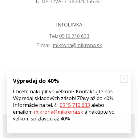
IČ DPH /VAT/: SK2020156391
INFOLINKA
Tel.:
0915 710 633
E-mail:
mikrona@mikrona.sk
Výpredaj do 40%
VŠETKO O NÁKUPE
Chcete nakúpiť vo veľkom? Kontaktujte nás
Obchodné podmienky
Výpredaj skladových zásob! Zľavy až do 40%.
Ochrana osobných údajov
Informácie na tel. č.:
0915 710 633
alebo
emailom
mikrona@mikrona.sk
a nakúpte vo
veľkom so zľavou až 40%
© 2026 Môj eshop •
tvorba eshopu cez UNIobchod
,
webhosting
spoločnosti
WEBYGROUP