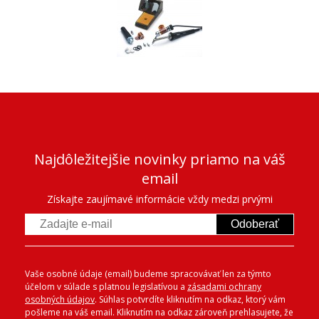
Najdôležitejšie novinky priamo na váš
email
Získajte zaujímavé informácie vždy medzi prvými
Odoberať
Vaše osobné údaje (email) budeme spracovávať len za týmto
účelom v súlade s platnou legislatívou a
zásadami ochrany
osobných údajov
. Súhlas potvrdíte kliknutím na odkaz, ktorý vám
pošleme na váš email. Kliknutím na odkaz zároveň prehlasujete, že