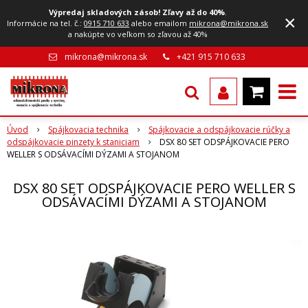
Výpredaj skladových zásob! Zľavy až do 40%
.
×
Informácie na tel. č.:
0915 710 633
alebo emailom
mikrona@mikrona.sk
a nakúpte vo veľkom so zľavou až 40%
mikrona@mikrona.sk
+421 915 710 633
Úvod
Spájkovacia technika
Spájkovacie a odspájkovacie rúčky a
odspájkovacie pinzety k staniciam
DSX 80 SET ODSPÁJKOVACIE PERO
WELLER S ODSÁVACÍMI DÝZAMI A STOJANOM
DSX 80 SET ODSPÁJKOVACIE PERO WELLER S
ODSÁVACÍMI DÝZAMI A STOJANOM