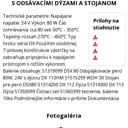
S ODSÁVACÍMI DÝZAMI A STOJANOM
Technické parametre: Napájacie
Prílohy na
napätie: 24 V Výkon: 80 W Čas
stiahnutie
zohrievania: cca 80 sek 50°C - 350°C
Tepelný rozsah 270°C - 450°C Typ
hrotu: séria DX Použitím osobitnej
7-pólovej konštrukcie zástrčky sa
zabraňuje pripojeniu k napájacím
prístrojom s nižším výkonom.
Balenie obsahuje: 51319099 DSX 80 Odspájkovacie pero
80W, 24V s dýzou DX 113HM 51515299 WDH 30 Stojan
pre pero DSX80 51314200 DX 112 Dýza 51314300 DX 113
Dýza 51350099 Čistiaci set 51360399 tesnenie, balenie
10ks Podrobnejšie informácie v prílohe Dokumentácia
Fotogaléria