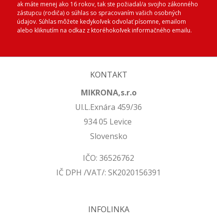
ak máte menej ako 16 rokov, tak ste požiadal/a svojho zákonného
zástupcu (rodiča) o súhlas so spracovaním vašich osobných
údajov. Súhlas môžete kedykoľvek odvolať písomne, emailom
alebo kliknutím na odkaz z ktoréhokoľvek informačného emailu.
KONTAKT
MIKRONA,s.r.o
Ul.L.Exnára 459/36
934 05 Levice
Slovensko
IČO: 36526762
IČ DPH /VAT/: SK2020156391
INFOLINKA