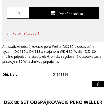
+
ks
Pridať do košíka
-
Porovnať produkt
Antistatické odspájkovacie pero Weller DSX 80 s odsávacími
dýzami DX 112 a DX 113 a stojanom WDH 30. Weller DSX 80
možno pripájať na všetky elektronicky regulované odspájkovacie
prístroje s 80 W technikou pripájania.
Obj. čislo:
51318399
DSX 80 SET ODSPÁJKOVACIE PERO WELLER