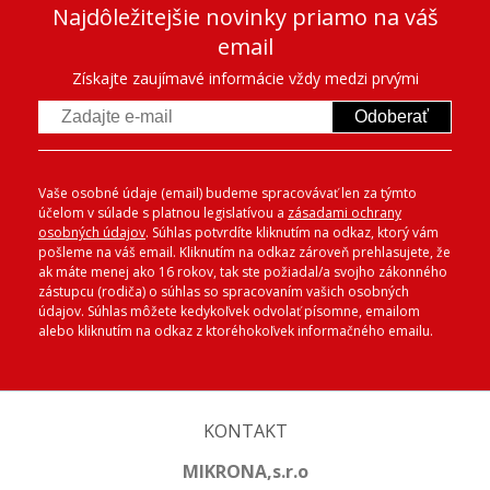
Najdôležitejšie novinky priamo na váš
email
Získajte zaujímavé informácie vždy medzi prvými
Odoberať
Vaše osobné údaje (email) budeme spracovávať len za týmto
účelom v súlade s platnou legislatívou a
zásadami ochrany
osobných údajov
. Súhlas potvrdíte kliknutím na odkaz, ktorý vám
pošleme na váš email. Kliknutím na odkaz zároveň prehlasujete, že
ak máte menej ako 16 rokov, tak ste požiadal/a svojho zákonného
zástupcu (rodiča) o súhlas so spracovaním vašich osobných
údajov. Súhlas môžete kedykoľvek odvolať písomne, emailom
alebo kliknutím na odkaz z ktoréhokoľvek informačného emailu.
KONTAKT
MIKRONA,s.r.o