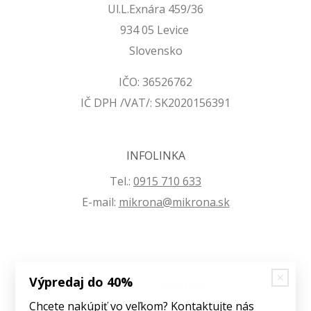
Ul.L.Exnára 459/36
934 05 Levice
Slovensko
IČO: 36526762
IČ DPH /VAT/: SK2020156391
INFOLINKA
Tel.:
0915 710 633
E-mail:
mikrona@mikrona.sk
Výpredaj do 40%
VŠETKO O NÁKUPE
Chcete nakúpiť vo veľkom? Kontaktujte nás