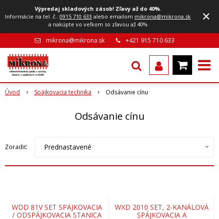
Výpredaj skladových zásob! Zľavy až do 40%
.
×
Informácie na tel. č.:
0915 710 633
alebo emailom
mikrona@mikrona.sk
a nakúpte vo veľkom so zľavou až 40%
mikrona@mikrona.sk
+421 915 710 633
Úvod
Spájkovacia technika
Odsávanie cínu
Odsávanie cínu
Prednastavené
Zoradiť:
WDD 81V SET SPÁJKOVACIA
WXD 2010 SET, 2-KANÁLOVÁ
/ ODSPÁJKOVACIA STANICA
SPÁJKOVACIA A