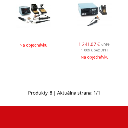
1 241,07
€
Na objednávku
s DPH
1 009 €
bez DPH
Na objednávku
Produkty:
8
| Aktuálna strana:
1
/
1