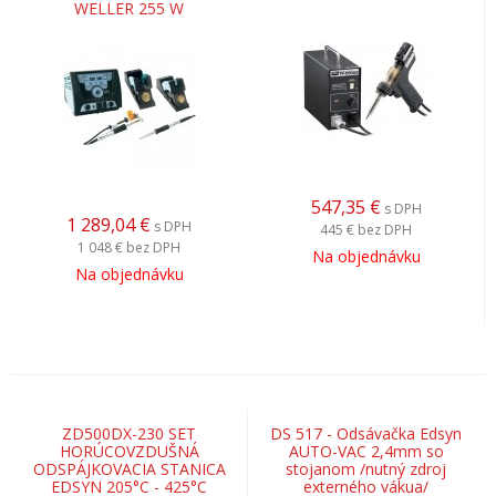
WELLER 255 W
547,35
€
s DPH
1 289,04
€
s DPH
445 €
bez DPH
1 048 €
bez DPH
Na objednávku
Na objednávku
ZD500DX-230 SET
DS 517 - Odsávačka Edsyn
HORÚCOVZDUŠNÁ
AUTO-VAC 2,4mm so
ODSPÁJKOVACIA STANICA
stojanom /nutný zdroj
EDSYN 205°C - 425°C
externého vákua/