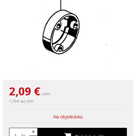
2,09
€
s DPH
1,70 €
bez DPH
Na objednávku
+
ks