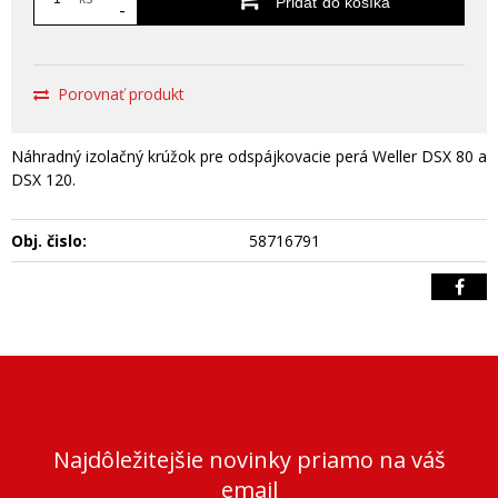
Pridať do košíka
-
Porovnať produkt
Náhradný izolačný krúžok pre odspájkovacie perá Weller DSX 80 a
DSX 120.
Obj. čislo:
58716791
Najdôležitejšie novinky priamo na váš
email