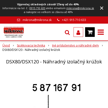
Výpredaj skladových zásob! Zľavy až do 40%
.
×
Informácie na tel. č.:
0915 710 633
alebo emailom
mikrona@mikrona.sk
a nakúpte vo veľkom so zľavou až 40%
mikrona@mikrona.sk
+421 915 710 633
Úvod
Spájkovacia technika
Iné príslušenstvo a náhradné diely
DSX80/DSX120 - Náhradný izolačný krúžok
DSX80/DSX120 - Náhradný izolačný krúžok