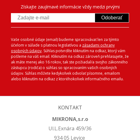
Získajte zaujímavé informácie vždy medzi prvými
Odoberať
Vaše osobné údaje (email) budeme spracovávať len za týmto
účelom v súlade s platnou legislatívou a
zásadami ochrany
osobných údajov
. Súhlas potvrdíte kliknutím na odkaz, ktorý vám
pošleme na váš email. Kliknutím na odkaz zároveň prehlasujete, že
ak máte menej ako 16 rokov, tak ste požiadal/a svojho zákonného
zástupcu (rodiča) o súhlas so spracovaním vašich osobných
údajov. Súhlas môžete kedykoľvek odvolať písomne, emailom
alebo kliknutím na odkaz z ktoréhokoľvek informačného emailu.
KONTAKT
MIKRONA,s.r.o
Ul.L.Exnára 459/36
934 05 Levice