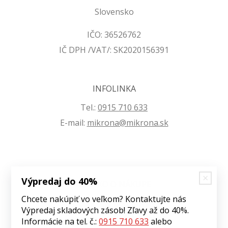
Slovensko
IČO: 36526762
IČ DPH /VAT/: SK2020156391
INFOLINKA
Tel.:
0915 710 633
E-mail:
mikrona@mikrona.sk
Výpredaj do 40%
VŠETKO O NÁKUPE
Chcete nakúpiť vo veľkom? Kontaktujte nás
Obchodné podmienky
Výpredaj skladových zásob! Zľavy až do 40%.
Ochrana osobných údajov
Informácie na tel. č.:
0915 710 633
alebo