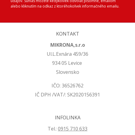
údajov. Súhlas môžete kedykoľvek odvolať písomne, emailom
alebo kliknutím na odkaz z ktoréhokoľvek informačného emailu.
KONTAKT
MIKRONA,s.r.o
Ul.L.Exnára 459/36
934 05 Levice
Slovensko
IČO: 36526762
IČ DPH /VAT/: SK2020156391
INFOLINKA
Tel.:
0915 710 633