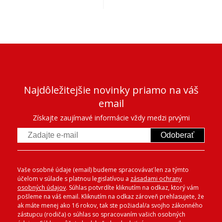
Najdôležitejšie novinky priamo na váš
email
Získajte zaujímavé informácie vždy medzi prvými
Odoberať
Vaše osobné údaje (email) budeme spracovávať len za týmto
účelom v súlade s platnou legislatívou a
zásadami ochrany
osobných údajov
. Súhlas potvrdíte kliknutím na odkaz, ktorý vám
pošleme na váš email. Kliknutím na odkaz zároveň prehlasujete, že
ak máte menej ako 16 rokov, tak ste požiadal/a svojho zákonného
zástupcu (rodiča) o súhlas so spracovaním vašich osobných