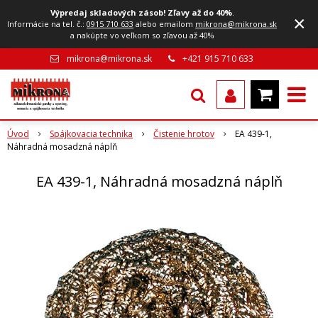
Výpredaj skladových zásob! Zľavy až do 40%
.
×
Informácie na tel. č.:
0915 710 633
alebo emailom
mikrona@mikrona.sk
a nakúpte vo veľkom so zľavou až 40%
mikrona@mikrona.sk
+421 915 710 633
Úvod
Spájkovacia technika
Čistenie hrotov
EA 439-1,
Náhradná mosadzná náplň
EA 439-1, Náhradná mosadzná náplň