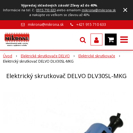
Výpredaj skladových zásob! Zľavy až do 40%
.
×
Informácie na tel. č.:
0915 710 633
alebo emailom
mikrona@mikrona.sk
a nakúpte vo veľkom so zľavou až 40%
mikrona@mikrona.sk
+421 915 710 633
Úvod
Elektrické skrutkovače DELVO
Elektrické skrutkovače
Elektrický skrutkovač DELVO DLV30SL-MKG
Elektrický skrutkovač DELVO DLV30SL-MKG