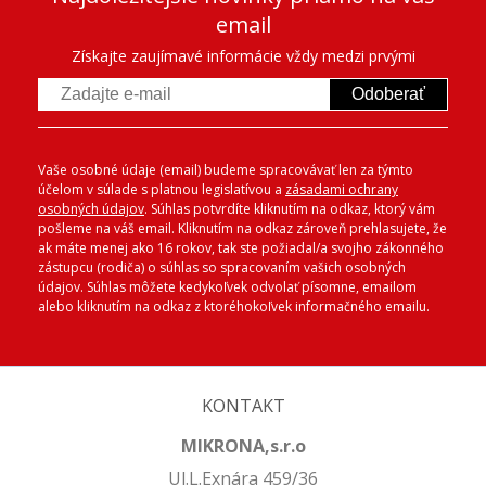
email
Získajte zaujímavé informácie vždy medzi prvými
Odoberať
Vaše osobné údaje (email) budeme spracovávať len za týmto
účelom v súlade s platnou legislatívou a
zásadami ochrany
osobných údajov
. Súhlas potvrdíte kliknutím na odkaz, ktorý vám
pošleme na váš email. Kliknutím na odkaz zároveň prehlasujete, že
ak máte menej ako 16 rokov, tak ste požiadal/a svojho zákonného
zástupcu (rodiča) o súhlas so spracovaním vašich osobných
údajov. Súhlas môžete kedykoľvek odvolať písomne, emailom
alebo kliknutím na odkaz z ktoréhokoľvek informačného emailu.
KONTAKT
MIKRONA,s.r.o
Ul.L.Exnára 459/36