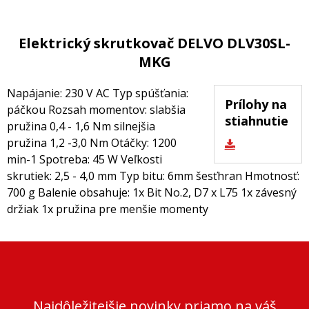
Elektrický skrutkovač DELVO DLV30SL-
MKG
Napájanie: 230 V AC Typ spúšťania:
Prílohy na
páčkou Rozsah momentov: slabšia
stiahnutie
pružina 0,4 - 1,6 Nm silnejšia
pružina 1,2 -3,0 Nm Otáčky: 1200
min-1 Spotreba: 45 W Veľkosti
skrutiek: 2,5 - 4,0 mm Typ bitu: 6mm šesťhran Hmotnosť:
700 g Balenie obsahuje: 1x Bit No.2, D7 x L75 1x závesný
držiak 1x pružina pre menšie momenty
Najdôležitejšie novinky priamo na váš