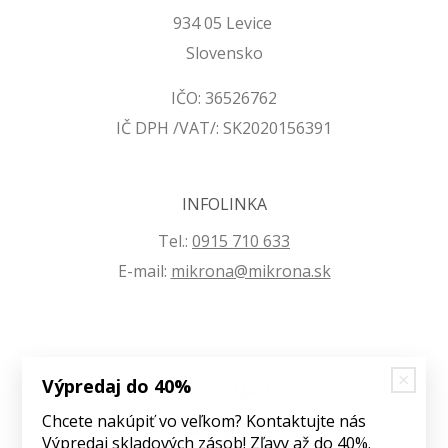
934 05 Levice
Slovensko
IČO: 36526762
IČ DPH /VAT/: SK2020156391
INFOLINKA
Tel.:
0915 710 633
E-mail:
mikrona@mikrona.sk
Výpredaj do 40%
VŠETKO O NÁKUPE
Chcete nakúpiť vo veľkom? Kontaktujte nás
Obchodné podmienky
Výpredaj skladových zásob! Zľavy až do 40%.