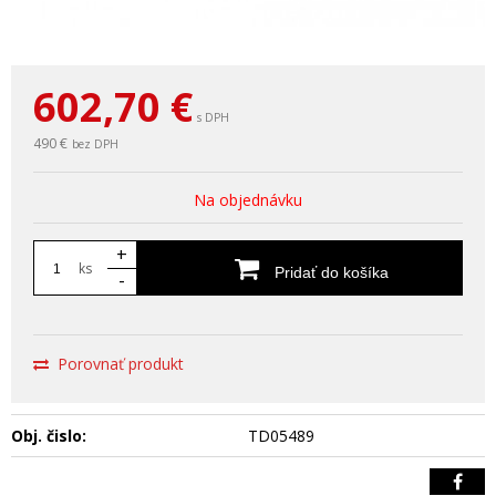
602,70
€
s DPH
490 €
bez DPH
Na objednávku
+
ks
Pridať do košíka
-
Porovnať produkt
Obj. čislo:
TD05489