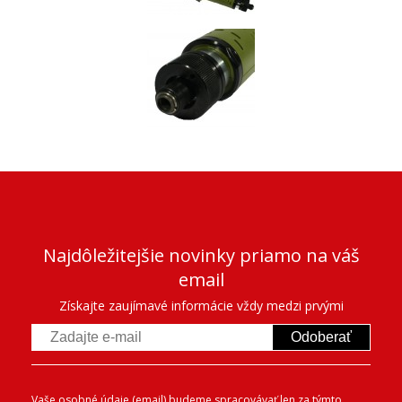
Najdôležitejšie novinky priamo na váš
email
Získajte zaujímavé informácie vždy medzi prvými
Odoberať
Vaše osobné údaje (email) budeme spracovávať len za týmto