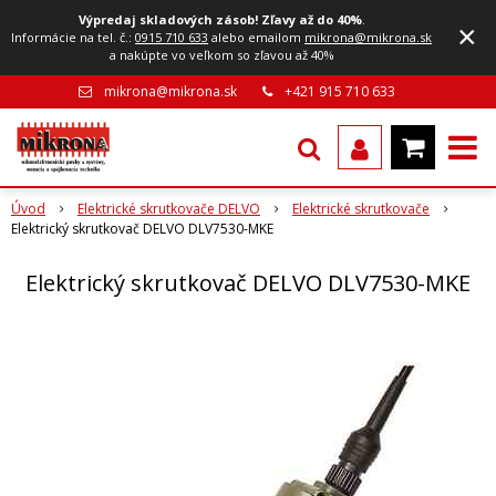
Výpredaj skladových zásob! Zľavy až do 40%
.
×
Informácie na tel. č.:
0915 710 633
alebo emailom
mikrona@mikrona.sk
a nakúpte vo veľkom so zľavou až 40%
mikrona@mikrona.sk
+421 915 710 633
Úvod
Elektrické skrutkovače DELVO
Elektrické skrutkovače
Elektrický skrutkovač DELVO DLV7530-MKE
Elektrický skrutkovač DELVO DLV7530-MKE