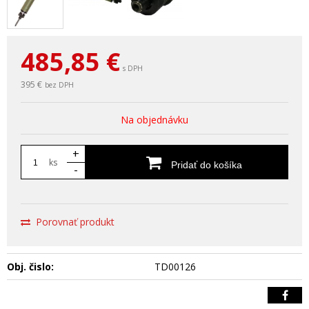
485,85
€
s DPH
395 €
bez DPH
Na objednávku
+
ks
Pridať do košíka
-
Porovnať produkt
Obj. čislo:
TD00126