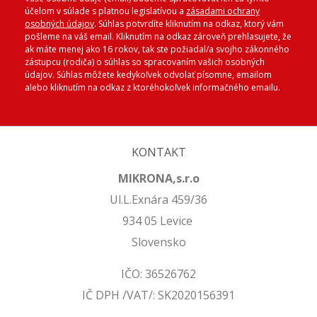
účelom v súlade s platnou legislatívou a
zásadami ochrany
osobných údajov
. Súhlas potvrdíte kliknutím na odkaz, ktorý vám
pošleme na váš email. Kliknutím na odkaz zároveň prehlasujete, že
ak máte menej ako 16 rokov, tak ste požiadal/a svojho zákonného
zástupcu (rodiča) o súhlas so spracovaním vašich osobných
údajov. Súhlas môžete kedykoľvek odvolať písomne, emailom
alebo kliknutím na odkaz z ktoréhokoľvek informačného emailu.
KONTAKT
MIKRONA,s.r.o
Ul.L.Exnára 459/36
934 05 Levice
Slovensko
IČO: 36526762
IČ DPH /VAT/: SK2020156391