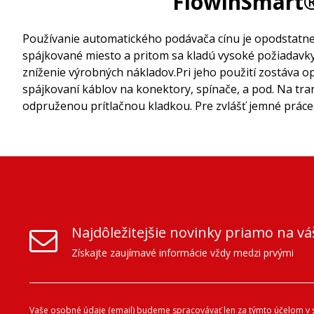
FlowinSmart®
Používanie automatického podávača cínu je opodstatne
spájkované miesto a pritom sa kladú vysoké požiadavky 
zníženie výrobných nákladov.Pri jeho použití zostáva op
spájkovaní káblov na konektory, spínače, a pod. Na tra
odpruženou prítlačnou kladkou. Pre zvlášť jemné práce 
Najdôležitejšie novinky priamo na vá
Získajte zaujímavé informácie vždy medzi prvými
Vaše osobné údaje (email) budeme spracovávať len za týmto účelom v s