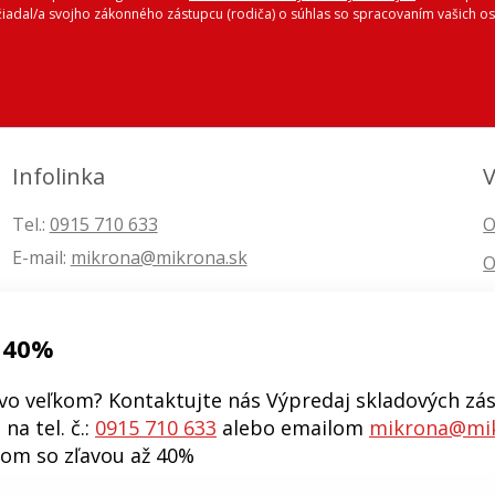
ožiadal/a svojho zákonného zástupcu (rodiča) o súhlas so spracovaním vašich
Infolinka
V
Tel.:
0915 710 633
O
E-mail:
mikrona@mikrona.sk
O
 40%
vo veľkom? Kontaktujte nás Výpredaj skladových zás
na tel. č.:
0915 710 633
alebo emailom
mikrona@mik
kom so zľavou až 40%