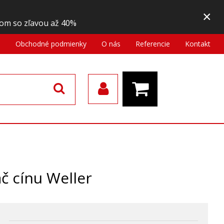
×
om so zľavou až 40%
a
Obchodné podmienky
O nás
Referencie
Kontakt
 cínu Weller