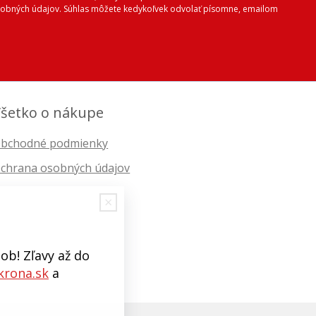
 osobných údajov. Súhlas môžete kedykoľvek odvolať písomne, emailom
šetko o nákupe
bchodné podmienky
chrana osobných údajov
ob! Zľavy až do
rona.sk
a