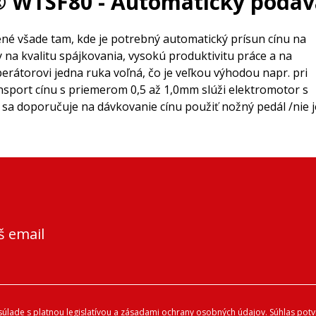
 WTSF80 - Automatický podáva
né všade tam, kde je potrebný automatický prísun cínu na
na kvalitu spájkovania, vysokú produktivitu práce a na
erátorovi jedna ruka voľná, čo je veľkou výhodou napr. pri
nsport cínu s priemerom 0,5 až 1,0mm slúži elektromotor s
sa doporučuje na dávkovanie cínu použiť nožný pedál /nie j
š email
úlade s platnou legislatívou a
zásadami ochrany osobných údajov
. Súhlas pot