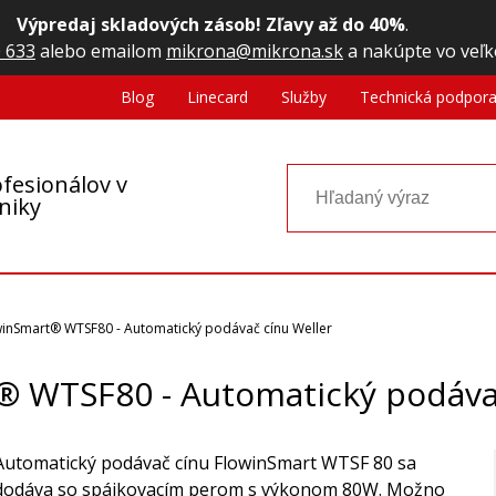
Výpredaj skladových zásob! Zľavy až do 40%
.
 633
alebo emailom
mikrona@mikrona.sk
a nakúpte vo veľk
Blog
Linecard
Služby
Technická podpor
fesionálov v
oniky
winSmart® WTSF80 - Automatický podávač cínu Weller
® WTSF80 - Automatický podávač
Automatický podávač cínu FlowinSmart WTSF 80 sa
dodáva so spájkovacím perom s výkonom 80W. Možno