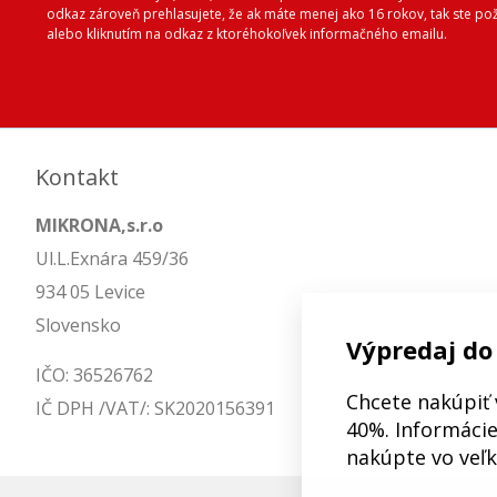
odkaz zároveň prehlasujete, že ak máte menej ako 16 rokov, tak ste p
alebo kliknutím na odkaz z ktoréhokoľvek informačného emailu.
Kontakt
MIKRONA,s.r.o
Ul.L.Exnára 459/36
934 05 Levice
Slovensko
Výpredaj do
IČO: 36526762
Chcete nakúpiť 
IČ DPH /VAT/: SK2020156391
40%. Informácie 
nakúpte vo veľ