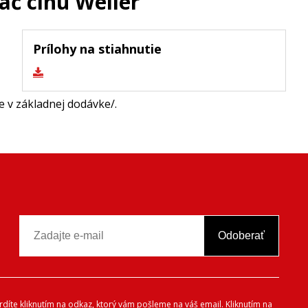
č cínu Weller
Prílohy na stiahnutie
e v základnej dodávke/.
Odoberať
vrdíte kliknutím na odkaz, ktorý vám pošleme na váš email. Kliknutím na