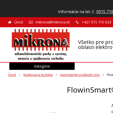
Informácie na tel. č.:
0915 710
Úvod
mikrona@mikrona.sk
+421 915 710 633
Všetko pre pro
oblasti elektr
Kategórie
Úvod
Spájkovacia technika
Automatické podávače cínu
Flo
FlowinSmart