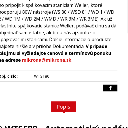
ho pripojiť k spájkovacím staniciam Weller, ktoré
podporujú 80W nástroje (WS 80 / WSD 81 / WD 1 / WD
2 / WD 1M / WD 2M / WMD / WR 3M / WR 3ME). Ak už
vlastníte spájkovacie stanice Weller, podávač cínu sa dá
objednať samostatne, alebo u nás aj spolu so
spájkovacími stanicami. Ďalšie informácie o produkte
nájdete nižšie a v prílohe Dokumentácia.
V prípade
záujmu si vyžiadajte cenovú a termínovú ponuku
na adrese
mikrona@mikrona.sk
bj. čislo:
WTSF80
Popis