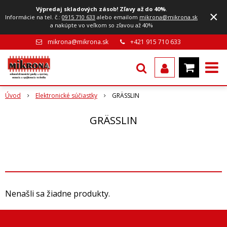
Výpredaj skladových zásob! Zľavy až do 40%
.
×
Informácie na tel. č.:
0915 710 633
alebo emailom
mikrona@mikrona.sk
a nakúpte vo veľkom so zľavou až 40%
mikrona@mikrona.sk
+421 915 710 633
Úvod
Elektronické súčiastky
GRÄSSLIN
GRÄSSLIN
Nenašli sa žiadne produkty.