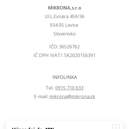
MIKRONA,s.r.o
Ul.L.Exnára 459/36
934 05 Levice
Slovensko
IČO: 36526762
IČ DPH /VAT/: SK2020156391
INFOLINKA
Tel.:
0915 710 633
E-mail:
mikrona@mikrona.sk