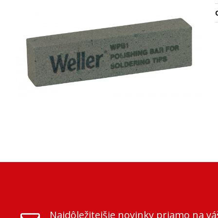
O
Najdôležitejšie novinky priamo na vá