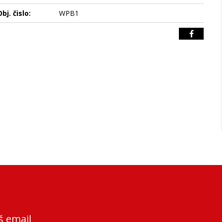
bj. čislo:
WPB1
š email