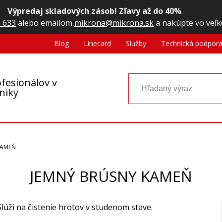
Výpredaj skladových zásob! Zľavy až do 40%
.
 633
alebo emailom
mikrona@mikrona.sk
a nakúpte vo veľk
Blog
Linecard
Služby
Technická podpor
fesionálov v
oniky
KAMEŇ
JEMNÝ BRÚSNY KAMEŇ
Slúži na čistenie hrotov v studenom stave.