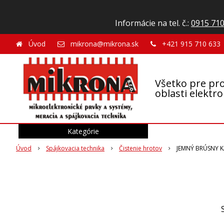
Informácie na tel. č.:
0915 710
Úvod
mikrona@mikrona.sk
+421 915 710 633
Všetko pre pro
oblasti elektr
Kategórie
Úvod
Spájkovacia technika
Čistenie hrotov
JEMNÝ BRÚSNY 