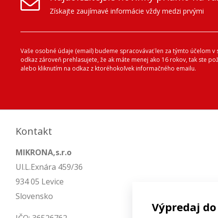
Získajte zaujímavé informácie vždy medzi prvými
Vaše osobné údaje (email) budeme spracovávať len za týmto účelom v s
odkaz zároveň prehlasujete, že ak máte menej ako 16 rokov, tak ste p
alebo kliknutím na odkaz z ktoréhokoľvek informačného emailu.
Kontakt
MIKRONA,s.r.o
Ul.L.Exnára 459/36
934 05 Levice
Slovensko
Výpredaj do