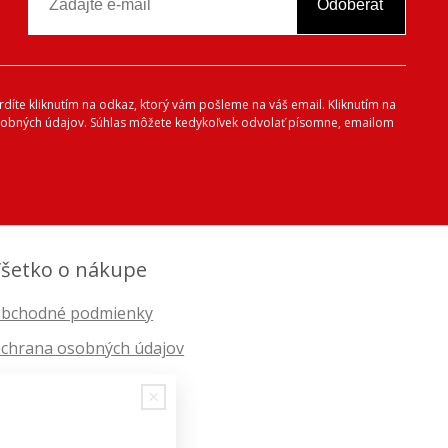
Odoberať
vrdíte kliknutím na odkaz, ktorý vám pošleme na váš email. Kliknutím na
 osobných údajov. Súhlas môžete kedykoľvek odvolať písomne, emailom
šetko o nákupe
bchodné podmienky
chrana osobných údajov