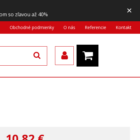
×
om so zľavou až 40%
a
Obchodné podmienky
O nás
Referencie
Kontakt
10,82
€