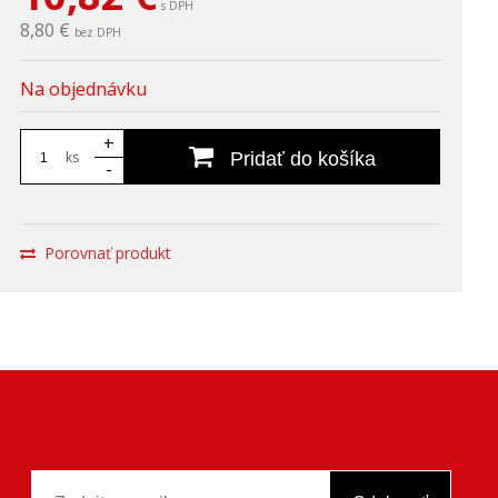
s DPH
8,80 €
bez DPH
Na objednávku
+
ks
Pridať do košíka
-
Porovnať produkt