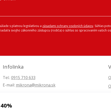
úlade s platnou legislatívou a
zásadami ochrany osobných údajov
. Súhlas pot
ožiadal/a svojho zákonného zástupcu (rodiča) o súhlas so spracovaním vašich
Infolinka
V
Tel.:
0915 710 633
O
E-mail:
mikrona@mikrona.sk
O
 40%