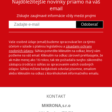
Najdôležitejšie novinky priamo na váš
email
Získajte zaujímavé informácie vždy medzi prvými
Odoberať
Vaše osobné údaje (email) budeme spracovávať len za týmto
účelom v súlade s platnou legislatívou a
zásadami ochrany
osobných údajov
. Súhlas potvrdíte kliknutím na odkaz, ktorý vám
pošleme na váš email. Kliknutím na odkaz zároveň prehlasujete, že
ak máte menej ako 16 rokov, tak ste požiadal/a svojho zákonného
zástupcu (rodiča) o súhlas so spracovaním vašich osobných
údajov. Súhlas môžete kedykoľvek odvolať písomne, emailom
alebo kliknutím na odkaz z ktoréhokoľvek informačného emailu.
KONTAKT
MIKRONA,s.r.o