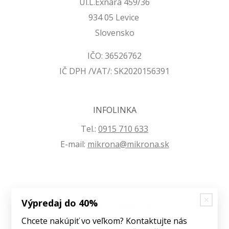
Ul.L.Exnára 459/36
934 05 Levice
Slovensko
IČO: 36526762
IČ DPH /VAT/: SK2020156391
INFOLINKA
Tel.:
0915 710 633
E-mail:
mikrona@mikrona.sk
Výpredaj do 40%
VŠETKO O NÁKUPE
Chcete nakúpiť vo veľkom? Kontaktujte nás
Obchodné podmienky