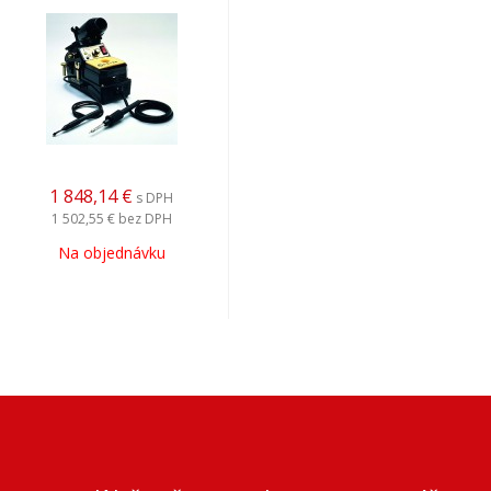
1 848,14
€
s DPH
1 502,55 €
bez DPH
Na objednávku