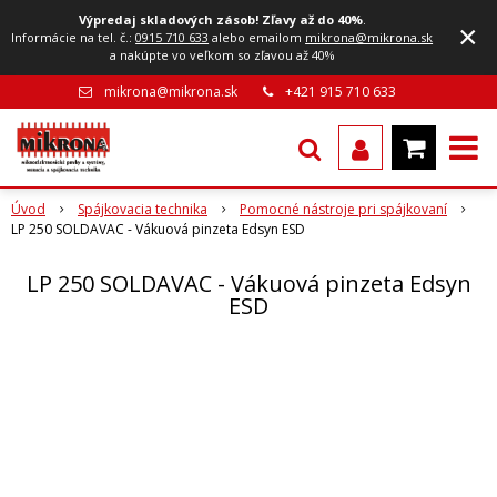
Výpredaj skladových zásob! Zľavy až do 40%
.
×
Informácie na tel. č.:
0915 710 633
alebo emailom
mikrona@mikrona.sk
a nakúpte vo veľkom so zľavou až 40%
mikrona@mikrona.sk
+421 915 710 633
Úvod
Spájkovacia technika
Pomocné nástroje pri spájkovaní
LP 250 SOLDAVAC - Vákuová pinzeta Edsyn ESD
LP 250 SOLDAVAC - Vákuová pinzeta Edsyn
ESD