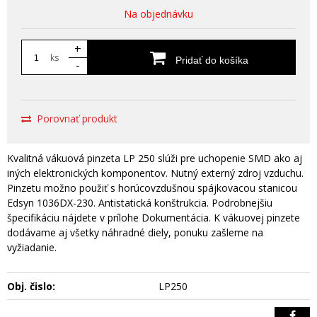
Na objednávku
+
ks
Pridať do košíka
-
Porovnať produkt
Kvalitná vákuová pinzeta LP 250 slúži pre uchopenie SMD ako aj
iných elektronických komponentov. Nutný externý zdroj vzduchu.
Pinzetu možno použiť s horúcovzdušnou spájkovacou stanicou
Edsyn 1036DX-230. Antistatická konštrukcia. Podrobnejšiu
špecifikáciu nájdete v prílohe Dokumentácia. K vákuovej pinzete
dodávame aj všetky náhradné diely, ponuku zašleme na
vyžiadanie.
Obj. čislo:
LP250