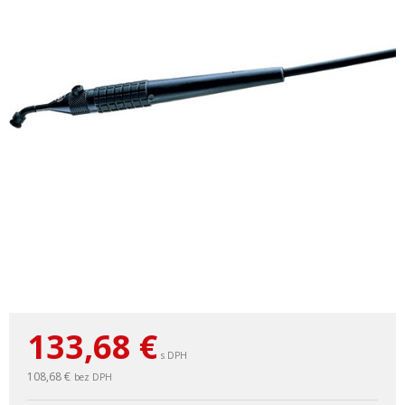
133,68
€
s DPH
108,68 €
bez DPH