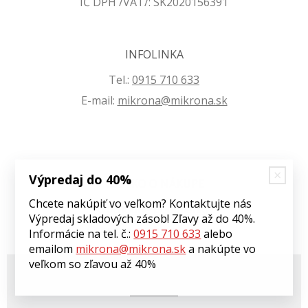
IČ DPH /VAT/: SK2020156391
INFOLINKA
Tel.:
0915 710 633
E-mail:
mikrona@mikrona.sk
Výpredaj do 40%
VŠETKO O NÁKUPE
Chcete nakúpiť vo veľkom? Kontaktujte nás
Obchodné podmienky
Výpredaj skladových zásob! Zľavy až do 40%.
Ochrana osobných údajov
Informácie na tel. č.:
0915 710 633
alebo
emailom
mikrona@mikrona.sk
a nakúpte vo
veľkom so zľavou až 40%
© 2026 Môj eshop •
tvorba eshopu cez UNIobchod
,
webhosting
spoločnosti
WEBYGROUP