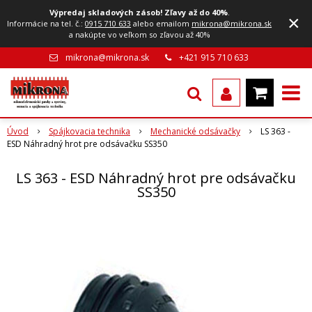
Výpredaj skladových zásob! Zľavy až do 40%
.
×
Informácie na tel. č.:
0915 710 633
alebo emailom
mikrona@mikrona.sk
a nakúpte vo veľkom so zľavou až 40%
mikrona@mikrona.sk
+421 915 710 633
Úvod
Spájkovacia technika
Mechanické odsávačky
LS 363 -
ESD Náhradný hrot pre odsávačku SS350
LS 363 - ESD Náhradný hrot pre odsávačku
SS350