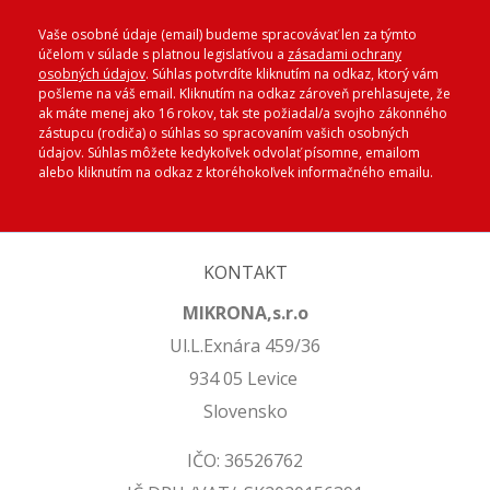
Vaše osobné údaje (email) budeme spracovávať len za týmto
účelom v súlade s platnou legislatívou a
zásadami ochrany
osobných údajov
. Súhlas potvrdíte kliknutím na odkaz, ktorý vám
pošleme na váš email. Kliknutím na odkaz zároveň prehlasujete, že
ak máte menej ako 16 rokov, tak ste požiadal/a svojho zákonného
zástupcu (rodiča) o súhlas so spracovaním vašich osobných
údajov. Súhlas môžete kedykoľvek odvolať písomne, emailom
alebo kliknutím na odkaz z ktoréhokoľvek informačného emailu.
KONTAKT
MIKRONA,s.r.o
Ul.L.Exnára 459/36
934 05 Levice
Slovensko
IČO: 36526762