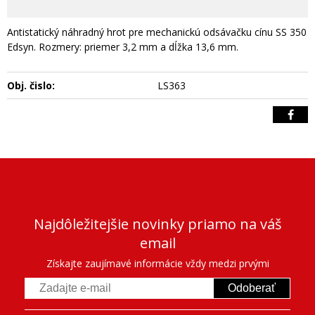
Antistatický náhradný hrot pre mechanickú odsávačku cínu SS 350
Edsyn. Rozmery: priemer 3,2 mm a dĺžka 13,6 mm.
Obj. čislo:
LS363
Najdôležitejšie novinky priamo na váš
email
Získajte zaujímavé informácie vždy medzi prvými
Odoberať