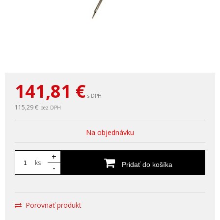
141,81
€
s DPH
115,29 €
bez DPH
Na objednávku
+
ks
Pridať do košíka
-
Porovnať produkt