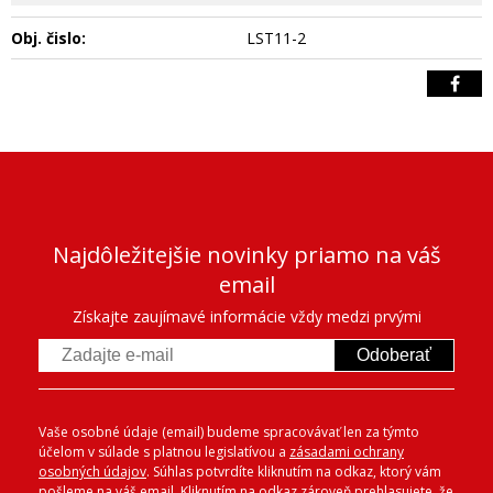
Obj. čislo:
LST11-2
Najdôležitejšie novinky priamo na váš
email
Získajte zaujímavé informácie vždy medzi prvými
Odoberať
Vaše osobné údaje (email) budeme spracovávať len za týmto
účelom v súlade s platnou legislatívou a
zásadami ochrany
osobných údajov
. Súhlas potvrdíte kliknutím na odkaz, ktorý vám
pošleme na váš email. Kliknutím na odkaz zároveň prehlasujete, že