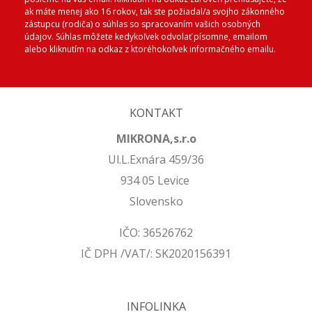
ak máte menej ako 16 rokov, tak ste požiadal/a svojho zákonného
zástupcu (rodiča) o súhlas so spracovaním vašich osobných
údajov. Súhlas môžete kedykoľvek odvolať písomne, emailom
alebo kliknutím na odkaz z ktoréhokoľvek informačného emailu.
KONTAKT
MIKRONA,s.r.o
Ul.L.Exnára 459/36
934 05 Levice
Slovensko
IČO: 36526762
IČ DPH /VAT/: SK2020156391
INFOLINKA