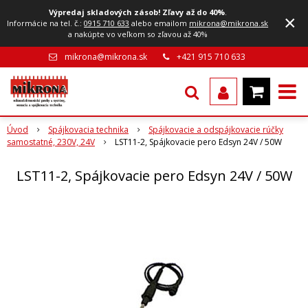
Výpredaj skladových zásob! Zľavy až do 40%
.
×
Informácie na tel. č.:
0915 710 633
alebo emailom
mikrona@mikrona.sk
a nakúpte vo veľkom so zľavou až 40%
mikrona@mikrona.sk
+421 915 710 633
Úvod
Spájkovacia technika
Spájkovacie a odspájkovacie rúčky
samostatné, 230V, 24V
LST11-2, Spájkovacie pero Edsyn 24V / 50W
LST11-2, Spájkovacie pero Edsyn 24V / 50W