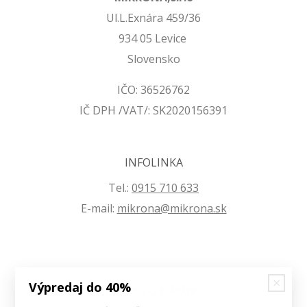
Ul.L.Exnára 459/36
934 05 Levice
Slovensko
IČO: 36526762
IČ DPH /VAT/: SK2020156391
INFOLINKA
Tel.:
0915 710 633
E-mail:
mikrona@mikrona.sk
Výpredaj do 40%
VŠETKO O NÁKUPE