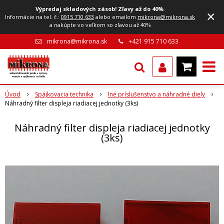
Výpredaj skladových zásob! Zľavy až do 40%
.
×
Informácie na tel. č.:
0915 710 633
alebo emailom
mikrona@mikrona.sk
a nakúpte vo veľkom so zľavou až 40%
mikrona@mikrona.sk
+421 915 710 633
Úvod
Spájkovacia technika
Iné príslušenstvo a náhradné diely
Náhradný filter displeja riadiacej jednotky (3ks)
Náhradný filter displeja riadiacej jednotky
(3ks)