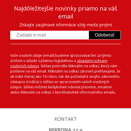
Najdôležitejšie novinky priamo na váš
email
Získajte zaujímavé informácie vždy medzi prvými
Odoberať
Vaše osobné údaje (email) budeme spracovávať len za týmto
účelom v súlade s platnou legislatívou a
zásadami ochrany
osobných údajov
. Súhlas potvrdíte kliknutím na odkaz, ktorý vám
pošleme na váš email. Kliknutím na odkaz zároveň prehlasujete, že
ak máte menej ako 16 rokov, tak ste požiadal/a svojho zákonného
zástupcu (rodiča) o súhlas so spracovaním vašich osobných
údajov. Súhlas môžete kedykoľvek odvolať písomne, emailom
alebo kliknutím na odkaz z ktoréhokoľvek informačného emailu.
KONTAKT
MIKRONA,s.r.o