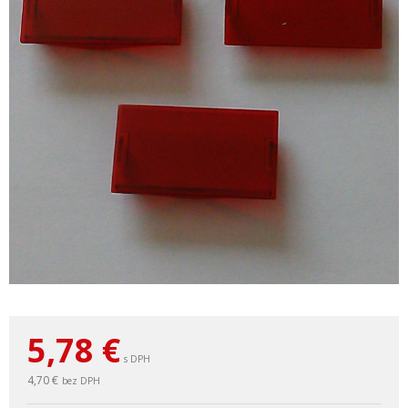
5,78
€
s DPH
4,70 €
bez DPH