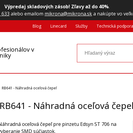
Výpredaj skladových zásob! Zľavy až do 40%
.
 633
alebo emailom
mikrona@mikrona.sk
a nakúpte vo veľk
Blog
Linecard
Služby
Technická podpor
fesionálov v
oniky
RB641 - Náhradná oceľová čepeľ
RB641 - Náhradná oceľová čepe
Náhradná oceľová čepeľ pre pinzetu Edsyn ST 706 na
vyberanie SMD súčiastok.