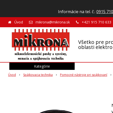
Informácie na tel. č.:
0915 710
Úvod
mikrona@mikrona.sk
+421 915 710 633
Všetko pre pro
oblasti elektr
Kategórie
Úvod
Spájkovacia technika
Pomocné nástroje pri spájkovaní