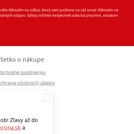
vrdíte kliknutím na odkaz, ktorý vám pošleme na váš email. Kliknutím na
 osobných údajov. Súhlas môžete kedykoľvek odvolať písomne, emailom
šetko o nákupe
bchodné podmienky
chrana osobných údajov
ob! Zľavy až do
rona.sk
a