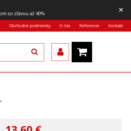
×
om so zľavou až 40%
a
Obchodné podmienky
O nás
Referencie
Kontakt
ľ
13,60
€