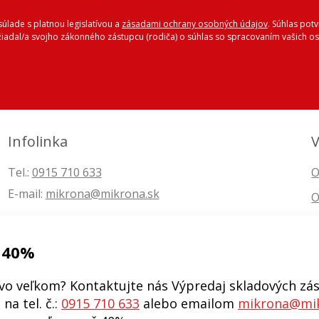
úlade s platnou legislatívou a
zásadami ochrany osobných údajov
. Súhlas pot
ožiadal/a svojho zákonného zástupcu (rodiča) o súhlas so spracovaním vašich
Infolinka
V
Tel.:
0915 710 633
O
E-mail:
mikrona@mikrona.sk
O
 40%
vo veľkom? Kontaktujte nás Výpredaj skladových zás
na tel. č.:
0915 710 633
alebo emailom
mikrona@mik