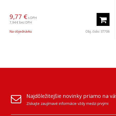
9,77
€
s DPH
7,94 €
bez DPH
Na objednávku
Obj. čislo:
ST706
Najdôležitejšie novinky priamo na vá
Získajte zaujímavé informácie vždy medzi prvými