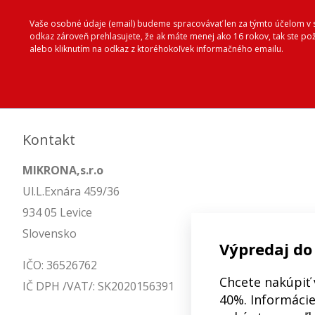
Vaše osobné údaje (email) budeme spracovávať len za týmto účelom v s
odkaz zároveň prehlasujete, že ak máte menej ako 16 rokov, tak ste p
alebo kliknutím na odkaz z ktoréhokoľvek informačného emailu.
Kontakt
MIKRONA,s.r.o
Ul.L.Exnára 459/36
934 05 Levice
Slovensko
Výpredaj do
IČO: 36526762
Chcete nakúpiť 
IČ DPH /VAT/: SK2020156391
40%. Informácie 