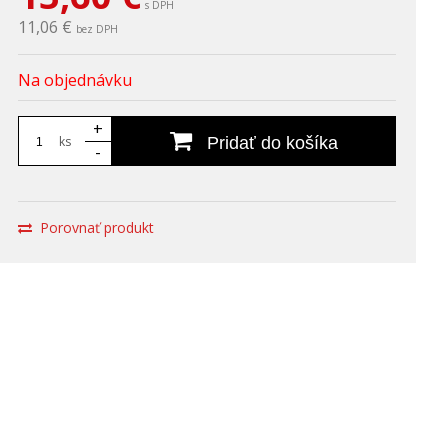
s DPH
11,06 €
bez DPH
Na objednávku
+
ks
Pridať do košíka
-
Porovnať produkt