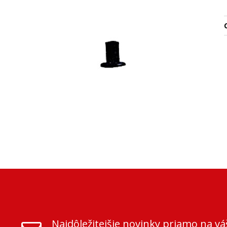
O
Najdôležitejšie novinky priamo na vá