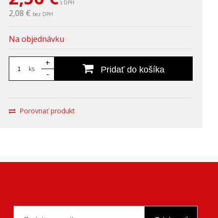
s DPH
2,08 €
bez DPH
Na objednávku
+
ks
Pridať do košíka
-
Porovnať produkt