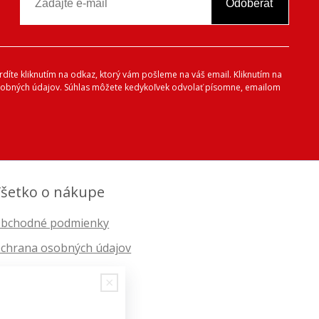
Odoberať
vrdíte kliknutím na odkaz, ktorý vám pošleme na váš email. Kliknutím na
 osobných údajov. Súhlas môžete kedykoľvek odvolať písomne, emailom
šetko o nákupe
bchodné podmienky
chrana osobných údajov