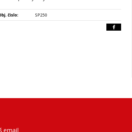
bj. čislo:
SP250
š email