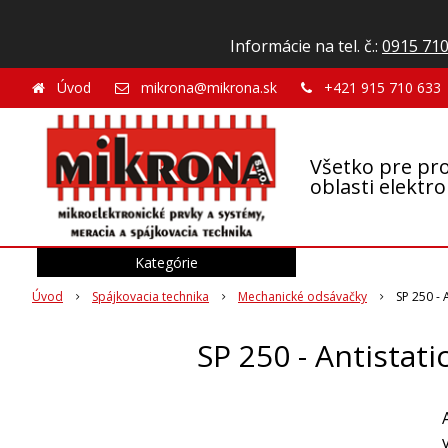
Informácie na tel. č.:
0915 710
Úvod
mikrona@mikrona.sk
+421 915 710 633
Všetko pre pro
oblasti elektr
Kategórie
Úvod
Spájkovacia technika
Mechanické odsávačky
SP 250 - 
SP 250 - Antistat