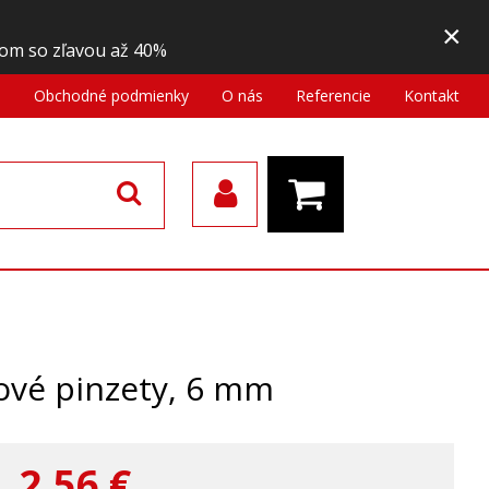
×
om so zľavou až 40%
a
Obchodné podmienky
O nás
Referencie
Kontakt
uové pinzety, 6 mm
2,56
€