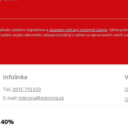
úlade s platnou legislatívou a
zásadami ochrany osobných údajov
. Súhlas pot
ožiadal/a svojho zákonného zástupcu (rodiča) o súhlas so spracovaním vašich
Infolinka
V
Tel.:
0915 710 633
O
E-mail:
mikrona@mikrona.sk
O
 40%