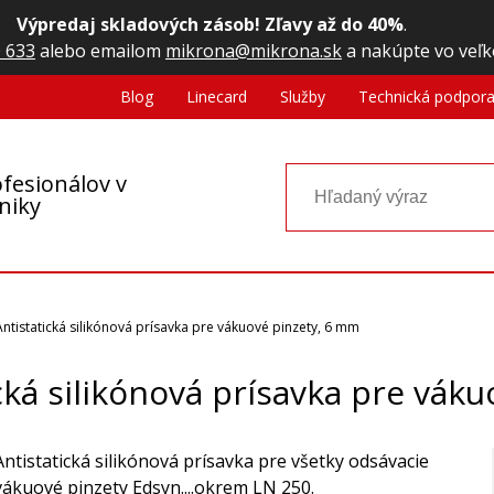
Výpredaj skladových zásob! Zľavy až do 40%
.
 633
alebo emailom
mikrona@mikrona.sk
a nakúpte vo veľk
Blog
Linecard
Služby
Technická podpor
fesionálov v
oniky
Antistatická silikónová prísavka pre vákuové pinzety, 6 mm
ická silikónová prísavka pre vák
Antistatická silikónová prísavka pre všetky odsávacie
vákuové pinzety Edsyn....okrem LN 250.