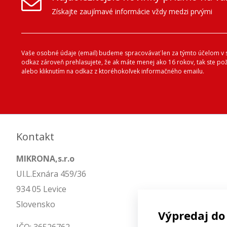
Získajte zaujímavé informácie vždy medzi prvými
Vaše osobné údaje (email) budeme spracovávať len za týmto účelom v s
odkaz zároveň prehlasujete, že ak máte menej ako 16 rokov, tak ste p
alebo kliknutím na odkaz z ktoréhokoľvek informačného emailu.
Kontakt
MIKRONA,s.r.o
Ul.L.Exnára 459/36
934 05 Levice
Slovensko
Výpredaj do