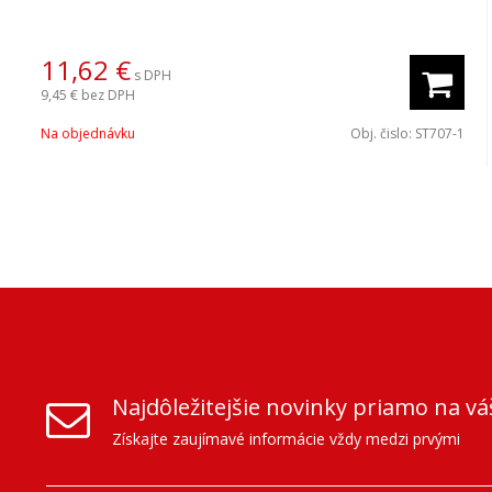
11,62
€
s DPH
9,45 €
bez DPH
Na objednávku
Obj. čislo:
ST707-1
Najdôležitejšie novinky priamo na vá
Získajte zaujímavé informácie vždy medzi prvými