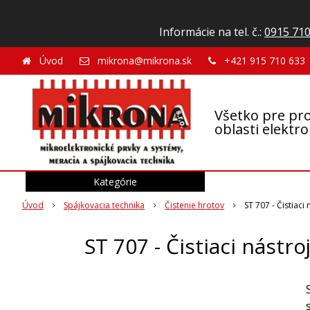
Informácie na tel. č.:
0915 710
Úvod
mikrona@mikrona.sk
+421 915 710 633
Všetko pre pro
oblasti elektr
Kategórie
Úvod
Spájkovacia technika
Čistenie hrotov
ST 707 - Čistiac
ST 707 - Čistiaci nástr