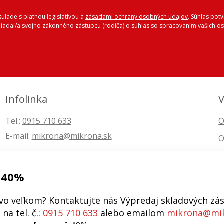
úlade s platnou legislatívou a
zásadami ochrany osobných údajov
. Súhlas pot
ožiadal/a svojho zákonného zástupcu (rodiča) o súhlas so spracovaním vašich
Infolinka
V
Tel.:
0915 710 633
O
E-mail:
mikrona@mikrona.sk
O
 40%
vo veľkom? Kontaktujte nás Výpredaj skladových zás
na tel. č.:
0915 710 633
alebo emailom
mikrona@mik