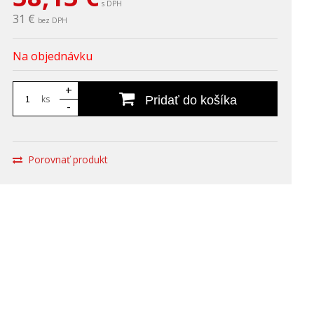
s DPH
31 €
bez DPH
Na objednávku
+
ks
Pridať do košíka
-
Porovnať produkt