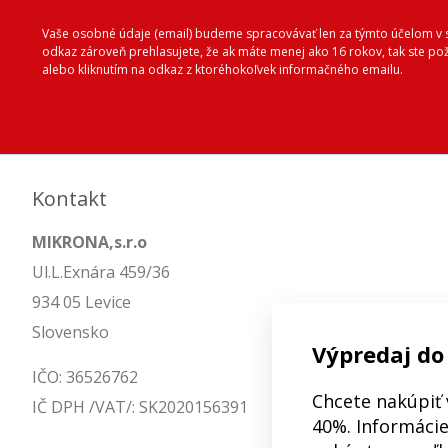
Vaše osobné údaje (email) budeme spracovávať len za týmto účelom v s
odkaz zároveň prehlasujete, že ak máte menej ako 16 rokov, tak ste p
alebo kliknutím na odkaz z ktoréhokoľvek informačného emailu.
Kontakt
MIKRONA,s.r.o
Ul.L.Exnára 459/36
934 05 Levice
Slovensko
Výpredaj do
IČO: 36526762
Chcete nakúpiť 
IČ DPH /VAT/: SK2020156391
40%. Informácie 