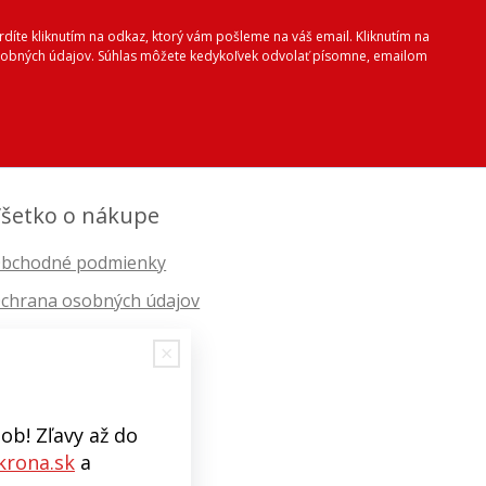
vrdíte kliknutím na odkaz, ktorý vám pošleme na váš email. Kliknutím na
 osobných údajov. Súhlas môžete kedykoľvek odvolať písomne, emailom
šetko o nákupe
bchodné podmienky
chrana osobných údajov
ob! Zľavy až do
rona.sk
a