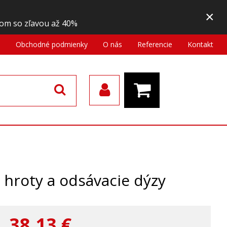
×
om so zľavou až 40%
a
Obchodné podmienky
O nás
Referencie
Kontakt
e hroty a odsávacie dýzy
38,13
€