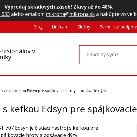
Výpredaj skladových zásob! Zľavy až do 40%
.
 633
alebo emailom
mikrona@mikrona.sk
a nakúpte vo veľk
Blog
Linecard
Služby
Technická podpor
fesionálov v
oniky
i nástroj s kefkou Edsyn pre spájkovacie hroty a odsávacie dýzy
oj s kefkou Edsyn pre spájkovaci
ST 707 Edsyn je čistiaci nástroj s kefkou pre
spájkovacie hroty a odsávacie dýzy.