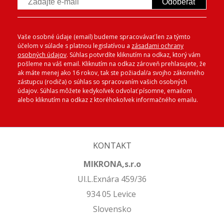
Odoberať
Vaše osobné údaje (email) budeme spracovávať len za týmto
účelom v súlade s platnou legislatívou a
zásadami ochrany
osobných údajov
. Súhlas potvrdíte kliknutím na odkaz, ktorý vám
pošleme na váš email. Kliknutím na odkaz zároveň prehlasujete, že
ak máte menej ako 16 rokov, tak ste požiadal/a svojho zákonného
zástupcu (rodiča) o súhlas so spracovaním vašich osobných
údajov. Súhlas môžete kedykoľvek odvolať písomne, emailom
alebo kliknutím na odkaz z ktoréhokoľvek informačného emailu.
KONTAKT
MIKRONA,s.r.o
Ul.L.Exnára 459/36
934 05 Levice
Slovensko