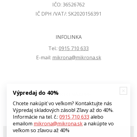
IČO: 36526762
IČ DPH /VAT/: SK2020156391
INFOLINKA
Tel.:
0915 710 633
E-mail:
mikrona@mikrona.sk
Výpredaj do 40%
VŠETKO O NÁKUPE
Chcete nakúpiť vo veľkom? Kontaktujte nás
Obchodné podmienky
Výpredaj skladových zásob! Zľavy až do 40%.
Ochrana osobných údajov
Informácie na tel. č.:
0915 710 633
alebo
emailom
mikrona@mikrona.sk
a nakúpte vo
veľkom so zľavou až 40%
© 2026 Môj eshop •
tvorba eshopu cez UNIobchod
,
webhosting
spoločnosti