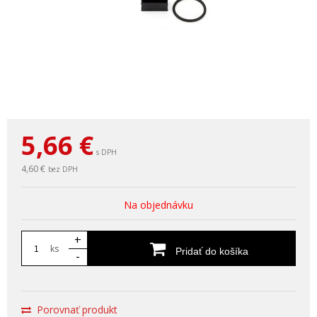
5,66
€
s DPH
4,60 €
bez DPH
Na objednávku
+
ks
Pridať do košíka
-
Porovnať produkt