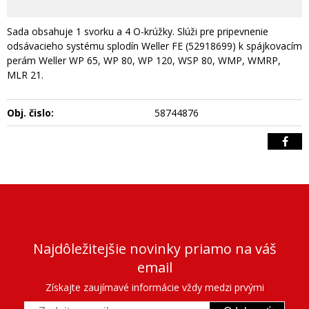
Sada obsahuje 1 svorku a 4 O-krúžky. Slúži pre pripevnenie
odsávacieho systému splodín Weller FE (52918699) k spájkovacím
perám Weller WP 65, WP 80, WP 120, WSP 80, WMP, WMRP,
MLR 21.
Obj. čislo:
58744876
Najdôležitejšie novinky priamo na váš
email
Získajte zaujímavé informácie vždy medzi prvými