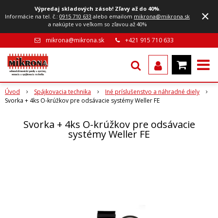
Výpredaj skladových zásob! Zľavy až do 40%
.
×
Informácie na tel. č.:
0915 710 633
alebo emailom
mikrona@mikrona.sk
a nakúpte vo veľkom so zľavou až 40%
mikrona@mikrona.sk
+421 915 710 633
Úvod
Spájkovacia technika
Iné príslušenstvo a náhradné diely
Svorka + 4ks O-krúžkov pre odsávacie systémy Weller FE
Svorka + 4ks O-krúžkov pre odsávacie
systémy Weller FE