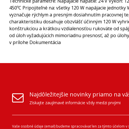
Technické parametre: Napájacie napätie: 24 V Výkon: 120
450ºC Pripojiteľné na: všetky 120 W napájacie jednot
vyznačuje rýchlym a presným dosiahnutím pracovnej te
charakteristiku dosahuje obzvlášť účinným 120 W vyhrie
konštrukciou a krátkou vzdialenosťou rukoväte od spáj
od úloh vyžadujúcich mimoriadnu presnosť, až po úlohy
v prílohe Dokumentácia
Najdôležitejšie novinky priamo na vá
Získajte zaujímavé informácie vždy medzi prvými
Vaše osobné údaje (email) budeme spracovávať len za týmto účelom v s