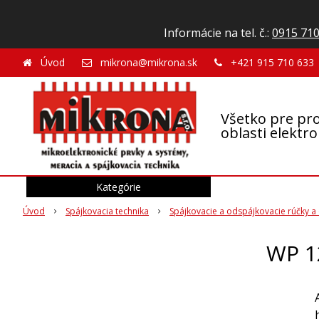
Informácie na tel. č.:
0915 710
Úvod
mikrona@mikrona.sk
+421 915 710 633
Všetko pre pro
oblasti elektr
Kategórie
Úvod
Spájkovacia technika
Spájkovacie a odspájkovacie rúčky a 
WP 1