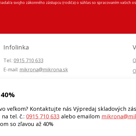
ožiadal/a svojho zákonného zástupcu (rodiča) o súhlas so spracovaním vašich
Infolinka
V
Tel.:
0915 710 633
O
E-mail:
mikrona@mikrona.sk
O
 40%
vo veľkom? Kontaktujte nás Výpredaj skladových zás
na tel. č.:
0915 710 633
alebo emailom
mikrona@mik
kom so zľavou až 40%