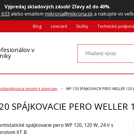
Výpredaj skladových zásob! Zľavy až do 40%
.
 633
alebo emailom
mikrona@mikrona.sk
a nakúpte vo veľk
Blog
Linecard
Služby
Technická podpor
fesionálov v
oniky
odspájkovacie pinzety k staniciam
WP 120 SPÁJKOVACIE PERO WELLER 120
20 SPÁJKOVACIE PERO WELLER 
Antistatické spájkovacie pero WP 120, 120 W, 24 V s
hrotom XT B