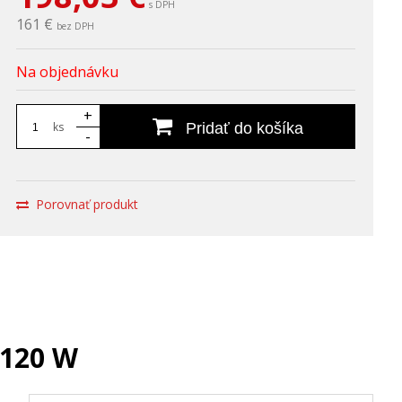
s DPH
161 €
bez DPH
Na objednávku
+
ks
Pridať do košíka
-
Porovnať produkt
 120 W