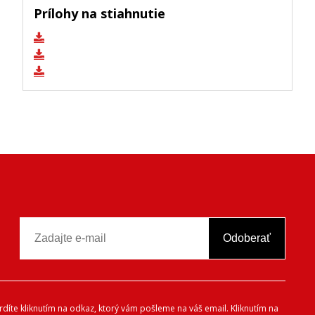
Prílohy na stiahnutie
Odoberať
vrdíte kliknutím na odkaz, ktorý vám pošleme na váš email. Kliknutím na