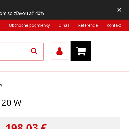
×
om so zľavou až 40%
a
Obchodné podmienky
O nás
Referencie
Kontakt
 W
120 W
198,03
€