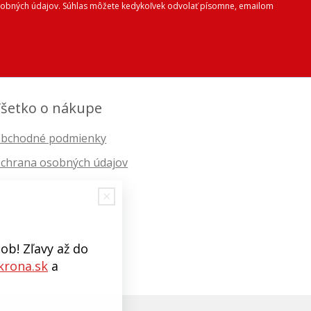
 osobných údajov. Súhlas môžete kedykoľvek odvolať písomne, emailom
šetko o nákupe
bchodné podmienky
chrana osobných údajov
ob! Zľavy až do
rona.sk
a