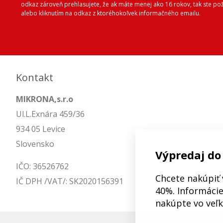
odkaz zároveň prehlasujete, že ak máte menej ako 16 rokov, tak ste p
alebo kliknutím na odkaz z ktoréhokoľvek informačného emailu.
Kontakt
MIKRONA,s.r.o
Ul.L.Exnára 459/36
934 05 Levice
Slovensko
Výpredaj do
IČO: 36526762
Chcete nakúpiť 
IČ DPH /VAT/: SK2020156391
40%. Informácie 
nakúpte vo veľ