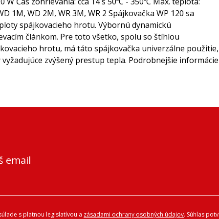
 W Čas zohrievania: cca 14 s 50ºC - 350ºC Max. teplota:
ky WD 1M, WD 2M, WR 3M, WR 2 Spájkovačka WP 120 sa
ploty spájkovacieho hrotu. Výbornú dynamickú
vacím článkom. Pre toto všetko, spolu so štíhlou
kovacieho hrotu, má táto spájkovačka univerzálne použitie,
 vyžadujúce zvýšený prestup tepla. Podrobnejšie informácie
š email
úlade s platnou legislatívou a
zásadami ochrany osobných údajov
. Súhlas pot