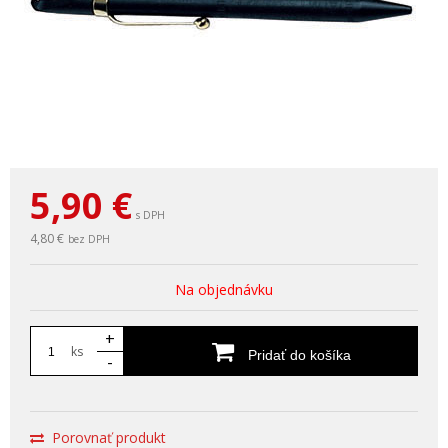
5,90
€
s DPH
4,80 €
bez DPH
Na objednávku
+
ks
Pridať do košíka
-
Porovnať produkt