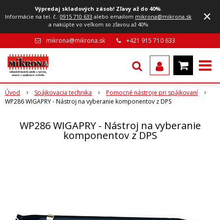
Výpredaj skladových zásob! Zľavy až do 40%
.
×
Informácie na tel. č.:
0915 710 633
alebo emailom
mikrona@mikrona.sk
a nakúpte vo veľkom so zľavou až 40%
mikrona@mikrona.sk
+421 915 710 633
Úvod
Spájkovacia technika
Pomocné nástroje pri spájkovaní
WP286 WIGAPRY - Nástroj na vyberanie komponentov z DPS
WP286 WIGAPRY - Nástroj na vyberanie
komponentov z DPS