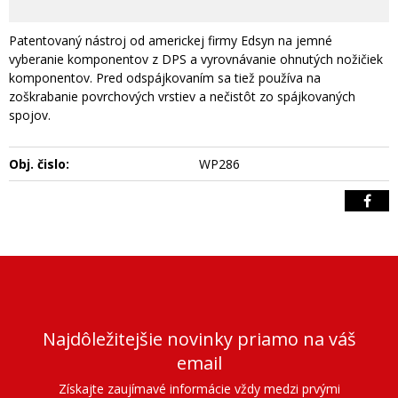
Patentovaný nástroj od americkej firmy Edsyn na jemné
vyberanie komponentov z DPS a vyrovnávanie ohnutých nožičiek
komponentov. Pred odspájkovaním sa tiež používa na
zoškrabanie povrchových vrstiev a nečistôt zo spájkovaných
spojov.
Obj. čislo:
WP286
Najdôležitejšie novinky priamo na váš
email
Získajte zaujímavé informácie vždy medzi prvými