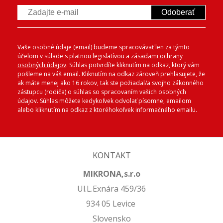
Odoberať
Vaše osobné údaje (email) budeme spracovávať len za týmto
účelom v súlade s platnou legislatívou a
zásadami ochrany
osobných údajov
. Súhlas potvrdíte kliknutím na odkaz, ktorý vám
pošleme na váš email. Kliknutím na odkaz zároveň prehlasujete, že
ak máte menej ako 16 rokov, tak ste požiadal/a svojho zákonného
zástupcu (rodiča) o súhlas so spracovaním vašich osobných
údajov. Súhlas môžete kedykoľvek odvolať písomne, emailom
alebo kliknutím na odkaz z ktoréhokoľvek informačného emailu.
KONTAKT
MIKRONA,s.r.o
Ul.L.Exnára 459/36
934 05 Levice
Slovensko