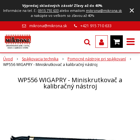
Výpredaj skladových zásob! Zľavy až do 40%
.
×
Informácie na tel. č.:
0915 710 633
alebo emailom
mikrona@mikrona.sk
a nakúpte vo veľkom so zľavou až 40%
mikrona@mikrona.sk
+421 915 710 633
Úvod
Spájkovacia technika
Pomocné nástroje pri spájkovaní
WP556 WIGAPRY - Miniskrutkovač a kalibračný nástroj
WP556 WIGAPRY - Miniskrutkovač a
kalibračný nástroj