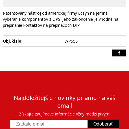
Patentovaný nástroj od americkej firmy Edsyn na jemné
vyberanie komponentov z DPS. Jeho zakončenie je vhodné na
prepínanie kontaktov na prepínačoch DIP.
Obj. čislo:
WP556
Najdôležitejšie novinky priamo na váš
email
Získajte zaujímavé informácie vždy medzi prvými
Odoberať