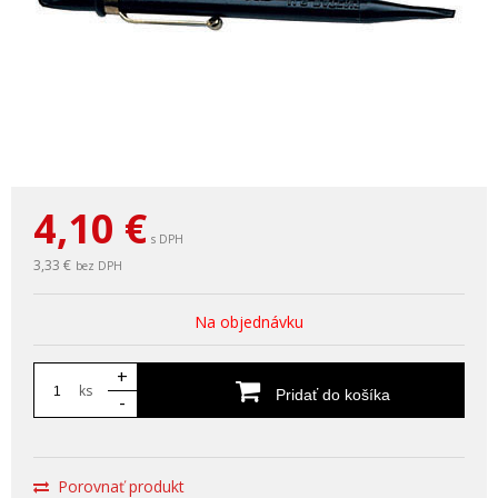
4,10
€
s DPH
3,33 €
bez DPH
Na objednávku
+
ks
Pridať do košíka
-
Porovnať produkt