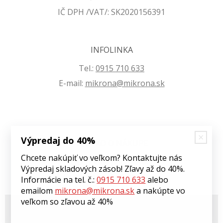
IČ DPH /VAT/: SK2020156391
INFOLINKA
Tel.:
0915 710 633
E-mail:
mikrona@mikrona.sk
Výpredaj do 40%
VŠETKO O NÁKUPE
Chcete nakúpiť vo veľkom? Kontaktujte nás
Obchodné podmienky
Výpredaj skladových zásob! Zľavy až do 40%.
Ochrana osobných údajov
Informácie na tel. č.:
0915 710 633
alebo
emailom
mikrona@mikrona.sk
a nakúpte vo
veľkom so zľavou až 40%
© 2026 Môj eshop •
tvorba eshopu cez UNIobchod
,
webhosting
spoločnosti
WEBYGROUP