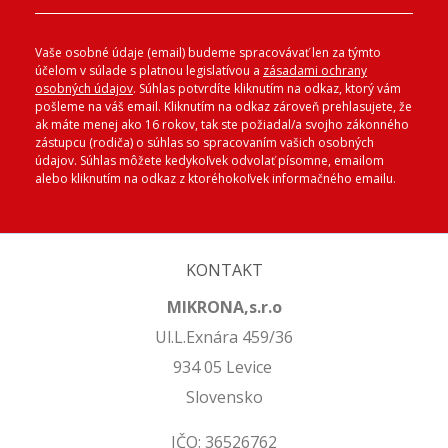
Vaše osobné údaje (email) budeme spracovávať len za týmto
účelom v súlade s platnou legislatívou a
zásadami ochrany
osobných údajov
. Súhlas potvrdíte kliknutím na odkaz, ktorý vám
pošleme na váš email. Kliknutím na odkaz zároveň prehlasujete, že
ak máte menej ako 16 rokov, tak ste požiadal/a svojho zákonného
zástupcu (rodiča) o súhlas so spracovaním vašich osobných
údajov. Súhlas môžete kedykoľvek odvolať písomne, emailom
alebo kliknutím na odkaz z ktoréhokoľvek informačného emailu.
KONTAKT
MIKRONA,s.r.o
Ul.L.Exnára 459/36
934 05 Levice
Slovensko
IČO: 36526762