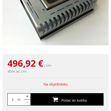
496,92
€
s DPH
404 €
bez DPH
Na objednávku
+
ks
Pridať do košíka
-