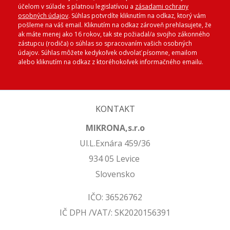
účelom v súlade s platnou legislatívou a
zásadami ochrany
osobných údajov
. Súhlas potvrdíte kliknutím na odkaz, ktorý vám
pošleme na váš email. Kliknutím na odkaz zároveň prehlasujete, že
ak máte menej ako 16 rokov, tak ste požiadal/a svojho zákonného
zástupcu (rodiča) o súhlas so spracovaním vašich osobných
údajov. Súhlas môžete kedykoľvek odvolať písomne, emailom
alebo kliknutím na odkaz z ktoréhokoľvek informačného emailu.
KONTAKT
MIKRONA,s.r.o
Ul.L.Exnára 459/36
934 05 Levice
Slovensko
IČO: 36526762
IČ DPH /VAT/: SK2020156391