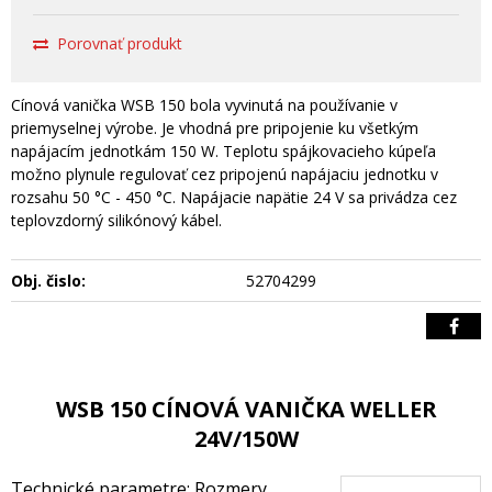
Porovnať produkt
Cínová vanička WSB 150 bola vyvinutá na používanie v
priemyselnej výrobe. Je vhodná pre pripojenie ku všetkým
napájacím jednotkám 150 W. Teplotu spájkovacieho kúpeľa
možno plynule regulovať cez pripojenú napájaciu jednotku v
rozsahu 50 °C - 450 °C. Napájacie napätie 24 V sa privádza cez
teplovzdorný silikónový kábel.
Obj. čislo:
52704299
WSB 150 CÍNOVÁ VANIČKA WELLER
24V/150W
Technické parametre: Rozmery