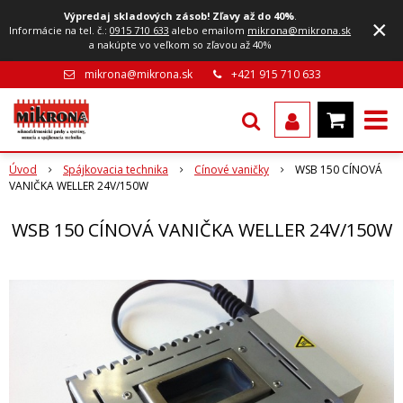
Výpredaj skladových zásob! Zľavy až do 40%
.
×
Informácie na tel. č.:
0915 710 633
alebo emailom
mikrona@mikrona.sk
a nakúpte vo veľkom so zľavou až 40%
mikrona@mikrona.sk
+421 915 710 633
Úvod
Spájkovacia technika
Cínové vaničky
WSB 150 CÍNOVÁ
VANIČKA WELLER 24V/150W
WSB 150 CÍNOVÁ VANIČKA WELLER 24V/150W