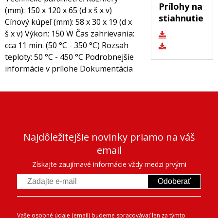
Prílohy na
(mm): 150 x 120 x 65 (d x š x v)
stiahnutie
Cínový kúpeľ (mm): 58 x 30 x 19 (d x
š x v) Výkon: 150 W Čas zahrievania:
cca 11 min. (50 °C - 350 °C) Rozsah
teploty: 50 °C - 450 °C Podrobnejšie
informácie v prílohe Dokumentácia
Najdôležitejšie novinky priamo na váš
email
Získajte zaujímavé informácie vždy medzi prvými
Odoberať
Vaše osobné údaje (email) budeme spracovávať len za týmto