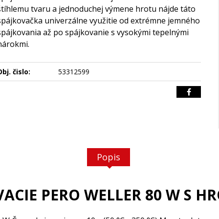
štíhlemu tvaru a jednoduchej výmene hrotu nájde táto
spájkovačka univerzálne využitie od extrémne jemného
spájkovania až po spájkovanie s vysokými tepelnými
nárokmi.
bj. čislo:
53312599
Popis
OVACIE PERO WELLER 80 W S 