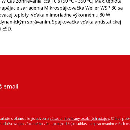
 Čas zohrievania: cca 10 s (50 °C - 350 °C) Max. teplota:
W napájacie zariadenia Mikrospájkovačka Weller WSP 80 sa
ovacej teploty. Vďaka mimoriadne výkonnému 80 W
, dynamickým správaním. Spájkovačka vďaka antistatickej
i ESD.
š email
úlade s platnou legislatívou a
zásadami ochrany osobných údajov
. Súhlas pot
ožiadal/a svojho zákonného zástupcu (rodiča) o súhlas so spracovaním vašich