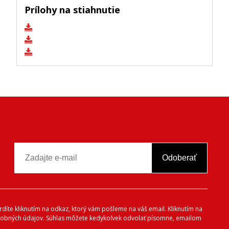
Prílohy na stiahnutie
Odoberať
vrdíte kliknutím na odkaz, ktorý vám pošleme na váš email. Kliknutím na
 osobných údajov. Súhlas môžete kedykoľvek odvolať písomne, emailom