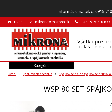
Informácie na tel. č.:
0915 710
Úvod
mikrona@mikrona.sk
+421 915 710 633
Všetko pre pro
oblasti elektr
Kategórie
Úvod
Spájkovacia technika
Spájkovacie a odspájkovacie rúčky a 
WSP 80 SET SPÁJK