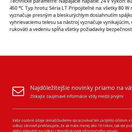
Technické parametre: Napájacie napätie: 24 V Výkon: 80 W
450 °C Typ hrotu: Séria LT Pripojiteľné na: všetky 80 
vyznačuje presným a bleskurýchlym dosiahnutím spájk
vyhrievaciemu telesu sa nástroj vyznačuje vynikajúcim
rukoväti a vedeniu spĺňa všetky požiadavky bezpečnost
Najdôležitejšie novinky priamo na vá
Získajte zaujímavé informácie vždy medzi prvými
Vaše osobné údaje (email) budeme spracovávať len za týmto účelom v s
odkaz zároveň prehlasujete, že ak máte menej ako 16 rokov, tak ste p
alebo kliknutím na odkaz z ktoréhokoľvek informačného emailu.