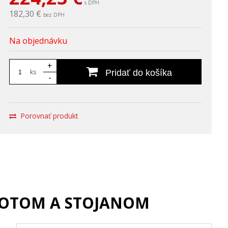
s DPH
182,30 €
bez DPH
Na objednávku
+
ks
Pridať do košíka
-
Porovnať produkt
HROTOM A STOJANOM