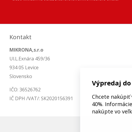
Kontakt
MIKRONA,s.r.o
Ul.L.Exnára 459/36
934 05 Levice
Slovensko
Výpredaj do
IČO: 36526762
Chcete nakúpiť 
IČ DPH /VAT/: SK2020156391
40%. Informácie 
nakúpte vo veľ
© 2026 Mô