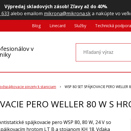
Výpredaj skladových zásob! Zľavy až do 40%
.
 633
alebo emailom
mikrona@mikrona.sk
a nakúpte vo veľk
Blog
Linecard
Služby
Technická podpor
fesionálov v
oniky
odspájkovacie pinzety k staniciam
WSP 80 SET SPÁJKOVACIE PERO WELLER
OVACIE PERO WELLER 80 W S 
Antistatické spájkovacie pero WSP 80, 80 W, 24 V so
spájkovacím hrotom LT B a stojanom KH 18. Vďaka