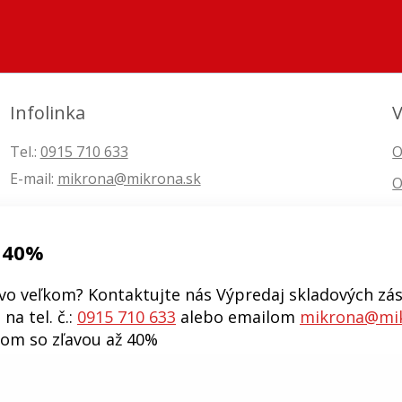
Infolinka
V
Tel.:
0915 710 633
O
E-mail:
mikrona@mikrona.sk
O
 40%
vo veľkom? Kontaktujte nás Výpredaj skladových zás
na tel. č.:
0915 710 633
alebo emailom
mikrona@mik
kom so zľavou až 40%
j eshop •
tvorba eshopu cez UNIobchod
,
webhosting
spoločnosti
W