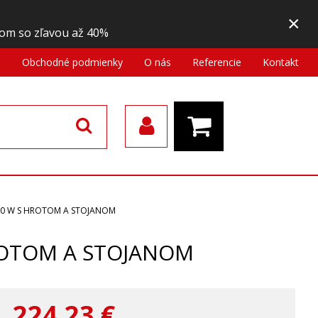
×
om so zľavou až 40%
a
Obchodné podmienky
O nás
Referencie
Kontakt
 80 W S HROTOM A STOJANOM
HROTOM A STOJANOM
224,23
€