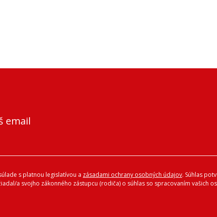
š email
úlade s platnou legislatívou a
zásadami ochrany osobných údajov
. Súhlas pot
ožiadal/a svojho zákonného zástupcu (rodiča) o súhlas so spracovaním vašich