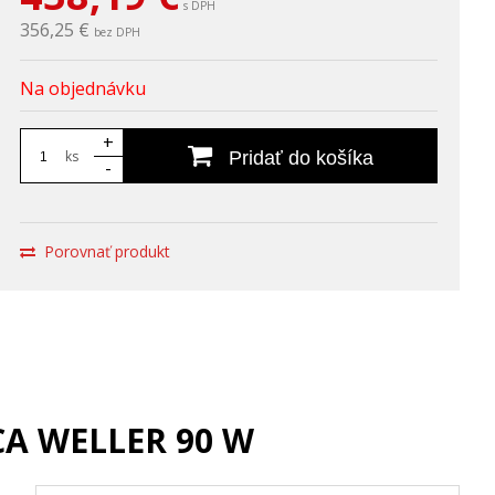
s DPH
356,25 €
bez DPH
Na objednávku
+
ks
Pridať do košíka
-
Porovnať produkt
CA WELLER 90 W