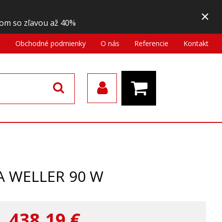
×
om so zľavou až 40%
a
Obchodné podmienky
O nás
Referencie
Kontakt
A WELLER 90 W
438,19
€