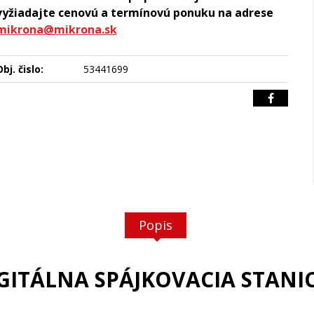
vyžiadajte cenovú a termínovú ponuku na adrese
mikrona@mikrona.sk
bj. čislo:
53441699
Popis
IGITÁLNA SPÁJKOVACIA STANI