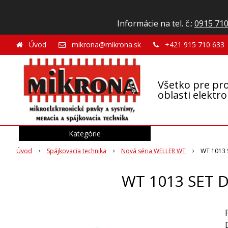
Informácie na tel. č.:
0915 710
Úvod
mikrona@mikrona.sk
+421 915 710 633
Všetko pre pro
oblasti elektr
Kategórie
Úvod
Spájkovacia technika
Nová séria WELLER WT
WT 1013 
WT 1013 SET 