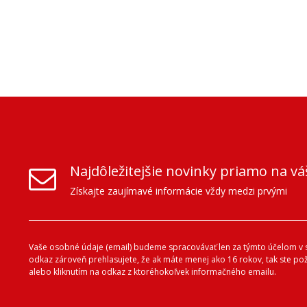
Najdôležitejšie novinky priamo na vá
Získajte zaujímavé informácie vždy medzi prvými
Vaše osobné údaje (email) budeme spracovávať len za týmto účelom v s
odkaz zároveň prehlasujete, že ak máte menej ako 16 rokov, tak ste p
alebo kliknutím na odkaz z ktoréhokoľvek informačného emailu.