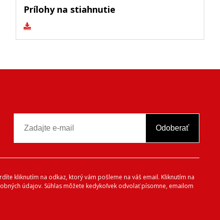
Prílohy na stiahnutie
Odoberať
vrdíte kliknutím na odkaz, ktorý vám pošleme na váš email. Kliknutím na
 osobných údajov. Súhlas môžete kedykoľvek odvolať písomne, emailom