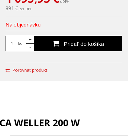
s DPH
891 €
bez DPH
Na objednávku
+
ks
Pridať do košíka
-
Porovnať produkt
ICA WELLER 200 W