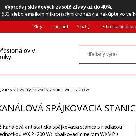
Výpredaj skladových zásob! Zľavy až do 40%
.
 633
alebo emailom
mikrona@mikrona.sk
a nakúpte vo veľk
Blog
Linecard
Služby
Technická podpor
fesionálov v
oniky
T, 2-KANÁLOVÁ SPÁJKOVACIA STANICA WELLER 200 W
-KANÁLOVÁ SPÁJKOVACIA STANI
2-Kanálová antistatická spájkovacia stanica s riadiacou
jednotkou WX 2 (200 W), spájkovacím perom WXMP s