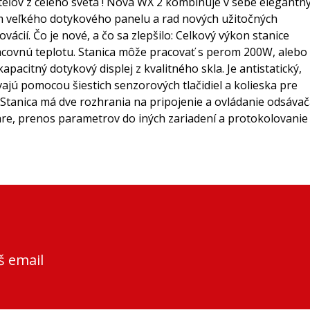
teľov z celého sveta ! Nová WX 2 kombinuje v sebe elegantn
vom veľkého dotykového panelu a rad nových užitočných
ovácií. Čo je nové, a čo sa zlepšilo: Celkový výkon stanice
acovnú teplotu. Stanica môže pracovať s perom 200W, alebo
citný dotykový displej z kvalitného skla. Je antistatický,
ajú pomocou šiestich senzorových tlačidiel a kolieska pre
. Stanica má dve rozhrania na pripojenie a ovládanie odsáva
re, prenos parametrov do iných zariadení a protokolovanie
š email