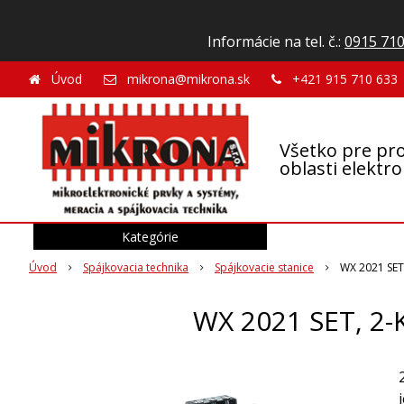
Informácie na tel. č.:
0915 710
Úvod
mikrona@mikrona.sk
+421 915 710 633
Všetko pre pro
oblasti elektr
Kategórie
Úvod
Spájkovacia technika
Spájkovacie stanice
WX 2021 SE
WX 2021 SET, 2