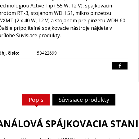
technológiou Active Tip ( 55 W, 12 V), spájkovacím
hrotom RT-3, stojanom WDH 51, mikro pinzetou
WXMT (2 x 40 W, 12 V) a stojanom pre pinzetu WDH 60.
Ďaľšie pripojiteľné spájkovacie nástroje nájdete v
prílohe Súvisiace produkty.
bj. čislo:
53422699
Popis
Súvisiace produkty
KANÁLOVÁ SPÁJKOVACIA STAN