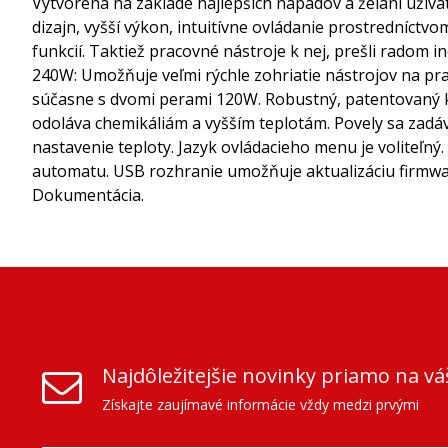
Vytvorená na základe najlepších nápadov a želaní užíva
dizajn, vyšší výkon, intuitívne ovládanie prostredníct
funkcií. Taktiež pracovné nástroje k nej, prešli radom in
240W: Umožňuje veľmi rýchle zohriatie nástrojov na pr
súčasne s dvomi perami 120W. Robustný, patentovaný kapa
odoláva chemikáliám a vyšším teplotám. Povely sa zadáv
nastavenie teploty. Jazyk ovládacieho menu je voliteľný
automatu. USB rozhranie umožňuje aktualizáciu firmwa
Dokumentácia.
Najdôležitejšie novinky priamo na vá
Získajte zaujímavé informácie vždy medzi prvými