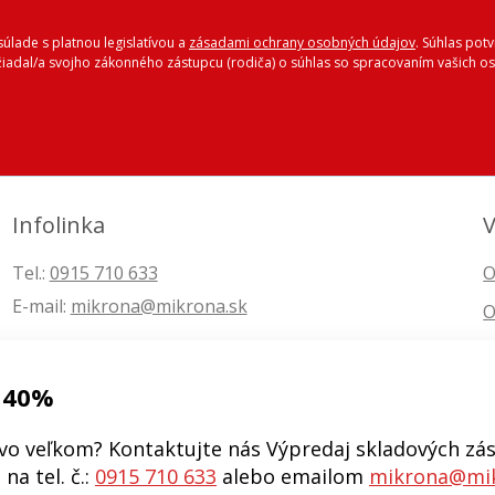
úlade s platnou legislatívou a
zásadami ochrany osobných údajov
. Súhlas pot
ožiadal/a svojho zákonného zástupcu (rodiča) o súhlas so spracovaním vašich
Infolinka
V
Tel.:
0915 710 633
O
E-mail:
mikrona@mikrona.sk
O
 40%
vo veľkom? Kontaktujte nás Výpredaj skladových zás
na tel. č.:
0915 710 633
alebo emailom
mikrona@mik