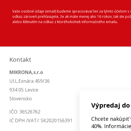
Vaše osobné údaje (email) budeme spracovávať len za týmto účelom v s
odkaz zároveň prehlasujete, že ak máte menej ako 16 rokov, tak ste p
alebo kliknutím na odkaz z ktoréhokoľvek informačného emailu.
Kontakt
MIKRONA,s.r.o
Ul.L.Exnára 459/36
934 05 Levice
Slovensko
Výpredaj do
IČO: 36526762
Chcete nakúpiť 
IČ DPH /VAT/: SK2020156391
40%. Informácie 