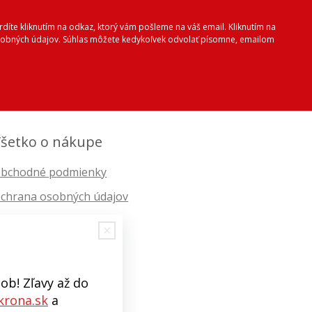
vrdíte kliknutím na odkaz, ktorý vám pošleme na váš email. Kliknutím na
 osobných údajov. Súhlas môžete kedykoľvek odvolať písomne, emailom
šetko o nákupe
bchodné podmienky
chrana osobných údajov
ob! Zľavy až do
rona.sk
a