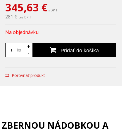
345,63
€
s DPH
281 €
bez DPH
Na objednávku
+
ks
Pridať do košíka
-
Porovnať produkt
SO ZBERNOU NÁDOBKOU A