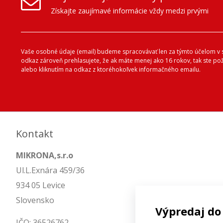
Získajte zaujímavé informácie vždy medzi prvými
Vaše osobné údaje (email) budeme spracovávať len za týmto účelom v s
odkaz zároveň prehlasujete, že ak máte menej ako 16 rokov, tak ste p
alebo kliknutím na odkaz z ktoréhokoľvek informačného emailu.
Kontakt
MIKRONA,s.r.o
Ul.L.Exnára 459/36
934 05 Levice
Slovensko
Výpredaj do
IČO: 36526762