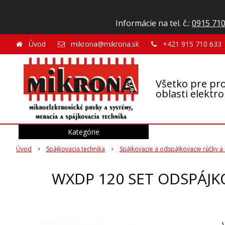
Informácie na tel. č.:
0915 710
Úvod
mikrona@mikrona.sk
+421 915 710 633
Všetko pre pro
oblasti elektr
Kategórie
Úvod
Spájkovacia technika
Spájkovacie a odspájkovacie rúčky a 
WXDP 120 SET ODSPÁJK