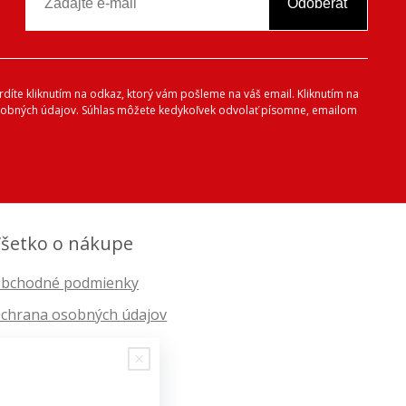
Odoberať
vrdíte kliknutím na odkaz, ktorý vám pošleme na váš email. Kliknutím na
 osobných údajov. Súhlas môžete kedykoľvek odvolať písomne, emailom
šetko o nákupe
bchodné podmienky
chrana osobných údajov