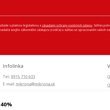
úlade s platnou legislatívou a
zásadami ochrany osobných údajov
. Súhlas pot
ožiadal/a svojho zákonného zástupcu (rodiča) o súhlas so spracovaním vašich
Infolinka
V
Tel.:
0915 710 633
O
E-mail:
mikrona@mikrona.sk
O
 40%