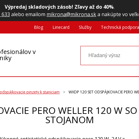
Výpredaj skladových zásob! Zľavy až do 40%
.
 633
alebo emailom
mikrona@mikrona.sk
a nakúpte vo veľk
Blog
Linecard
Služby
Technická podpor
fesionálov v
oniky
odspájkovacie pinzety k staniciam
WXDP 120 SET ODSPÁJKOVACIE PERO 
OVACIE PERO WELLER 120 W 
STOJANOM