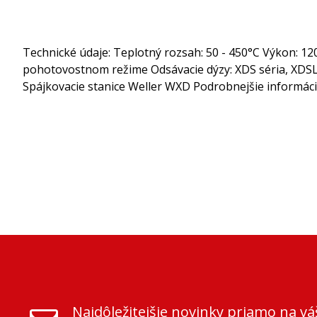
Technické údaje: Teplotný rozsah: 50 - 450°C Výkon: 120
pohotovostnom režime Odsávacie dýzy: XDS séria, XDSL 
Spájkovacie stanice Weller WXD Podrobnejšie informác
Najdôležitejšie novinky priamo na vá