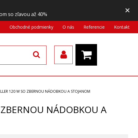
×
om so zľavou až 40%
a
Obchodné podmienky
O nás
Referencie
Kontakt
WELLER 120 W SO ZBERNOU NÁDOBKOU A STOJANOM
SO ZBERNOU NÁDOBKOU A