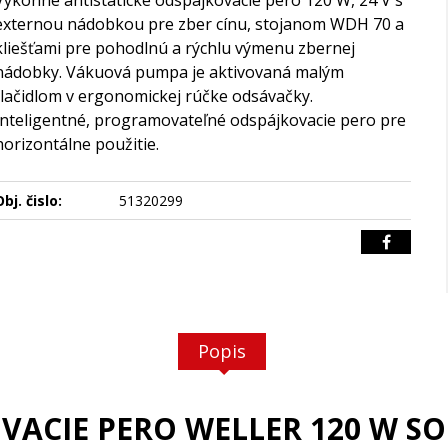
Výkonné antistatické odspájkovacie pero 120 W, 24 V s
externou nádobkou pre zber cínu, stojanom WDH 70 a
kliešťami pre pohodlnú a rýchlu výmenu zbernej
nádobky. Vákuová pumpa je aktivovaná malým
tlačidlom v ergonomickej rúčke odsávačky.
Inteligentné, programovateľné odspájkovacie pero pre
horizontálne použitie.
bj. čislo:
51320299
Popis
OVACIE PERO WELLER 120 W 